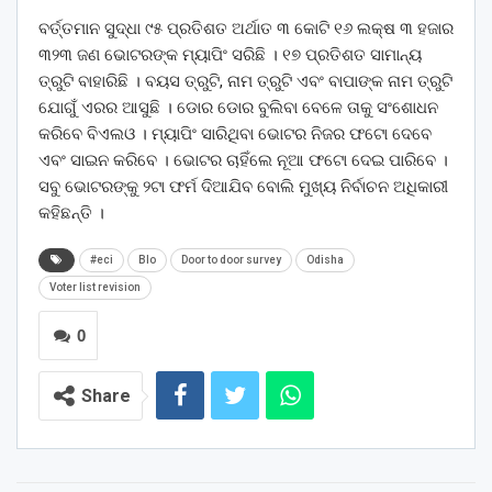
ବର୍ତ୍ତମାନ ସୁଦ୍ଧା ୯୫ ପ୍ରତିଶତ ଅର୍ଥାତ ୩ କୋଟି ୧୬ ଲକ୍ଷ ୩ ହଜାର
୩୨୩ ଜଣ ଭୋଟରଙ୍କ ମ୍ୟାପିଂ ସରିଛି । ୧୭ ପ୍ରତିଶତ ସାମାନ୍ୟ
ତ୍ରୁଟି ବାହାରିଛି । ବୟସ ତ୍ରୁଟି, ନାମ ତ୍ରୁଟି ଏବଂ ବାପାଙ୍କ ନାମ ତ୍ରୁଟି
ଯୋଗୁଁ ଏରର ଆସୁଛି । ଡୋର ଡୋର ବୁଲିବା ବେଳେ ତାକୁ ସଂଶୋଧନ
କରିବେ ବିଏଲଓ । ମ୍ୟାପିଂ ସାରିଥିବା ଭୋଟର ନିଜର ଫଟୋ ଦେବେ
ଏବଂ ସାଇନ କରିବେ । ଭୋଟର ଚାହିଁଲେ ନୂଆ ଫଟୋ ଦେଇ ପାରିବେ ।
ସବୁ ଭୋଟରଙ୍କୁ ୨ଟା ଫର୍ମ ଦିଆଯିବ ବୋଲି ମୁଖ୍ୟ ନିର୍ବାଚନ ଅଧିକାରୀ
କହିଛନ୍ତି ।
#eci
Blo
Door to door survey
Odisha
Voter list revision
0
Share