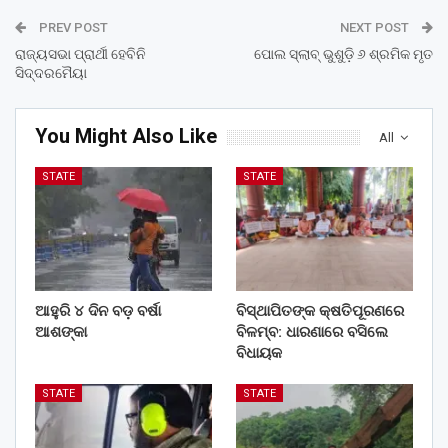
PREV POST
NEXT POST
ରାଜ୍ୟସଭା ପ୍ରାର୍ଥୀ ହେବିନି
ପୋଲ ସ୍ଲାବ୍ ଭୁଶୁଡ଼ି ୬ ଶ୍ରମିକ ମୃତ
ସିଦ୍ଦରମୈୟା
You Might Also Like
All
STATE
STATE
ଆହୁରି ୪ ଦିନ ବଡ଼ ବର୍ଷା
ବିସ୍ଥାପିତଙ୍କ କ୍ଷତିପୂରଣରେ
ଆଶଙ୍କା
ବିଳମ୍ବ: ଧାରଣାରେ ବସିଲେ
ବିଧାୟକ
STATE
STATE