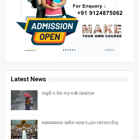
Latest News
ଆହୁରି ୪ ଦିନ ବଡ଼ ବର୍ଷା ଆଶଙ୍କା
ଲୋକସଭାରେ ପାରିତ ହେଲା ବନ୍ଦେ ମାତରମ୍‌ ବିଲ୍‌