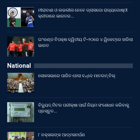
ମୀରାବାଈ ଓ ଲଭଲୀନା ନେବେ ଗ୍ଲାସଗୋ ରାଜ୍ୟଗୋଷ୍ଠୀ
କ୍ରୀଡାରେ ଭାରତର…
ଇଂଲଣ୍ଡ ବିପକ୍ଷ ଦ୍ୱିତୀୟ ଟି-୨୦ରେ ୪ ୱିକେଟ୍‌ରେ ହାରିଲା
ଭାରତ
National
ଲୋକସଭାରେ ପାରିତ ହେଲା ବନ୍ଦେ ମାତରମ୍‌ ବିଲ୍‌
ବିଦ୍ୟୁତ୍ ମିଟର ପରୀକ୍ଷା ପାଇଁ ନିୟମ ସଂଶୋଧନ କରିବାକୁ
ପ୍ରସ୍ତୁତ…
୮ ନକ୍ସଲଙ୍କ ଆତ୍ମସମର୍ପଣ