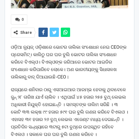
0
Share
ଓଡ଼ିଆ ନ୍ୟୁଜ୍: ଓଡ଼ିଶାରେ ଭୋଟର ତାଲିକା ସଂଶୋଧନ ନେଇ CEOଙ୍କ
ପ୍ରେସମିଟ୍। କାଲିଠୁ ଘର ଘର ବୁଲି ଭୋଟର ତାଲିକା ସଂଶୋଧନ
କରିବେ ବିଏଲ୍ଓ। ବିଏଲ୍ଓଙ୍କ ଜରିଆରେ ଭୋଟର ଆଇଡିର
ସଂଶୋଧନ କରିପାରିବେ ଲୋକେ। ଅଣ ଭାରତୀୟଙ୍କୁ ସିଧାସଳଖ
ତାଲିକାରୁ ବାଦ୍ ଦିଆଯାଉଛି-CEO।
ରାଜ୍ୟରେ ଶନିବାର ଠାରୁ ଏସଆଇଆର ଆରମ୍ଭ ହେବାକୁ ଥିବାବେଳେ
ଜୁନ୍ ୨୮ ତାରିଖ ଯାଏଁ ଚାଲିବ । ଏଥିପାଇଁ ୪୫ ହଜାର ୨୫୫ ବୁଥ୍ ଲେଭଲ
ଅଧିକାରୀ ନିଯୁକ୍ତି ହୋଇଛନ୍ତି । ସମସ୍ତଙ୍କ ତାଲିମ ସରିଛି । ୩
କୋଟି ୩୩ ଲକ୍ଷ ୯୯ ହଜାର ୫୯୧ ଘର ବୁଲି ଗଣନା କରିବେ ବିଏଲଓ ।
ଏହାସହ ୩୧ ହଜାର ୨୬ ବୁଥ୍ ଲେଭଲ ଏଜେଣ୍ଟ ମଧ୍ୟ ଦେଇଛନ୍ତି ।
ପ୍ରତିଦିନ ସନ୍ଧ୍ୟାରେ ୩ଟାରୁ ୫ଟା ବୁଥ୍‌ରେ ଉପସ୍ଥିତ ରହିବେ
ବିଏଲଓ । ସକାଳେ ଘର ଘର ବୁଲି ଗଣନା କରିବେ ।