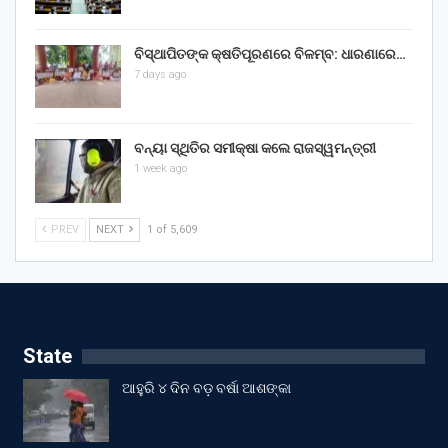
ବିସ୍ଥାପିତଙ୍କ କ୍ଷତିପୂରଣରେ ବିଳମ୍ବ: ଧାରଣାରେ…
7 days ago
ବନ୍ୟା ସ୍ଥିତିର ସମୀକ୍ଷା କଲେ ରାଜସ୍ୱମନ୍ତ୍ରୀ
1 week ago
PREV
NEXT
1 of 5,609
State
ଆହୁରି ୪ ଦିନ ବଡ଼ ବର୍ଷା ଆଶଙ୍କା