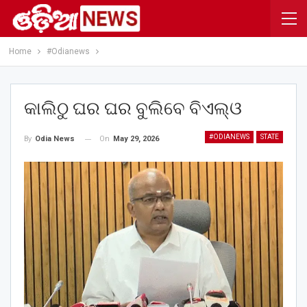
Home
#Odianews
କାଲିଠୁ ଘର ଘର ବୁଲିବେ ବିଏଲ୍ଓ
#ODIANEWS
STATE
On
May 29, 2026
By
Odia News