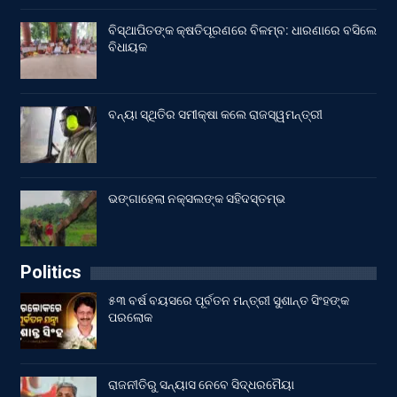
ବିସ୍ଥାପିତଙ୍କ କ୍ଷତିପୂରଣରେ ବିଳମ୍ବ: ଧାରଣାରେ ବସିଲେ
ବିଧାୟକ
ବନ୍ୟା ସ୍ଥିତିର ସମୀକ୍ଷା କଲେ ରାଜସ୍ୱମନ୍ତ୍ରୀ
ଭଙ୍ଗାହେଲା ନକ୍ସଲଙ୍କ ସହିଦସ୍ତମ୍ଭ
Politics
୫୩ ବର୍ଷ ବୟସରେ ପୂର୍ବତନ ମନ୍ତ୍ରୀ ସୁଶାନ୍ତ ସିଂହଙ୍କ
ପରଲୋକ
ରାଜନୀତିରୁ ସନ୍ୟାସ ନେବେ ସିଦ୍ଧରମୈୟା