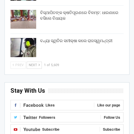
ବିସ୍ଥାପିତଙ୍କ କ୍ଷତିପୂରଣରେ ବିଳମ୍ବ: ଧାରଣାରେ
ବସିଲେ ବିଧାୟକ
ବନ୍ୟା ସ୍ଥିତିର ସମୀକ୍ଷା କଲେ ରାଜସ୍ୱମନ୍ତ୍ରୀ
PREV
NEXT
1 of 5,609
Stay With Us
Facebook
Likes
Like our page
Twitter
Followers
Follow Us
Youtube
Subscribe
Subscribe