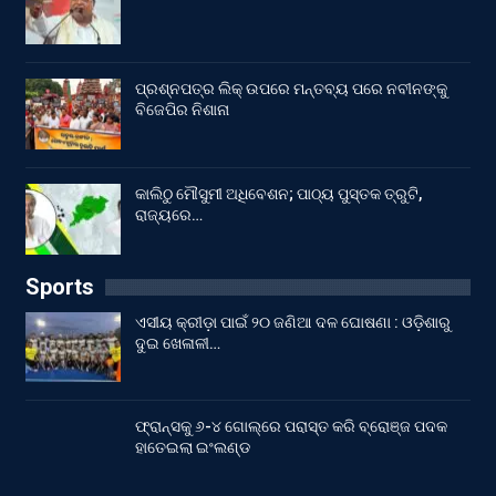
ପ୍ରଶ୍ନପତ୍ର ଲିକ୍ ଉପରେ ମନ୍ତବ୍ୟ ପରେ ନବୀନଙ୍କୁ
ବିଜେପିର ନିଶାନା
କାଲିଠୁ ମୌସୁମୀ ଅଧିବେଶନ; ପାଠ୍ୟ ପୁସ୍ତକ ତ୍ରୁଟି,
ରାଜ୍ୟରେ…
Sports
ଏସୀୟ କ୍ରୀଡ଼ା ପାଇଁ ୨୦ ଜଣିଆ ଦଳ ଘୋଷଣା : ଓଡ଼ିଶାରୁ
ଦୁଇ ଖେଳାଳୀ…
ଫ୍ରାନ୍ସକୁ ୬-୪ ଗୋଲ୍‌ରେ ପରାସ୍ତ କରି ବ୍ରୋଞ୍ଜ ପଦକ
ହାତେଇଲା ଇଂଲଣ୍ଡ