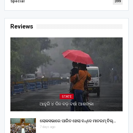
Special
399
Reviews
STATE
ଆହୁରି ୪ ଦିନ ବଡ଼ ବର୍ଷା ଆଶଙ୍କା
ଲୋକସଭାରେ ପାରିତ ହେଲା ବନ୍ଦେ ମାତରମ୍‌ ବିଲ୍‌…
7 days ago