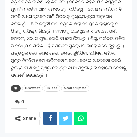
ବଡ଼ ବିପଦର କାରଣ ହୋଇପାରେ । ସଚେତନ ରହିବା ଓ ପରିସ୍ଥିତିର
ମୁକାବିଲା କରିବା ଆମ ସମସ୍ତଙ୍କ ଦାୟିତ୍ୱ । ଶୋଷ ନ ଲାଗିଲେ ବି
ପ୍ରତି ଅଧଘଣ୍ଟାରେ ପାଣି ପିଇବାକୁ ମୁଖ୍ୟମନ୍ତ୍ରୀ ଅନୁରୋଧ
କରିଛନ୍ତି । ଅତି ଜରୁରୀ କାମ ନଥିଲେ ଖରା ସମୟରେ ବାହାରକୁ ନ
ଯିବାକୁ ଅପିଲ୍ କରିଛନ୍ତି । ବାହାରକୁ ଯାଉଥିଲେ ସାଙ୍ଗରେ ପାଣି
ବୋତଲ, ଓଦା ଗାମୁଛା, ଟୋପି ବା ଛତା ନିଅନ୍ତୁ । ଶିଶୁ, ଗର୍ଭବତୀ ମହିଳା
ଓ ବରିଷ୍ଠ ନାଗରିକ ଏହି ସମୟରେ ସୁରକ୍ଷିତ ଭାବେ ଘରେ ରୁହନ୍ତୁ ।
ଅତ୍ୟଧିକ ଦେହ ଦରଜ ହେବା, ଚମଡ଼ା ଶୁଖିଯିବା, ପରିସ୍ରା କମିବା,
ମୁଣ୍ଡ ଝିମଝିମ ହେବା ଭଳିଲକ୍ଷଣ ଦେଖା ଦେଲେ ଅପେକ୍ଷା ନକରି
ତୁରନ୍ତ ପାଖ ସ୍ୱାସ୍ଥ୍ୟ କେନ୍ଦ୍ର ବା ଆମ୍ବୁଲାନ୍ସର ସହାୟତା ନେବାକୁ
ପରାମର୍ଶ ଦେଇଛନ୍ତି ।
Heat weav
Odisha
weather update
0
Share