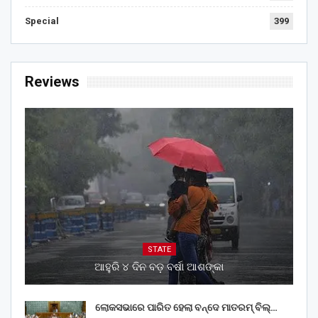
Special
399
Reviews
STATE
ଆହୁରି ୪ ଦିନ ବଡ଼ ବର୍ଷା ଆଶଙ୍କା
ଲୋକସଭାରେ ପାରିତ ହେଲା ବନ୍ଦେ ମାତରମ୍‌ ବିଲ୍‌…