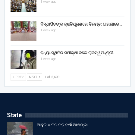
1 week ago
ବିସ୍ଥାପିତଙ୍କ କ୍ଷତିପୂରଣରେ ବିଳମ୍ବ: ଧାରଣାରେ…
1 week ago
ବନ୍ୟା ସ୍ଥିତିର ସମୀକ୍ଷା କଲେ ରାଜସ୍ୱମନ୍ତ୍ରୀ
1 week ago
PREV
NEXT
1 of 5,609
State
ଆହୁରି ୪ ଦିନ ବଡ଼ ବର୍ଷା ଆଶଙ୍କା