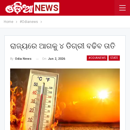
Home
#Odianews
ରାଜ୍ୟରେ ଆଗକୁ ୪ ଡିଗ୍ରୀ ବଢିବ ତାତି
#ODIANEWS
STATE
On
Jun 2, 2026
By
Odia News