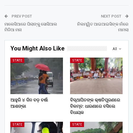
PREV POST
NEXT POST
ମାଲେସିଆରେ ପିଲାଙ୍କୁ ସୋସିଆଲ
ନିଲମ୍ୱିତ ଆଇଆଇସିଙ୍କ ନାଁରେ
ମିଡିଆ ମନା
ମାମଲା
You Might Also Like
All
STATE
STATE
ଆହୁରି ୪ ଦିନ ବଡ଼ ବର୍ଷା
ବିସ୍ଥାପିତଙ୍କ କ୍ଷତିପୂରଣରେ
ଆଶଙ୍କା
ବିଳମ୍ବ: ଧାରଣାରେ ବସିଲେ
ବିଧାୟକ
STATE
STATE