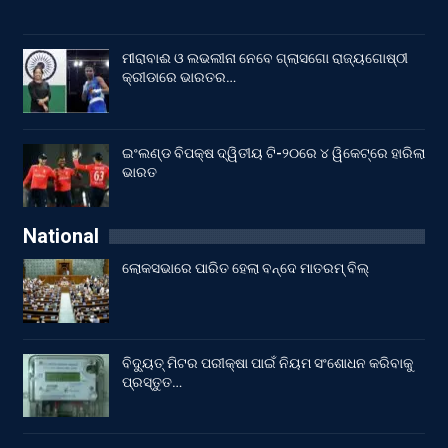
ମୀରାବାଈ ଓ ଲଭଲୀନା ନେବେ ଗ୍ଲାସଗୋ ରାଜ୍ୟଗୋଷ୍ଠୀ
କ୍ରୀଡାରେ ଭାରତର…
ଇଂଲଣ୍ଡ ବିପକ୍ଷ ଦ୍ୱିତୀୟ ଟି-୨୦ରେ ୪ ୱିକେଟ୍‌ରେ ହାରିଲା
ଭାରତ
National
ଲୋକସଭାରେ ପାରିତ ହେଲା ବନ୍ଦେ ମାତରମ୍‌ ବିଲ୍‌
ବିଦ୍ୟୁତ୍ ମିଟର ପରୀକ୍ଷା ପାଇଁ ନିୟମ ସଂଶୋଧନ କରିବାକୁ
ପ୍ରସ୍ତୁତ…