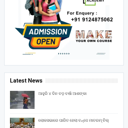
Latest News
ଆହୁରି ୪ ଦିନ ବଡ଼ ବର୍ଷା ଆଶଙ୍କା
ଲୋକସଭାରେ ପାରିତ ହେଲା ବନ୍ଦେ ମାତରମ୍‌ ବିଲ୍‌