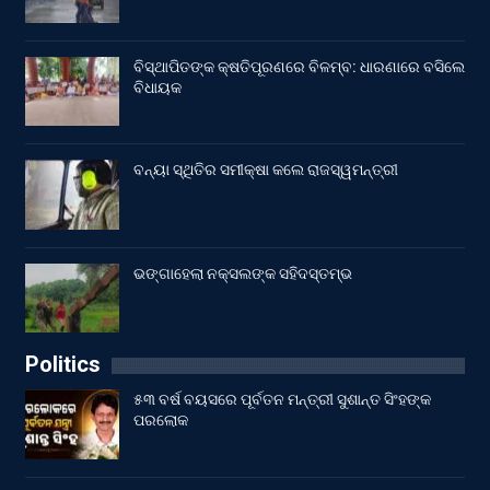
ବିସ୍ଥାପିତଙ୍କ କ୍ଷତିପୂରଣରେ ବିଳମ୍ବ: ଧାରଣାରେ ବସିଲେ
ବିଧାୟକ
ବନ୍ୟା ସ୍ଥିତିର ସମୀକ୍ଷା କଲେ ରାଜସ୍ୱମନ୍ତ୍ରୀ
ଭଙ୍ଗାହେଲା ନକ୍ସଲଙ୍କ ସହିଦସ୍ତମ୍ଭ
Politics
୫୩ ବର୍ଷ ବୟସରେ ପୂର୍ବତନ ମନ୍ତ୍ରୀ ସୁଶାନ୍ତ ସିଂହଙ୍କ
ପରଲୋକ