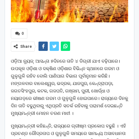
0
Share
ଓଡ଼ିଆ ନ୍ୟୁଜ୍: ଆସନ୍ତା ୫ଦିନରେ ତାତି ୪ ଡିଗ୍ରୀ ଯାଏ ବଢ଼ିପାରେ।
ଉପକୂଳ ଓଡ଼ିଶା ଓ ଦକ୍ଷିଣ ଓଡ଼ିଶାର ବିଭିନ୍ନ ସ୍ଥାନରେ ଗରମ ଓ
ଗୁଳୁଗୁଳି ରହିବ ବୋଲି ପାଣିପାଗ ବିଭାଗ ପୂର୍ବାନୁମାନ କରିଛି।
ମଙ୍ଗଳବାର ବାଲେଶ୍ୱର, ଭଦ୍ରକ, ଯାଜପୁର, କେନ୍ଦ୍ରାପଡ଼ା,
ଜଗତସିଂହପୁର, କଟକ, ଗଜପତି, ଗଞ୍ଜାମ, ପୁରୀ, ଖୋର୍ଦ୍ଧା ଓ
ନୟାଗଡ଼ରେ ଭୀଷଣ ଗରମ ଓ ଗୁଳୁଗୁଳି ହୋଇପାରେ। ରାଜ୍ୟରେ ଦିନକୁ
ଦିନ ତାତି ବଢୁଥିବାରୁ ଏଥିପ୍ରତି ସତର୍କ ରହିବାକୁ ପରାମର୍ଶ ଦେଇଛନ୍ତି
ମୁଖ୍ୟମନ୍ତ୍ରୀ ମୋହନ ଚରଣ ମାଝୀ ।
ମୁଖ୍ୟମନ୍ତ୍ରୀ କହିଛନ୍ତି, ରାଜ୍ୟରେ ଗ୍ରୀଷ୍ମ ପ୍ରକୋପ ବଢୁଛି । ଏହି
ପ୍ରଚଣ୍ଡ ରୌଦ୍ରତାପ ଓ ଗୁଳୁଗୁଳି ସମୟରେ ସାମାନ୍ୟ ଅସାବଧାନତା