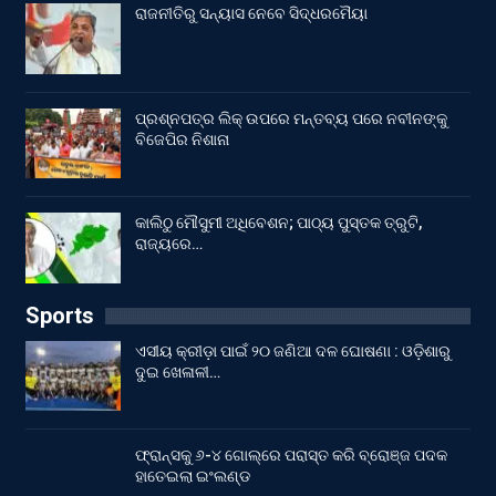
ରାଜନୀତିରୁ ସନ୍ୟାସ ନେବେ ସିଦ୍ଧରମୈୟା
ପ୍ରଶ୍ନପତ୍ର ଲିକ୍ ଉପରେ ମନ୍ତବ୍ୟ ପରେ ନବୀନଙ୍କୁ
ବିଜେପିର ନିଶାନା
କାଲିଠୁ ମୌସୁମୀ ଅଧିବେଶନ; ପାଠ୍ୟ ପୁସ୍ତକ ତ୍ରୁଟି,
ରାଜ୍ୟରେ…
Sports
ଏସୀୟ କ୍ରୀଡ଼ା ପାଇଁ ୨୦ ଜଣିଆ ଦଳ ଘୋଷଣା : ଓଡ଼ିଶାରୁ
ଦୁଇ ଖେଳାଳୀ…
ଫ୍ରାନ୍ସକୁ ୬-୪ ଗୋଲ୍‌ରେ ପରାସ୍ତ କରି ବ୍ରୋଞ୍ଜ ପଦକ
ହାତେଇଲା ଇଂଲଣ୍ଡ