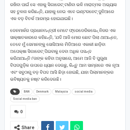
ରଖିବା ପାଇଁ ସେ ଏହାକୁ ସିଗାରେଟ୍ ଟାଣିବା ଭଳି ମାରାତ୍ମକ ଅଭ୍ୟାସ
ସହ ତୁଳନା କରିଛନ୍ତି, ଯାହାକୁ ନେଇ ଏବେ ଇଣ୍ଟରନେଟ୍ ଦୁନିଆରେ
ଏକ ବଡ଼ ବିତର୍କ ଆରମ୍ଭ ହୋଇଯାଇଛି।
ଡେନମାର୍କର ପ୍ରଧାନମନ୍ତ୍ରୀ ମେଟେ ଫ୍ରେଡେରିକସେନ୍ ନିଜର ଏକ
ସାକ୍ଷାତକାରରେ କହିଛନ୍ତି, ‘ଯଦି ଆଜି ମୋର ଛୋଟ ପିଲା ଥାଆନ୍ତେ,
ତେବେ ମୁଁ ସେମାନଙ୍କୁ ସୋସିଆଲ ମିଡିଆରେ ଏକାକୀ ଛାଡ଼ିବା
ଅପେକ୍ଷା ସିଗାରେଟ୍ ପିଇବାକୁ ଦେବା ଅଧିକ ପସନ୍ଦ
କରିଥାଆନ୍ତି।’ତାଙ୍କ କହିବା ଅନୁସାରେ, ଆମେ ଆଜି ବି ପୁରୁଣା
ବିପଦଗୁଡ଼ିକ ଉପରେ ଧ୍ୟାନ ଦେଉଛୁ, କିନ୍ତୁ ଆମ ସାମ୍ନାରେ ଏକ ନୂଆ
ଏବଂ ସବୁଠାରୁ ବଡ଼ ବିପଦ ଆସି ଛିଡ଼ା ହୋଇଛି, ଯାହା ପିଲାମାନଙ୍କର
ଭବିଷ୍ୟତକୁ ନଷ୍ଟ କରିଦେଉଛି।
BAN
Denmark
Malaysia
social media
Social media ban
0
Share