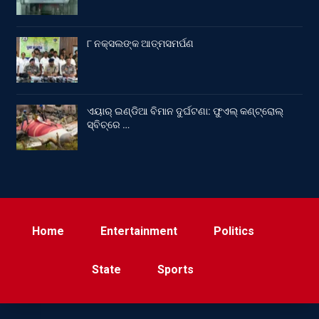
୮ ନକ୍ସଲଙ୍କ ଆତ୍ମସମର୍ପଣ
ଏୟାର୍ ଇଣ୍ଡିଆ ବିମାନ ଦୁର୍ଘଟଣା: ଫୁଏଲ୍‌ କଣ୍ଟ୍ରୋଲ୍‌
ସ୍ବିଚ୍‌ରେ …
Home
Entertainment
Politics
State
Sports