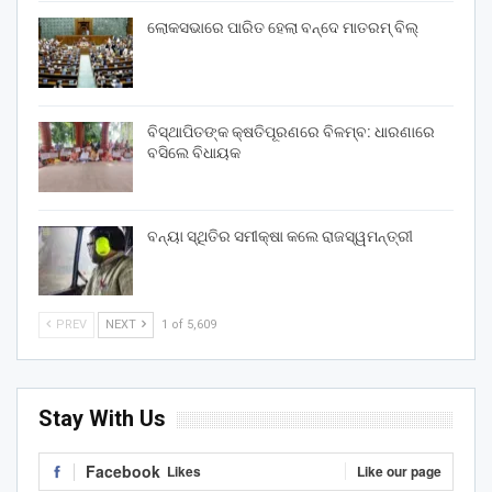
ଲୋକସଭାରେ ପାରିତ ହେଲା ବନ୍ଦେ ମାତରମ୍‌ ବିଲ୍‌
ବିସ୍ଥାପିତଙ୍କ କ୍ଷତିପୂରଣରେ ବିଳମ୍ବ: ଧାରଣାରେ
ବସିଲେ ବିଧାୟକ
ବନ୍ୟା ସ୍ଥିତିର ସମୀକ୍ଷା କଲେ ରାଜସ୍ୱମନ୍ତ୍ରୀ
PREV
NEXT
1 of 5,609
Stay With Us
Facebook
Likes
Like our page