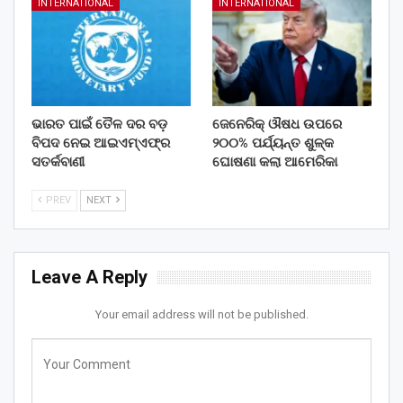
INTERNATIONAL
INTERNATIONAL
ଭାରତ ପାଇଁ ତୈଳ ଦର ବଡ଼
ଜେନେରିକ୍ ଔଷଧ ଉପରେ
ବିପଦ ନେଇ ଆଇଏମ୍‌ଏଫ୍‌ର
୨୦୦% ପର୍ଯ୍ୟନ୍ତ ଶୁଳ୍କ
ସତର୍କବାଣୀ
ଘୋଷଣା କଲା ଆମେରିକା
PREV
NEXT
Leave A Reply
Your email address will not be published.