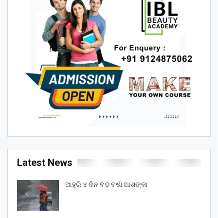
Latest News
ଆହୁରି ୪ ଦିନ ବଡ଼ ବର୍ଷା ଆଶଙ୍କା