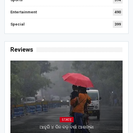
Entertainment
490
Special
399
Reviews
STATE
ଆହୁରି ୪ ଦିନ ବଡ଼ ବର୍ଷା ଆଶଙ୍କା