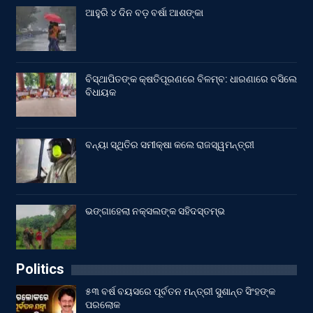
ଆହୁରି ୪ ଦିନ ବଡ଼ ବର୍ଷା ଆଶଙ୍କା
ବିସ୍ଥାପିତଙ୍କ କ୍ଷତିପୂରଣରେ ବିଳମ୍ବ: ଧାରଣାରେ ବସିଲେ
ବିଧାୟକ
ବନ୍ୟା ସ୍ଥିତିର ସମୀକ୍ଷା କଲେ ରାଜସ୍ୱମନ୍ତ୍ରୀ
ଭଙ୍ଗାହେଲା ନକ୍ସଲଙ୍କ ସହିଦସ୍ତମ୍ଭ
Politics
୫୩ ବର୍ଷ ବୟସରେ ପୂର୍ବତନ ମନ୍ତ୍ରୀ ସୁଶାନ୍ତ ସିଂହଙ୍କ
ପରଲୋକ