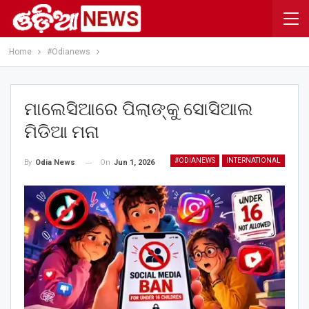
Home
#Odianews
ମାଲେସିଆରେ ପିଲାଙ୍କୁ ସୋସିଆଲ
ମିଡିଆ ମନା
#ODIANEWS
INTERNATIONAL
On
Jun 1, 2026
By
Odia News