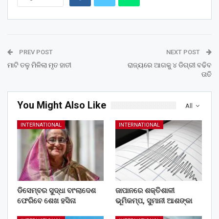
PREV POST
NEXT POST
ମାଟି ତଳୁ ମିଳିଲା ମୃତ ହାତୀ
ରାଜ୍ୟରେ ଆଗକୁ ୪ ଡିଗ୍ରୀ ବଢିବ
ତାତି
You Might Also Like
All
INTERNATIONAL
INTERNATIONAL
ଡିସେମ୍ବର ସୁଦ୍ଧା ବାଂଲାଦେଶ
ଜାପାନରେ ଶକ୍ତିଶାଳୀ
ଫେରିବେ ଶେଖ ହସିନା
ଭୂମିକମ୍ପ, ସୁମାନୀ ଆଶଙ୍କା