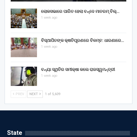
ଲୋକସଭାରେ ପାରିତ ହେଲା ବନ୍ଦେ ମାତରମ୍‌ ବିଲ୍‌…
1 week ago
ବିସ୍ଥାପିତଙ୍କ କ୍ଷତିପୂରଣରେ ବିଳମ୍ବ: ଧାରଣାରେ…
1 week ago
ବନ୍ୟା ସ୍ଥିତିର ସମୀକ୍ଷା କଲେ ରାଜସ୍ୱମନ୍ତ୍ରୀ
1 week ago
PREV
NEXT
1 of 5,609
State