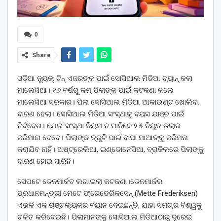
0
Share
ଓଡ଼ିଆ ନ୍ୟୁଜ୍: ଟିନ୍‌ ଏଜରଙ୍କ ପାଇଁ ସୋସିଆଲ ମିଡିଆ ବ୍ୟାନ୍‌ କଲା
ମାଲେସିଆ। ୧୬ ବର୍ଷରୁ କମ୍‌ ପିଲାଙ୍କ ପାଇଁ କଟକଣା କଲେ
ମାଲେସିଆ ସରକାର। ପିଲା ସୋସିଆଲ ମିଡିଆ ଆକାଉଣ୍ଟ ଖୋଲିବା
ବାରଣ ହେଲା। ସୋସିଆଲ ମିଡିଆ ସଂସ୍ଥାକୁ ବୟସ ଯାଞ୍ଚ ପାଇଁ
ନିର୍ଦ୍ଦେଶ। ଯେଉଁ ସଂସ୍ଥା ନିୟମ ନ ମାନିବେ ୨.୫ ନିୟୁତ ଡଲାର
ଜରିମାନା ଦେବେ। ପିଲାଙ୍କ ତ୍ରୁଟି ପାଇଁ ବାପା ମାଆଙ୍କୁ ଜରିମନା
କରାଯିବ ନାହିଁ। ଅଷ୍ଟ୍ରେଲିଆ, ଇଣ୍ଡୋନେସିଆ, ବ୍ରାଜିଲରେ ପିଲାଙ୍କୁ
ବାରଣ ହୋଇ ସାରିଛି।
ସେପଟେ ଡେନମାର୍କବ ଲଗାଇଲା କଟକଣା।ଡେନମାର୍କର
ପ୍ରଧାନମନ୍ତ୍ରୀ ମେଟେ ଫ୍ରେଡେରିକସେନ୍ (Mette Frederiksen)
ଏଭଳି ଏକ ଚାଞ୍ଚଲ୍ୟକର ବୟାନ ଦେଇଛନ୍ତି, ଯାହା ସମଗ୍ର ବିଶ୍ୱକୁ
ଚକିତ କରିଦେଇଛି। ପିଲାମାନଙ୍କୁ ସୋସିଆଲ ମିଡିଆଠାରୁ ଦୂରେଇ