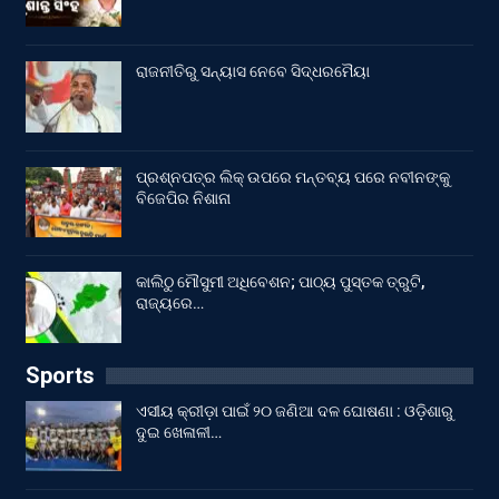
ରାଜନୀତିରୁ ସନ୍ୟାସ ନେବେ ସିଦ୍ଧରମୈୟା
ପ୍ରଶ୍ନପତ୍ର ଲିକ୍ ଉପରେ ମନ୍ତବ୍ୟ ପରେ ନବୀନଙ୍କୁ
ବିଜେପିର ନିଶାନା
କାଲିଠୁ ମୌସୁମୀ ଅଧିବେଶନ; ପାଠ୍ୟ ପୁସ୍ତକ ତ୍ରୁଟି,
ରାଜ୍ୟରେ…
Sports
ଏସୀୟ କ୍ରୀଡ଼ା ପାଇଁ ୨୦ ଜଣିଆ ଦଳ ଘୋଷଣା : ଓଡ଼ିଶାରୁ
ଦୁଇ ଖେଳାଳୀ…