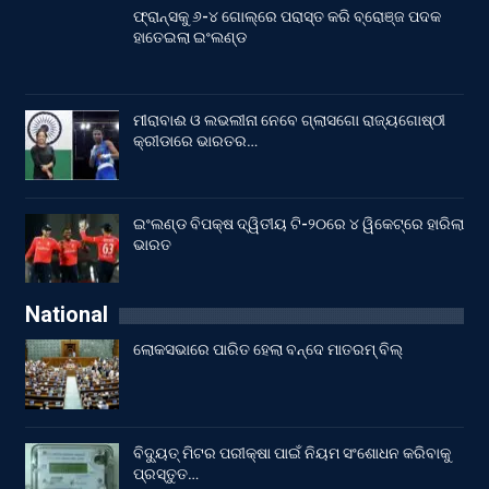
ଫ୍ରାନ୍ସକୁ ୬-୪ ଗୋଲ୍‌ରେ ପରାସ୍ତ କରି ବ୍ରୋଞ୍ଜ ପଦକ
ହାତେଇଲା ଇଂଲଣ୍ଡ
ମୀରାବାଈ ଓ ଲଭଲୀନା ନେବେ ଗ୍ଲାସଗୋ ରାଜ୍ୟଗୋଷ୍ଠୀ
କ୍ରୀଡାରେ ଭାରତର…
ଇଂଲଣ୍ଡ ବିପକ୍ଷ ଦ୍ୱିତୀୟ ଟି-୨୦ରେ ୪ ୱିକେଟ୍‌ରେ ହାରିଲା
ଭାରତ
National
ଲୋକସଭାରେ ପାରିତ ହେଲା ବନ୍ଦେ ମାତରମ୍‌ ବିଲ୍‌
ବିଦ୍ୟୁତ୍ ମିଟର ପରୀକ୍ଷା ପାଇଁ ନିୟମ ସଂଶୋଧନ କରିବାକୁ
ପ୍ରସ୍ତୁତ…