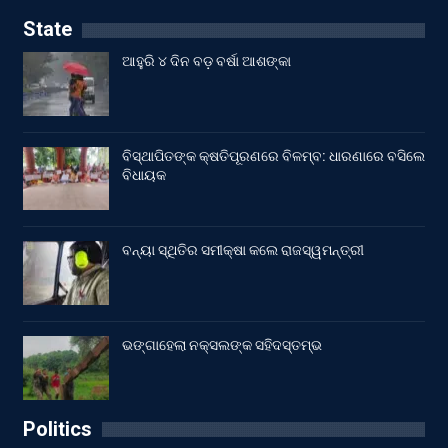
State
ଆହୁରି ୪ ଦିନ ବଡ଼ ବର୍ଷା ଆଶଙ୍କା
ବିସ୍ଥାପିତଙ୍କ କ୍ଷତିପୂରଣରେ ବିଳମ୍ବ: ଧାରଣାରେ ବସିଲେ
ବିଧାୟକ
ବନ୍ୟା ସ୍ଥିତିର ସମୀକ୍ଷା କଲେ ରାଜସ୍ୱମନ୍ତ୍ରୀ
ଭଙ୍ଗାହେଲା ନକ୍ସଲଙ୍କ ସହିଦସ୍ତମ୍ଭ
Politics