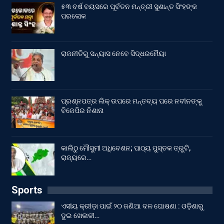
୫୩ ବର୍ଷ ବୟସରେ ପୂର୍ବତନ ମନ୍ତ୍ରୀ ସୁଶାନ୍ତ ସିଂହଙ୍କ
ପରଲୋକ
ରାଜନୀତିରୁ ସନ୍ୟାସ ନେବେ ସିଦ୍ଧରମୈୟା
ପ୍ରଶ୍ନପତ୍ର ଲିକ୍ ଉପରେ ମନ୍ତବ୍ୟ ପରେ ନବୀନଙ୍କୁ
ବିଜେପିର ନିଶାନା
କାଲିଠୁ ମୌସୁମୀ ଅଧିବେଶନ; ପାଠ୍ୟ ପୁସ୍ତକ ତ୍ରୁଟି,
ରାଜ୍ୟରେ…
Sports
ଏସୀୟ କ୍ରୀଡ଼ା ପାଇଁ ୨୦ ଜଣିଆ ଦଳ ଘୋଷଣା : ଓଡ଼ିଶାରୁ
ଦୁଇ ଖେଳାଳୀ…