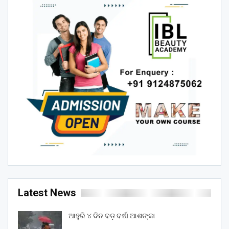
Latest News
ଆହୁରି ୪ ଦିନ ବଡ଼ ବର୍ଷା ଆଶଙ୍କା