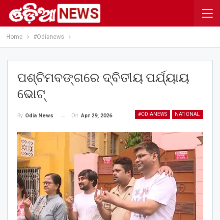
Home
#Odianews
ପଶ୍ଚିମବଙ୍ଗରେ ଦ୍ବିତୀୟ ପର୍ଯ୍ୟାୟ
ଭୋଟ୍
#ODIANEWS
NATIONAL
On
Apr 29, 2026
By
Odia News