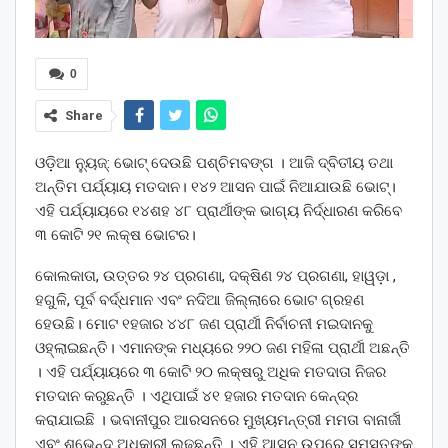
0
Share
ଓଡ଼ିଆ ନ୍ୟୁଜ୍: ଭୋଟ୍ ଦେଉଛି ପଶ୍ଚିମବଙ୍ଗ । ଆଜି ଦ୍ବିତୀୟ ତଥା
ଅନ୍ତିମ ପର୍ଯ୍ୟାୟ ମତଦାନ। ୧୪୨ ଆସନ ପାଇଁ ନିଆଯାଉଛି ଭୋଟ୍।
ଏହି ପର୍ଯ୍ୟାୟରେ ୧୪ଶହ ୪୮ ପ୍ରାର୍ଥୀଙ୍କ ଭାଗ୍ୟ ନିର୍ଦ୍ଧାରଣ କରିବେ
୩ କୋଟି ୨୧ ଲକ୍ଷ ଭୋଟର।
କୋଲକାତା, ଉତ୍ତର ୨୪ ପ୍ରଗଣା, ଦକ୍ଷିଣ ୨୪ ପ୍ରଗଣା, ହାୱଡ଼ା ,
ହଗୁଳି, ପୂର୍ବ ବର୍ଦ୍ଧମାନ ଏବଂ ନଦିଆ ଜିଲ୍ଲାରେ ଭୋଟ ଗ୍ରହଣ
ହେଉଛି। ମୋଟ ୧ହଜାର ୪୪୮ ଜଣ ପ୍ରାର୍ଥୀ ନିର୍ବାଚନୀ ମଇଦାନକୁ
ଓହ୍ଲାଇଛନ୍ତି। ଏମାନଙ୍କ ମଧ୍ୟରେ ୨୨୦ ଜଣ ମହିଳା ପ୍ରାର୍ଥୀ ଅଛନ୍ତି
। ଏହି ପର୍ଯ୍ୟାୟରେ ୩ କୋଟି ୨୦ ଲକ୍ଷରୁ ଅଧିକ ମତଦାତା ନିଜର
ମତଦାନ କରୁଛନ୍ତି । ଏଥିପାଇଁ ୪୧ ହଜାର ମତଦାନ କେନ୍ଦ୍ର
କରାଯାଇଛି । ଭବାନୀପୁର ଆରସନରେ ମୁଖ୍ୟମନ୍ତ୍ରୀ ମମତା ବାନାର୍ଜୀ
ଏବଂ ଶୁଭେନ୍ଦୁ ଅଧିକାରୀ ଲଢୁଛନ୍ତି । ଏହି ଆସନ ଉପରେ ସମସ୍ତଙ୍କ