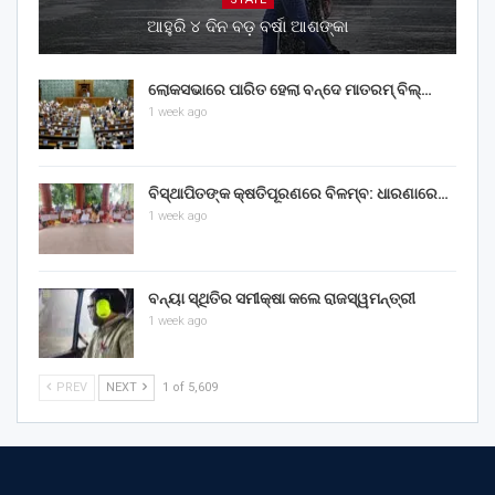
ଆହୁରି ୪ ଦିନ ବଡ଼ ବର୍ଷା ଆଶଙ୍କା
ଲୋକସଭାରେ ପାରିତ ହେଲା ବନ୍ଦେ ମାତରମ୍‌ ବିଲ୍‌…
1 week ago
ବିସ୍ଥାପିତଙ୍କ କ୍ଷତିପୂରଣରେ ବିଳମ୍ବ: ଧାରଣାରେ…
1 week ago
ବନ୍ୟା ସ୍ଥିତିର ସମୀକ୍ଷା କଲେ ରାଜସ୍ୱମନ୍ତ୍ରୀ
1 week ago
PREV
NEXT
1 of 5,609