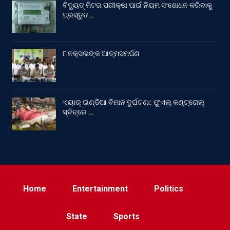
ବିଦ୍ୟୁତ୍ ମିଟର ପରୀକ୍ଷା ପାଇଁ ନିୟମ ସଂଶୋଧନ କରିବାକୁ
ପ୍ରସ୍ତୁତ…
୮ ନକ୍ସଲଙ୍କ ଆତ୍ମସମର୍ପଣ
ଏୟାର୍ ଇଣ୍ଡିଆ ବିମାନ ଦୁର୍ଘଟଣା: ଫୁଏଲ୍‌ କଣ୍ଟ୍ରୋଲ୍‌
ସ୍ବିଚ୍‌ରେ …
Home
Entertainment
Politics
State
Sports