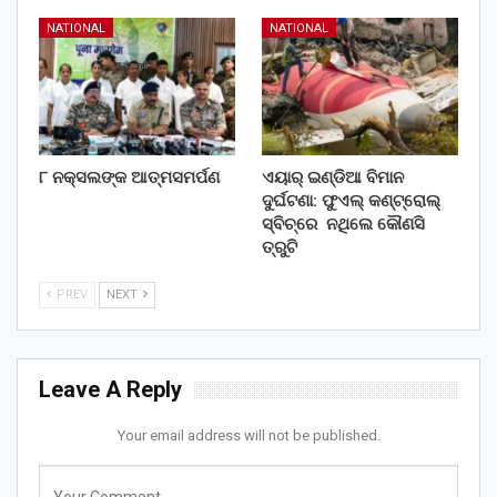
NATIONAL
NATIONAL
୮ ନକ୍ସଲଙ୍କ ଆତ୍ମସମର୍ପଣ
ଏୟାର୍ ଇଣ୍ଡିଆ ବିମାନ
ଦୁର୍ଘଟଣା: ଫୁଏଲ୍‌ କଣ୍ଟ୍ରୋଲ୍‌
ସ୍ବିଚ୍‌ରେ ନଥିଲେ କୌଣସି
ତ୍ରୁଟି
PREV
NEXT
Leave A Reply
Your email address will not be published.