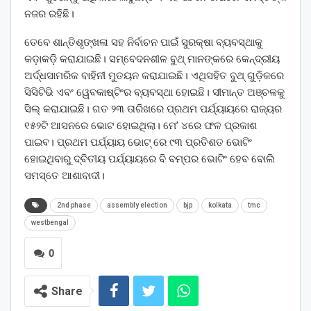
ନଜର ରହିଛି।
ତେବେ ଶାନ୍ତିଶୃଙ୍ଖଳା ସହ ନିର୍ବାଚନ ପାଇଁ ସୁରକ୍ଷା ବ୍ୟବସ୍ଥାକୁ
କଡ଼ାକଡ଼ି କରାଯାଇଛି। ସମ୍ବେଦନଶୀଳ ବୁଥ୍ ମାନଙ୍କରେ କେନ୍ଦ୍ରୀୟ
ଅର୍ଦ୍ଧସାମରିକ ବାହିନୀ ମୁତୟନ କରାଯାଇଛି। ଏଥିସହିତ ବୁଥ୍ ଗୁଡ଼ିକରେ
ସିସିଟିଭି ଏବଂ ୱେବକାଷ୍ଟିଂର ବ୍ୟବସ୍ଥା ହୋଇଛି। ସୀମାନ୍ତ ଅଞ୍ଚଳକୁ
ସିଲ୍ କରାଯାଇଛି। ଗତ ୨୩ ତାରିଖରେ ପ୍ରଥମ ପର୍ଯ୍ୟାୟରେ ରାଜ୍ୟର
୧୫୨ଟି ଆସନରେ ଭୋଟ ହୋଇଥିଲା। ମେ’ ୪ରେ ଫଳ ପ୍ରକାଶ
ପାଇବ। ପ୍ରଥମ ପର୍ଯ୍ୟାୟ ଭୋଟ୍ ରେ ୯୩ ପ୍ରତିଶତ ଭୋଟିଂ
ହୋଇଥିବାରୁ ଦ୍ବିତୀୟ ପର୍ଯ୍ୟାୟରେ ବି ବମ୍ପର ଭୋଟିଂ ହେବ ବୋଲି
ସମସ୍ତେ ଆଶାବାଦୀ।
2nd phase
assembly election
bjp
kolkata
tmc
westbengal
0
Share