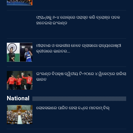
ଫ୍ରାନ୍ସକୁ ୬-୪ ଗୋଲ୍‌ରେ ପରାସ୍ତ କରି ବ୍ରୋଞ୍ଜ ପଦକ
ହାତେଇଲା ଇଂଲଣ୍ଡ
ମୀରାବାଈ ଓ ଲଭଲୀନା ନେବେ ଗ୍ଲାସଗୋ ରାଜ୍ୟଗୋଷ୍ଠୀ
କ୍ରୀଡାରେ ଭାରତର…
ଇଂଲଣ୍ଡ ବିପକ୍ଷ ଦ୍ୱିତୀୟ ଟି-୨୦ରେ ୪ ୱିକେଟ୍‌ରେ ହାରିଲା
ଭାରତ
National
ଲୋକସଭାରେ ପାରିତ ହେଲା ବନ୍ଦେ ମାତରମ୍‌ ବିଲ୍‌