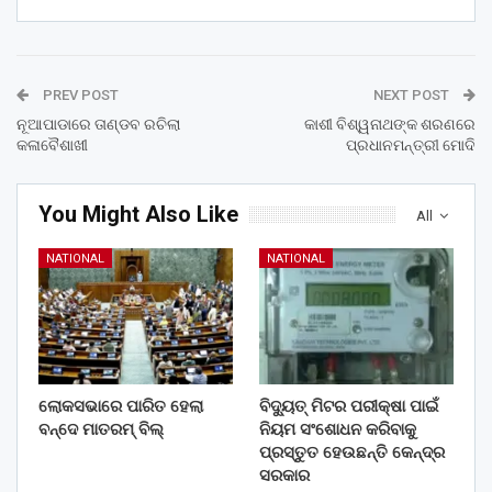
PREV POST
NEXT POST
ନୂଆପାଡାରେ ତାଣ୍ଡବ ରଚିଲା
କାଶୀ ବିଶ୍ୱନାଥଙ୍କ ଶରଣରେ
କଳାବୈଶାଖୀ
ପ୍ରଧାନମନ୍ତ୍ରୀ ମୋଦି
You Might Also Like
All
NATIONAL
NATIONAL
ଲୋକସଭାରେ ପାରିତ ହେଲା
ବିଦ୍ୟୁତ୍ ମିଟର ପରୀକ୍ଷା ପାଇଁ
ବନ୍ଦେ ମାତରମ୍‌ ବିଲ୍‌
ନିୟମ ସଂଶୋଧନ କରିବାକୁ
ପ୍ରସ୍ତୁତ ହେଉଛନ୍ତି କେନ୍ଦ୍ର
ସରକାର