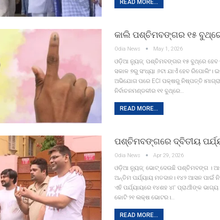
READ MORE...
କାଲି ପଶ୍ଚିମବଙ୍ଗର ୧୫ ବୁଥ୍‌ର
Odia News
May 1, 2026
ଓଡ଼ିଆ ନ୍ୟୁଜ୍: ପଶ୍ଚିମବଙ୍ଗର ୧୫ ବୁଥ୍‌ରେ ହେବ
ସକାଳ ୭ରୁ ସଂଧ୍ୟା ୬ଟା ଯାଏଁ ହେବ ରିପୋଲିଂ। ଇଭ
ଅଭିଯୋଗ ପରେ ECI ପକ୍ଷରୁ ନିଷ୍ପତ୍ତି।ମାଗ୍ର
ନିର୍ବାଚନମଣ୍ଡଳୀର ୧୧ ବୁଥ୍‌ରେ…
READ MORE...
ପଶ୍ଚିମବଙ୍ଗରେ ଦ୍ବିତୀୟ ପର୍ଯ
Odia News
Apr 29, 2026
ଓଡ଼ିଆ ନ୍ୟୁଜ୍: ଭୋଟ୍ ଦେଉଛି ପଶ୍ଚିମବଙ୍ଗ । ଆ
ଅନ୍ତିମ ପର୍ଯ୍ୟାୟ ମତଦାନ। ୧୪୨ ଆସନ ପାଇଁ 
ଏହି ପର୍ଯ୍ୟାୟରେ ୧୪ଶହ ୪୮ ପ୍ରାର୍ଥୀଙ୍କ ଭାଗ୍ୟ 
କୋଟି ୨୧ ଲକ୍ଷ ଭୋଟର।…
READ MORE...