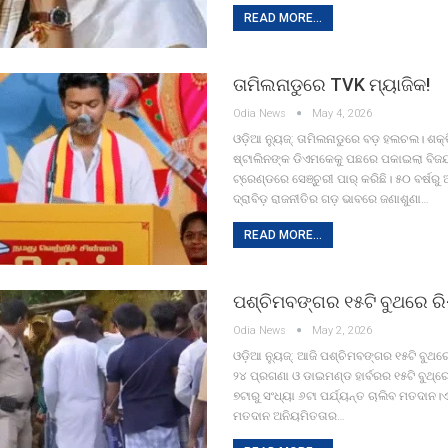
READ MORE...
ତାମିଲନାଡୁରେ TVK ମ୍ୟାଜିକ!
Odia News
May 4, 2026
ଓଡ଼ିଆ ନ୍ୟୁଜ୍: ତାମିଲନାଡୁରେ ବଡ଼ ହଲଚଲ। ଶକ
ଷ୍ଟାଲିନଙ୍କ ଡିଏମକେକୁ ପଛରେ ପକାଇଲା ବିଜ
ଟ୍ରେଣ୍ଡରେ ସେଞ୍ଚୁରୀ ପାର୍ କରିଛି। ୫୦ ବର୍ଷର
ଦ୍ରାବିଡ଼ ରାଜନୀତିର ଗଡ଼ ଭାବରେ ଜଣାଶୁଣା…
READ MORE...
ପଶ୍ଚିମବଙ୍ଗର ୧୫ଟି ବୁଥରେ ର
Odia News
May 2, 2026
ଓଡ଼ିଆ ନ୍ୟୁଜ୍: ଆଜି ପଶ୍ଚିମବଙ୍ଗର ୧୫ଟି ବୁଥର
୨୪ ପ୍ରଗଣା ଓ ଡାଇମଣ୍ଡ ହାର୍ବରର ୧୫ଟି ବୁଥ୍‌ର
୭ଟାରୁ ସଂଧ୍ୟା ୬ଟା ପର୍ଯ୍ୟନ୍ତ ଚାଲିବ ମତଦାନ।ଏ
ମତଦାନ ଅନିୟମିତତାର…