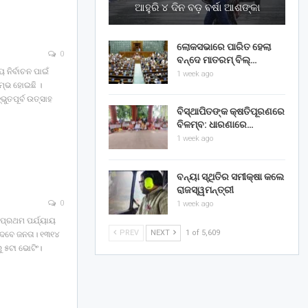
ଆହୁରି ୪ ଦିନ ବଡ଼ ବର୍ଷା ଆଶଙ୍କା
ଲୋକସଭାରେ ପାରିତ ହେଲା
0
ବନ୍ଦେ ମାତରମ୍‌ ବିଲ୍‌…
 ନିର୍ବାଚନ ପାଇଁ
1 week ago
ମ୍ଭ ହୋଇଛି ।
ୁତପୂର୍ବ ଉତ୍ସାହ
ବିସ୍ଥାପିତଙ୍କ କ୍ଷତିପୂରଣରେ
ବିଳମ୍ବ: ଧାରଣାରେ…
1 week ago
ବନ୍ୟା ସ୍ଥିତିର ସମୀକ୍ଷା କଲେ
ରାଜସ୍ୱମନ୍ତ୍ରୀ
0
1 week ago
ର ପ୍ରଥମ ପର୍ଯ୍ୟାୟ
PREV
NEXT
1 of 5,609
ଦେବେ ଜନତା। ୧୩୧୪
ୁ ୫ଟା ଭୋଟିଂ।