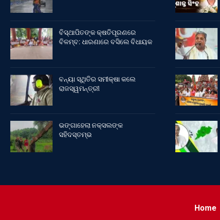
ବିସ୍ଥାପିତଙ୍କ କ୍ଷତିପୂରଣରେ
ବିଳମ୍ବ: ଧାରଣାରେ ବସିଲେ ବିଧାୟକ
ବନ୍ୟା ସ୍ଥିତିର ସମୀକ୍ଷା କଲେ
ରାଜସ୍ୱମନ୍ତ୍ରୀ
ଭଙ୍ଗାହେଲା ନକ୍ସଲଙ୍କ
ସହିଦସ୍ତମ୍ଭ
Home