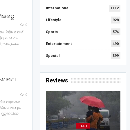
International
1112
ିଲନାଡୁ
Lifestyle
928
0
Sports
574
ଭା ନିର୍ବାଚନ ପାଇଁ
ଯ୍ୟାୟରେ ୧୫୨
Entertainment
490
, ଭୋଟ୍‌ ଦେବେ
Special
399
ଖ ଘୋଷଣା
Reviews
0
ରଶାସିତ ଅଞ୍ଚଳରେ
ନିର୍ବାଚନ ଆୟୋଗ
ଂ ପୁଡୁଚେରୀରେ
STATE