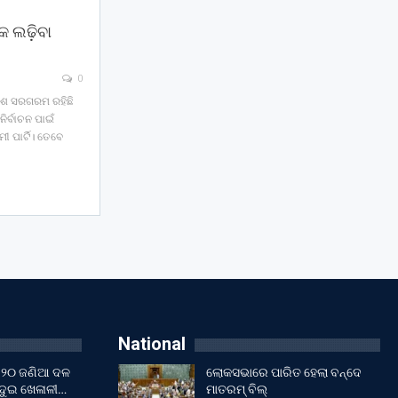
କ ଲଢ଼ିବା
0
 ବେଶ ସରଗରମ ରହିଛି
ନିର୍ବାଚନ ପାଇଁ
ୀ ପାର୍ଟି। ତେବେ
National
ଇଁ ୨୦ ଜଣିଆ ଦଳ
ଲୋକସଭାରେ ପାରିତ ହେଲା ବନ୍ଦେ
 ଦୁଇ ଖେଳାଳୀ…
ମାତରମ୍‌ ବିଲ୍‌