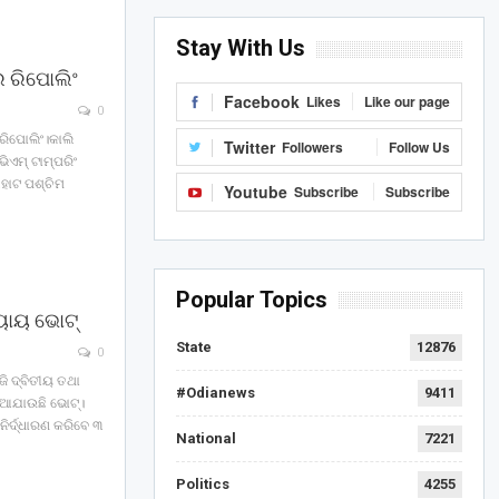
Stay With Us
େ ରିପୋଲିଂ
Facebook
Likes
Like our page
0
 ରିପୋଲିଂ।କାଲି
Twitter
Followers
Follow Us
ିଏମ୍ ଟାମ୍ପରିଂ
ାହାଟ ପଶ୍ଚିମ
Youtube
Subscribe
Subscribe
Popular Topics
୍ୟାୟ ଭୋଟ୍
State
12876
0
ଜି ଦ୍ବିତୀୟ ତଥା
#Odianews
9411
ନିଆଯାଉଛି ଭୋଟ୍।
ନିର୍ଦ୍ଧାରଣ କରିବେ ୩
National
7221
Politics
4255