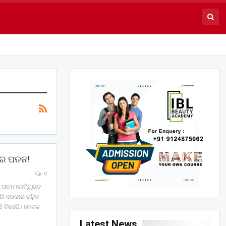
ରର ପତନ!
0
ର ପତନ।ଗାଦିଚ୍ୟୁତ
ି ସରକାର ଗଢ଼ିବ
ି ବିଜେପି। କେବଳ
Latest News