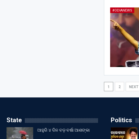
#ODIANEWS
1
2
NEX
State
Politics
ଆହୁରି ୪ ଦିନ ବଡ଼ ବର୍ଷା ଆଶଙ୍କା