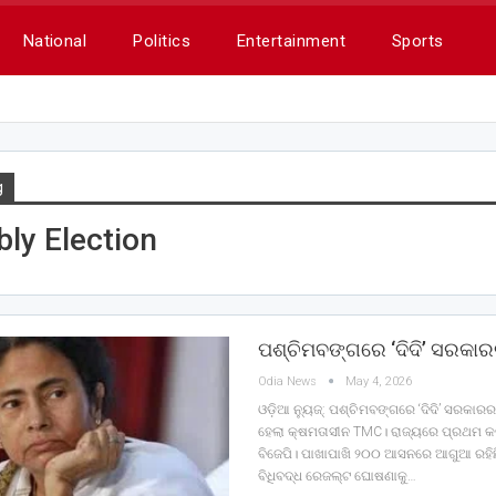
National
Politics
Entertainment
Sports
g
ly Election
ପଶ୍ଚିମବଙ୍ଗରେ ‘ଦିଦି’ ସରକା
Odia News
May 4, 2026
ଓଡ଼ିଆ ନ୍ୟୁଜ୍: ପଶ୍ଚିମବଙ୍ଗରେ ‘ଦିଦି’ ସରକାର
ହେଲା କ୍ଷମତାସୀନ TMC। ରାଜ୍ୟରେ ପ୍ରଥମ କର
ବିଜେପି। ପାଖାପାଖି ୨୦୦ ଆସନରେ ଆଗୁଆ ରହିଛ
ବିଧିବଦ୍ଧ ରେଜଲ୍ଟ ଘୋଷଣାକୁ…