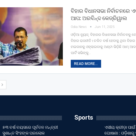
ବିହାର ବିଧାନସଭା ନିର୍ବାଚନରେ ଏ
ଆପ: ଅରବିନ୍ଦ କେଜ୍ରିୱାଲ
Odia News
Jun 11, 2025
ଓଡ଼ିଆ ନ୍ୟୁଜ୍: ବିହାରର ବିଧାନସଭା ନିର୍ବାଚନକୁ
ବିହାର ରାଜନୀତି। ଚଳିତ ବର୍ଷ ହେବାକୁ ଥିବା ବିହାର 
ମଇଦାନକୁ ଓହ୍ଲାଇବାକୁ ଅଣ୍ଟା ଭିଡ଼ିଛି ଆମ୍ ଆଦମ
ପାର୍ଟି ସଭିଙ୍କୁ…
READ MORE...
T
Sports
୫୩ ବର୍ଷ ବୟସରେ ପୂର୍ବତନ ମନ୍ତ୍ରୀ
ଏସୀୟ କ୍ରୀଡ଼ା ପା
ସୁଶାନ୍ତ ସିଂହଙ୍କ ପରଲୋକ
ଘୋଷଣା : ଓଡ଼ିଶାରୁ