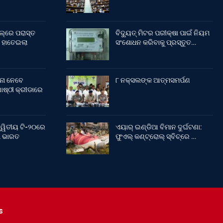
ଲ୍‌ରେ ପରାସ୍ତ
ବିଦ୍ୟୁତ୍ ମିଟର ପରୀକ୍ଷା ପାଇଁ ନିୟମ
 ହାତେଇଲା
ସଂଶୋଧନ କରିବାକୁ ପ୍ରସ୍ତୁତ…
ନା ନେବେ
୮ ନକ୍ସଲଙ୍କ ଆତ୍ମସମର୍ପଣ
ଷ୍ଠୀ କ୍ରୀଡାରେ
୍ୱିତୀୟ ଟି-୨୦ରେ
ଏୟାର୍ ଇଣ୍ଡିଆ ବିମାନ ଦୁର୍ଘଟଣା:
ଲା ଭାରତ
ଫୁଏଲ୍‌ କଣ୍ଟ୍ରୋଲ୍‌ ସ୍ବିଚ୍‌ରେ …
s