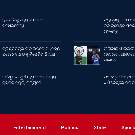
ରାଜନୀତିରୁ ସନ୍ୟାସ ନେବେ
ଫ୍ରାନ୍ସକୁ ୬-୪ ଗୋ
ସିଦ୍ଧରମୈୟା
କରି ବ୍ରୋଞ୍ଜ ପଦକ
ଇଂଲଣ୍ଡ
ପ୍ରଶ୍ନପତ୍ର ଲିକ୍ ଉପରେ ମନ୍ତବ୍ୟ
ମୀରାବାଈ ଓ ଲଭଲୀ
ପରେ ନବୀନଙ୍କୁ ବିଜେପିର ନିଶାନା
ଗ୍ଲାସଗୋ ରାଜ୍ୟଗୋ
ଭାରତର…
କାଲିଠୁ ମୌସୁମୀ ଅଧିବେଶନ; ପାଠ୍ୟ
ଇଂଲଣ୍ଡ ବିପକ୍ଷ ଦ
ପୁସ୍ତକ ତ୍ରୁଟି, ରାଜ୍ୟରେ…
୪ ୱିକେଟ୍‌ରେ ହାରି
Entertainment
Politics
State
Sport