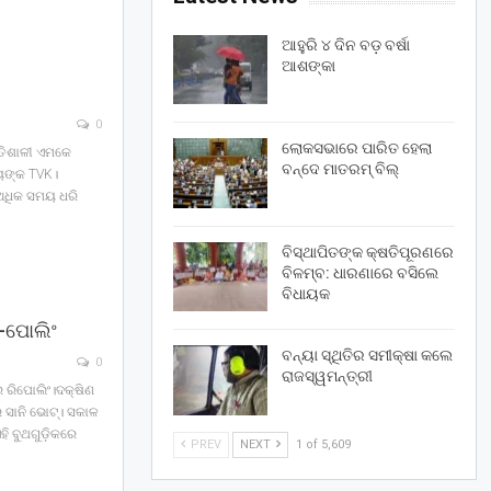
ଆହୁରି ୪ ଦିନ ବଡ଼ ବର୍ଷା
ଆଶଙ୍କା
0
ଲୋକସଭାରେ ପାରିତ ହେଲା
୍ତିଶାଳୀ ଏମକେ
ବନ୍ଦେ ମାତରମ୍‌ ବିଲ୍‌
ୟଙ୍କ TVK।
ୁ ଅଧିକ ସମୟ ଧରି
ବିସ୍ଥାପିତଙ୍କ କ୍ଷତିପୂରଣରେ
ବିଳମ୍ବ: ଧାରଣାରେ ବସିଲେ
ବିଧାୟକ
ି-ପୋଲିଂ
ବନ୍ୟା ସ୍ଥିତିର ସମୀକ୍ଷା କଲେ
0
ରାଜସ୍ୱମନ୍ତ୍ରୀ
େ ରିପୋଲିଂ।ଦକ୍ଷିଣ
େ ସାନି ଭୋଟ୍। ସକାଳ
ହି ବୁଥଗୁଡ଼ିକରେ
PREV
NEXT
1 of 5,609