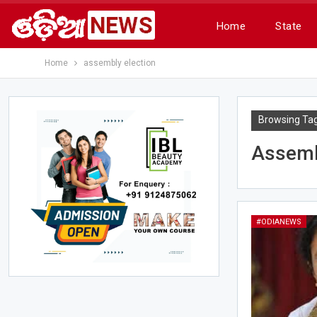
Home
State
Home
assembly election
Browsing Ta
Assemb
#ODIANEWS