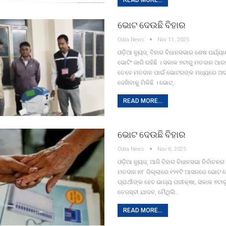
ଭୋଟ ଦେଉଛି ବିହାର
Odia News
Nov 11, 2025
ଓଡ଼ିଆ ନ୍ୟୁଜ୍: ବିହାର ବିଧାନସଭାର ଶେଷ ପର୍ଯ୍ୟାୟ
ଭୋଟିଂ ଜାରି ରହିଛି । ସକାଳ ୭ଟାରୁ ମତଦାନ ଆର
ତେବେ ମତଦାନ ପାଇଁ ଭୋଟରଙ୍କ ମଧ୍ୟରେ ଅଦ୍ଭ
ଦେଖିବାକୁ ମିଳିଛି । ଭୋଟ୍…
READ MORE...
ଭୋଟ ଦେଉଛି ବିହାର
Odia News
Nov 6, 2025
ଓଡ଼ିଆ ନ୍ୟୁଜ୍: ଆଜି ବିହାର ବିଧାନସଭା ନିର୍ବାଚନ
ମତଦାନ।୧୮ ଜିଲ୍ଲାରେ ୧୨୧ଟି ଆସନରେ ଭୋଟ 
ପ୍ରାର୍ଥୀଙ୍କ ହେବ ଭାଗ୍ୟ ପରୀକ୍ଷା, ସକାଳ ୭ଟାର
ତେଜସ୍ବୀ ଯାଦବ, ମୈଥିଲି…
READ MORE...