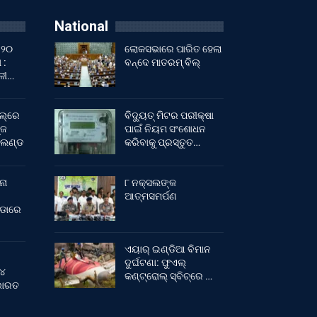
National
 ୨୦
ଲୋକସଭାରେ ପାରିତ ହେଲା
 :
ବନ୍ଦେ ମାତରମ୍‌ ବିଲ୍‌
ାଳୀ…
ଲ୍‌ରେ
ବିଦ୍ୟୁତ୍ ମିଟର ପରୀକ୍ଷା
୍ଜ
ପାଇଁ ନିୟମ ସଂଶୋଧନ
ଂଲଣ୍ଡ
କରିବାକୁ ପ୍ରସ୍ତୁତ…
ନା
୮ ନକ୍ସଲଙ୍କ
ଆତ୍ମସମର୍ପଣ
ୀଡାରେ
ଏୟାର୍ ଇଣ୍ଡିଆ ବିମାନ
ଦୁର୍ଘଟଣା: ଫୁଏଲ୍‌
 ୪
କଣ୍ଟ୍ରୋଲ୍‌ ସ୍ବିଚ୍‌ରେ …
 ଭାରତ