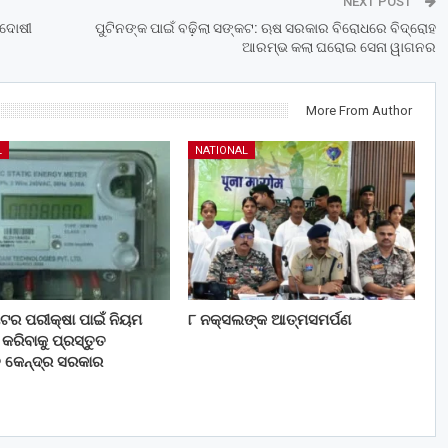
NEXT POST
 ଦୋଷୀ
ପୁଟିନଙ୍କ ପାଇଁ ବଢ଼ିଲା ସଙ୍କଟ: ଋଷ ସରକାର ବିରୋଧରେ ବିଦ୍ରୋହ
ଆରମ୍ଭ କଲା ଘରୋଇ ସେନା ୱାଗନର
More From Author
L
NATIONAL
 ମିଟର ପରୀକ୍ଷା ପାଇଁ ନିୟମ
୮ ନକ୍ସଲଙ୍କ ଆତ୍ମସମର୍ପଣ
ରିବାକୁ ପ୍ରସ୍ତୁତ
ି କେନ୍ଦ୍ର ସରକାର