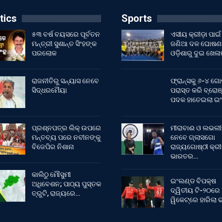
tics
Sports
୫୩ ବର୍ଷ ବୟସରେ ପୂର୍ବତନ
ଏସୀୟ କ୍ରୀଡ଼ା ପାଇଁ
ମନ୍ତ୍ରୀ ସୁଶାନ୍ତ ସିଂହଙ୍କ
ଜଣିଆ ଦଳ ଘୋଷଣା
ପରଲୋକ
ଓଡ଼ିଶାରୁ ଦୁଇ ଖେଳ
ରାଜନୀତିରୁ ସନ୍ୟାସ ନେବେ
ଫ୍ରାନ୍ସକୁ ୬-୪ ଗୋ
ସିଦ୍ଧରମୈୟା
ପରାସ୍ତ କରି ବ୍ରୋଞ
ପଦକ ହାତେଇଲା ଇ
ପ୍ରଶ୍ନପତ୍ର ଲିକ୍ ଉପରେ
ମୀରାବାଈ ଓ ଲଭଲୀ
ମନ୍ତବ୍ୟ ପରେ ନବୀନଙ୍କୁ
ନେବେ ଗ୍ଲାସଗୋ
ବିଜେପିର ନିଶାନା
ରାଜ୍ୟଗୋଷ୍ଠୀ କ୍ର
ଭାରତର…
କାଲିଠୁ ମୌସୁମୀ
ଇଂଲଣ୍ଡ ବିପକ୍ଷ
ଅଧିବେଶନ; ପାଠ୍ୟ ପୁସ୍ତକ
ଦ୍ୱିତୀୟ ଟି-୨୦ରେ
ତ୍ରୁଟି, ରାଜ୍ୟରେ…
ୱିକେଟ୍‌ରେ ହାରିଲା