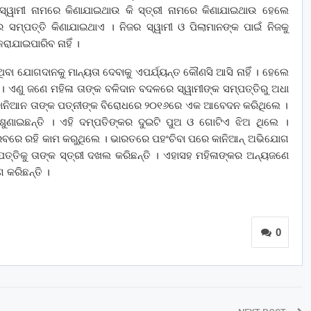
ି ସ୍ୱାମୀ ନାମରେ କିଣାଯାଇଥାଉ କି ସ୍ତ୍ରୀ ନାମରେ କିଣାଯାଇଥାଉ ହେଲେ
ସମ୍ପତ୍ତି କିଣାଯାଇଥାଏ । ନିଜର ସ୍ୱାମୀ ଓ ପିଲାମାନଙ୍କ ପାଇଁ ନିଜକୁ
ରାଯାଇପାରିବ ନାହିଁ ।
 ଥିବା ଯୋଗଦାନକୁ ମାନ୍ୟତା ଦେବାକୁ ଏପର୍ଯ୍ୟନ୍ତ କୌଣସି ଆସି ନାହିଁ । ହେଲେ
 ଏଣୁ ଜଣେ ମହିଳା ତାଙ୍କ ବଳିଦାନ ବଦଳରେ ସ୍ୱାମୀଙ୍କ ସମ୍ପତ୍ତିରୁ ଅଧା
ା କାନିଆନ ତାଙ୍କ ପତ୍ନୀଙ୍କ ବିରୋଧରେ ୨୦୧୬ରେ ଏକ ଆବେଦନ କରିଥିଲେ ।
ି ଶୁଣାଇଛନ୍ତି । ଏହି ଦମ୍ପତିଙ୍କର ଦୁଇଟି ପୁଅ ଓ ଗୋଟିଏ ଝିଅ ଥିଲେ ।
 ଆରବରେ ରହି କାମ କରୁଥିଲେ । ଭାରତରେ ପହଂଚିବା ପରେ କାନିଆନ୍ ଅଭିଯୋଗ
ତ୍ତିକୁ ତାଙ୍କ ସ୍ତ୍ରୀ ଦଖଲ କରିଛନ୍ତି । ଏହାସହ ମହିଳାଙ୍କର ଅନ୍ୟଜଣେ
 କରିଛନ୍ତି ।
0