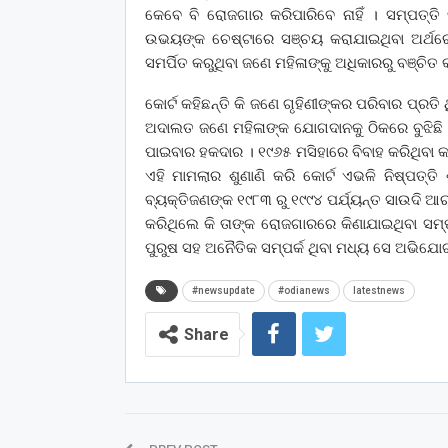
କେବେ ବି ରୋଜଗାର କରିପାରିବେ ନାହିଁ । ସମ୍ପତ୍ତ
ଉଭୟଙ୍କ ଚେଷ୍ଟାରେ ସଞ୍ଚୟ କରାଯାଇଥିବା ଅର୍ଥରେ 
ସମର୍ପିତ କରୁଥିବା ଜଣେ ମହିଳାଙ୍କୁ ଅଧିକାରରୁ ବଞ୍ଚିତ କ
କୋର୍ଟ କହିଛନ୍ତି କି ଜଣେ ଗୃହିଣୀଙ୍କର ପରିବାର ପ୍ରତି
ଅଦାଲତ ଜଣେ ମହିଳାଙ୍କ ଯୋଗଦାନକୁ ଠିକରେ ବୁଝିଛି ।
ପାଇବାର ହକଦାର । ୧୯୬୫ ମସିହାରେ ବିବାହ କରିଥିବ
ଏହି ମାମଲାର ଶୁଣାଣି କରି କୋର୍ଟ ଏଭଳି ନିଷ୍ପତ୍ତ
ବ୍ୟକ୍ତିଜଣଙ୍କ ୧୯୮୩ ରୁ ୧୯୯୪ ପର୍ଯ୍ୟନ୍ତ ସାଉଦି
କରିଥିଲେ କି ତାଙ୍କ ରୋଜଗାରରେ କିଣାଯାଇଥିବା ସମ୍ପ
ପୁରୁଷ ସହ ଅନୈତିକ ସମ୍ପର୍କ ଥିବା ମଧ୍ୟ ସେ ଅଭିଯୋଗ
#newsupdate
#odianews
latestnews
Share