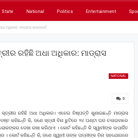
State
National
Politics
Entertainment
Spo
ଅଧା ଅଧିକାର: ମାଡ୍ରାସ ହାଇକୋର୍ଟ
୍ରୀର ରହିଛି ଅଧା ଅଧିକାର: ମାଡ୍ରାସ
NATIONAL
0
େ ସ୍ତ୍ରୀର ରହିଛି ଅଧା ଅଧିକାର। ଏନେଇ ନିଷ୍ପତ୍ତି ଶୁଣାଇଛନ୍ତି ମାଡ୍ରାସ
ବେଞ୍ଚ କହିଛନ୍ତି କି, ଜଣେ ସ୍ତ୍ରୀ ବିନା ଛୁଟିରେ ୨୪ ଘଣ୍ଟା ଘର ଚଳାଇବାରେ
ୋକଙ୍କର ଦେଖା ରଖା କରିଥାଏ । କୋର୍ଟ କହିଛନ୍ତି କି ସ୍ୱାମୀଙ୍କ ଉପାର୍ଜିତ
ର । କୋର୍ଟ କହିଛନ୍ତି କି, ଜଣେ ସ୍ୱାମୀ ତାଙ୍କ ପତ୍ନୀଙ୍କ ବିନା ସହଯୋଗରେ