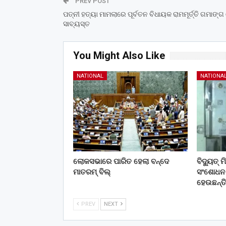
PREV POST
ପତ୍ନୀ ହତ୍ୟା ମାମଲାରେ ପୂର୍ବତନ ବିଧାୟକ ରାମମୂର୍ତ୍ତି ଗମାଙ୍ଗ
ସାବ୍ୟସ୍ତ
You Might Also Like
NATIONAL
NATIONA
ଲୋକସଭାରେ ପାରିତ ହେଲା ବନ୍ଦେ
ବିଦ୍ୟୁତ୍
ମାତରମ୍‌ ବିଲ୍‌
ସଂଶୋଧନ କ
ହେଉଛନ୍ତ
PREV
NEXT