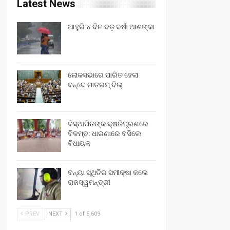
Latest News
ଆହୁରି ୪ ଦିନ ବଡ଼ ବର୍ଷା ଆଶଙ୍କା
ଲୋକସଭାରେ ପାରିତ ହେଲା
ବନ୍ଦେ ମାତରମ୍‌ ବିଲ୍‌
ବିସ୍ଥାପିତଙ୍କ କ୍ଷତିପୂରଣରେ
ବିଳମ୍ବ: ଧାରଣାରେ ବସିଲେ
ବିଧାୟକ
ବନ୍ୟା ସ୍ଥିତିର ସମୀକ୍ଷା କଲେ
ରାଜସ୍ୱମନ୍ତ୍ରୀ
PREV
NEXT
1 of 5,609