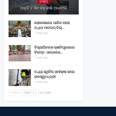
STATE
ଆହୁରି ୪ ଦିନ ବଡ଼ ବର୍ଷା ଆଶଙ୍କା
ଲୋକସଭାରେ ପାରିତ ହେଲା
ବନ୍ଦେ ମାତରମ୍‌ ବିଲ୍‌…
1 week ago
ବିସ୍ଥାପିତଙ୍କ କ୍ଷତିପୂରଣରେ
ବିଳମ୍ବ: ଧାରଣାରେ…
1 week ago
ବନ୍ୟା ସ୍ଥିତିର ସମୀକ୍ଷା କଲେ
ରାଜସ୍ୱମନ୍ତ୍ରୀ
1 week ago
PREV
NEXT
1 of 5,609