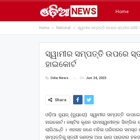
Home
Home
National
ସ୍ୱାମୀର ସମ୍ପତ୍ତି ଉପରେ ସ୍ତ୍ରୀର ରହିଛି 
ସ୍ୱାମୀର ସମ୍ପତ୍ତି ଉପରେ ସ୍ତ
ହାଇକୋର୍ଟ
On
Jun 24, 2023
By
Odia News
Share
ଓଡ଼ିଆ ନ୍ୟୁଜ୍ (ବ୍ୟୁରୋ): ସ୍ୱାମୀର ସମ୍ପତ୍ତି ଉପର
ହାଇକୋର୍ଟ। ଜଷ୍ଟିସ କୃଣନ ରାମାସ୍ୱାମୀଙ୍କ ସିଙ୍ଗିଲ 
ଲାଗିଥାନ୍ତି । ଏହାସହ ଜଣେ ମହିଳା ପରିବାରର ସମସ୍ତ ଲ
ସମ୍ପତ୍ତିରୁ ସ୍ତ୍ରୀ ଜଣଙ୍କ ଅଧା ଭାଗ ପାଇବାର ହକଦା