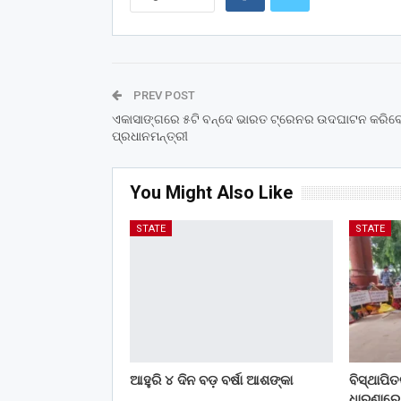
PREV POST
ଏକାସାଙ୍ଗରେ ୫ଟି ବନ୍ଦେ ଭାରତ ଟ୍ରେନର ଉଦଘାଟନ କରିବ
ପ୍ରଧାନମନ୍ତ୍ରୀ
You Might Also Like
STATE
STATE
ଆହୁରି ୪ ଦିନ ବଡ଼ ବର୍ଷା ଆଶଙ୍କା
ବିସ୍ଥାପି
ଧାରଣାରେ