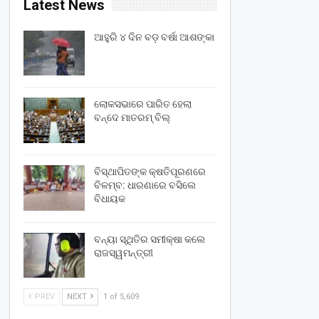
Latest News
ଆହୁରି ୪ ଦିନ ବଡ଼ ବର୍ଷା ଆଶଙ୍କା
ଲୋକସଭାରେ ପାରିତ ହେଲା
ବନ୍ଦେ ମାତରମ୍‌ ବିଲ୍‌
ବିସ୍ଥାପିତଙ୍କ କ୍ଷତିପୂରଣରେ
ବିଳମ୍ବ: ଧାରଣାରେ ବସିଲେ
ବିଧାୟକ
ବନ୍ୟା ସ୍ଥିତିର ସମୀକ୍ଷା କଲେ
ରାଜସ୍ୱମନ୍ତ୍ରୀ
PREV
NEXT
1 of 5,609