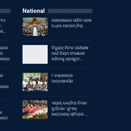
National
 ୨୦
ଲୋକସଭାରେ ପାରିତ ହେଲା
 :
ବନ୍ଦେ ମାତରମ୍‌ ବିଲ୍‌
ାଳୀ…
ଲ୍‌ରେ
ବିଦ୍ୟୁତ୍ ମିଟର ପରୀକ୍ଷା
୍ଜ
ପାଇଁ ନିୟମ ସଂଶୋଧନ
ଂଲଣ୍ଡ
କରିବାକୁ ପ୍ରସ୍ତୁତ…
ନା
୮ ନକ୍ସଲଙ୍କ
ଆତ୍ମସମର୍ପଣ
ୀଡାରେ
ଏୟାର୍ ଇଣ୍ଡିଆ ବିମାନ
ଦୁର୍ଘଟଣା: ଫୁଏଲ୍‌
 ୪
କଣ୍ଟ୍ରୋଲ୍‌ ସ୍ବିଚ୍‌ରେ …
 ଭାରତ