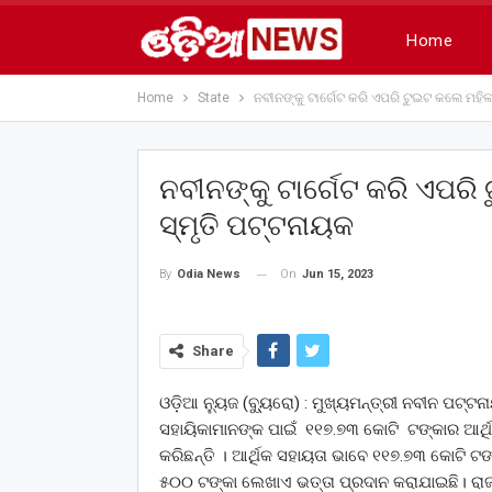
Home
Home
State
ନବୀନଙ୍କୁ ଟାର୍ଗେଟ କରି ଏପରି ଟୁଇଟ କଲେ ମହିଳା
ନବୀନଙ୍କୁ ଟାର୍ଗେଟ କରି ଏପରି 
ସ୍ମୃତି ପଟ୍ଟନାୟକ
On
Jun 15, 2023
By
Odia News
Share
ଓଡ଼ିଆ ନ୍ୟୁଜ (ବ୍ୟୁ୍ରୋ) : ମୁଖ୍ୟମନ୍ତ୍ରୀ ନବୀନ ପଟ୍
ସହାୟିକାମାନଙ୍କ ପାଇଁ ୧୧୭.୭୩ କୋଟି ଟଙ୍କାର ଆର୍ଥିକ
କରିଛନ୍ତି । ଆର୍ଥିକ ସହାୟତା ଭାବେ ୧୧୭.୭୩ କୋଟି ଟଙ୍
୫୦୦ ଟଙ୍କା ଲେଖାଏ ଭତ୍ତା ପ୍ରଦାନ କରାଯାଇଛି। ରା