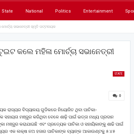
State
National
Politics
Entertainment
Spo
 ମୋର୍ଚ୍ଚା ସଭାନେତ୍ରୀ ସ୍ମୃତି ପଟ୍ଟନାୟକ
ଟୁଇଟ କଲେ ମହିଳା ମୋର୍ଚ୍ଚା ସଭାନେତ୍ରୀ
STATE
0
ଟନାୟକ ରାଜ୍ୟର ବିଦ୍ୟାଳୟ ଗୁଡିକରେ ନିୟୋଜିତ ଥିବା ପାଚିକା-
 ସହାୟତା ମଞ୍ଜୁର କରିଥିବା ବେଳେ ଶାଢ଼ି ପାଇଁ ଭତ୍ତା ମଧ୍ୟ ପ୍ରଦାନ
କା ମଞ୍ଜୁର କରାଯାଇଛି ଏବଂ ପ୍ରତ୍ୟେକ ପାଚିକା ଓ ସହାୟିକାଙ୍କୁ ଶାଢି ପାଇଁ
ଜ୍ୟର ଏକ ଲକ୍ଷ ନଅ ହଜାର ପାଚିକାଙ୍କ ବ୍ୟାଙ୍କ ଆକାଉଣ୍ଟକୁ ୫.୪୫