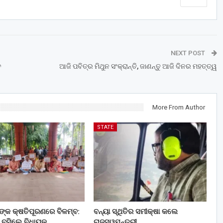
NEXT POST
େ
ଆଜି ପବିତ୍ର ମିଥୁନ ସଂକ୍ରାନ୍ତି, ଜାଣନ୍ତୁ ଆଜି ଦିନର ମହତ୍ତ୍ୱ
More From Author
STATE
ତଙ୍କ କ୍ଷତିପୂରଣରେ ବିଳମ୍ବ:
ବନ୍ୟା ସ୍ଥିତିର ସମୀକ୍ଷା କଲେ
 ବସିଲେ ବିଧାୟକ
ରାଜସ୍ୱମନ୍ତ୍ରୀ