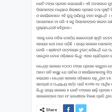
କୋଟି ଟଙ୍କା ପ୍ରଦାନ କରାଯାଇଛି। ଏହି ଅବସରରେ ମୁଖ
ପିଲାମାନଙ୍କ ମଧ୍ୟରେ ଶିକ୍ଷାର ପ୍ରସାର ତଥା ପୃଷ୍ଟି ନି
ଓ ସହାୟିକାମାନେ ଏହି ଗୁରୁ ଦାୟିତ୍ୱ ବହନ କରୁଛନ୍ତି ।
ଆପଣମାନେ ମା ପରି ଏ ସବୁ ପିଲାମାନଙ୍କର ଖାଇବା ଦା
ମୁଖ୍ୟମନ୍ତ୍ରୀ କହିଥିଲେ।
ଏହାକୁ ନେଇ ମହିଳା ମୋର୍ଚ୍ଚା ସଭାନେତ୍ରୀ ସ୍ମୃତି ପଟ୍ଟନ
ସହାୟତା କଥା ମନେ ପଡ଼ିଛି । ରାଜ୍ୟ ସରକାର ସେମାନଙ୍କ
ବୋଲି । ଶ୍ରୀମତୀ ପଟ୍ଟନାୟକ ଟୁଇଟ୍ କରିଛନ୍ତି ଯେ ଅନ
ପାଉଥିବା ବେଳେ ଓଡ଼ିଶାରେ କିନ୍ତୁ ଏହାର ବ୍ୟତିକ୍ରମ 
କେନ୍ଦ୍ର ସରକାର ୧୦୦୦ ଟଙ୍କା ପ୍ରଦାନ କରୁଥିବା ବେ
ଆମେ ଦାବି କରୁଛୁ ଯେ ପାଚିକା ଓ ସହାୟିକାମାନଙ୍କୁ ଦି
କରାଯାଉ। କେନ୍ଦ୍ର ସରକାର ଓଡ଼ିଶାରେ ପଢ଼ୁଥିବା ୪୫.
ସାମଗ୍ରୀ ଓ ଅନ୍ୟାନ୍ୟ ଖର୍ଚ୍ଚ ପାଇଁ ୨୦୨୩-୨୪ ଆର୍ଥିକ 
କିନ୍ତୁ ରାଜ୍ୟ ସରକାର ୫ କୋଟି ଟଙ୍କାର ଶାଢ଼ି ପ୍ରଦାନ 
ସରକାରଙ୍କର ଆମ ମା’ ଭଉଣୀଙ୍କ ବିକାଶ ପ୍ରତି ଥିବା ଆ
Share