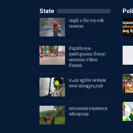
State
Poli
ଆହୁରି ୪ ଦିନ ବଡ଼ ବର୍ଷା
ଆଶଙ୍କା
ବିସ୍ଥାପିତଙ୍କ
କ୍ଷତିପୂରଣରେ ବିଳମ୍ବ:
ଧାରଣାରେ ବସିଲେ
ବିଧାୟକ
ବନ୍ୟା ସ୍ଥିତିର ସମୀକ୍ଷା
କଲେ ରାଜସ୍ୱମନ୍ତ୍ରୀ
ଭଙ୍ଗାହେଲା ନକ୍ସଲଙ୍କ
ସହିଦସ୍ତମ୍ଭ