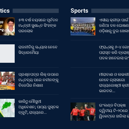
tics
Sports
୫୩ ବର୍ଷ ବୟସରେ ପୂର୍ବତନ
ଏସୀୟ କ୍ରୀଡ଼ା ପାଇଁ
ମନ୍ତ୍ରୀ ସୁଶାନ୍ତ ସିଂହଙ୍କ
ଜଣିଆ ଦଳ ଘୋଷଣା
ପରଲୋକ
ଓଡ଼ିଶାରୁ ଦୁଇ ଖେଳ
ରାଜନୀତିରୁ ସନ୍ୟାସ ନେବେ
ଫ୍ରାନ୍ସକୁ ୬-୪ ଗୋ
ସିଦ୍ଧରମୈୟା
ପରାସ୍ତ କରି ବ୍ରୋଞ
ପଦକ ହାତେଇଲା ଇ
ପ୍ରଶ୍ନପତ୍ର ଲିକ୍ ଉପରେ
ମୀରାବାଈ ଓ ଲଭଲୀ
ମନ୍ତବ୍ୟ ପରେ ନବୀନଙ୍କୁ
ନେବେ ଗ୍ଲାସଗୋ
ବିଜେପିର ନିଶାନା
ରାଜ୍ୟଗୋଷ୍ଠୀ କ୍ର
ଭାରତର…
କାଲିଠୁ ମୌସୁମୀ
ଇଂଲଣ୍ଡ ବିପକ୍ଷ
ଅଧିବେଶନ; ପାଠ୍ୟ ପୁସ୍ତକ
ଦ୍ୱିତୀୟ ଟି-୨୦ରେ
ତ୍ରୁଟି, ରାଜ୍ୟରେ…
ୱିକେଟ୍‌ରେ ହାରିଲା