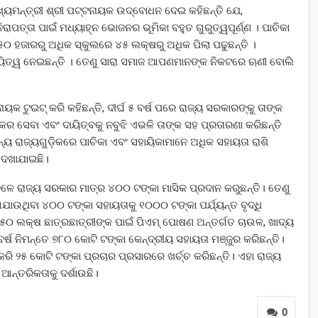
୍ୟମନ୍ତ୍ରୀ ଶ୍ରୀ ପଟ୍ଟନାୟକ ଉଦ୍‌ବୋଧନ ଦେଇ କହିଛନ୍ତି ଯେ,
ରାପତ୍ତା ପାଇଁ ମଧ୍ୟାହ୍ନ ଭୋଜନର ଭୂମିକା ବହୁତ ଗୁରୁତ୍ୱପୂର୍ଣ୍ଣ । ପାଚିକା
 ୫୦ ହଜାରରୁ ଅଧିକ ସ୍କୁଲରେ ୪୫ ଲକ୍ଷରୁ ଅଧିକ ପିଲା ପଢୁଛନ୍ତି ।
ୟିତ୍ୱ ନେଇଛନ୍ତି । ତେଣୁ ସାରା ସମାଜ ଆପଣମାନଙ୍କ ନିକଟରେ ଋଣୀ ବୋଲି
ାୟକ ଟୁଇଟ୍ କରି କହିଛନ୍ତି, ଦୀର୍ଘ ୫ ବର୍ଷ ପରେ ରାଜ୍ୟ ସରକାରଙ୍କୁ ତାଙ୍କ
ର ସେବା ଏବଂ ଦାୟିତ୍ବକୁ ନବୁଝି ଏଭଳି ତାଙ୍କ ସହ ପ୍ରତାରଣା କରିଛନ୍ତି
୍ୟ ରାଜ୍ୟଗୁଡ଼ିକରେ ପାଚିକା ଏବଂ ସହାୟିକାମାନେ ଅଧିକ ସହାୟତା ରାଶି
ଦେଖାଯାଇଛି।
ଳେ ରାଜ୍ୟ ସରକାର ମାତ୍ର ୪୦୦ ଟଙ୍କା ମାସିକ ପ୍ରଦାନ କରୁଛନ୍ତି। ତେଣୁ
ଆଯାଉଥିବା ୪୦୦ ଟଙ୍କା ସହାୟତାକୁ ୧୦୦୦ ଟଙ୍କା ପର୍ଯ୍ୟନ୍ତ ବୃଦ୍ଧି
୫୦ ଲକ୍ଷ ଛାତ୍ରଛାତ୍ରୀଙ୍କ ପାଇଁ ପିଏମ୍‌ ପୋଷଣ ଅନ୍ତର୍ଗତ ଚାଉଳ, ଖାଦ୍ୟ
ବର୍ଷ ନିମନ୍ତେ ୭୮୦ କୋଟି ଟଙ୍କା କେନ୍ଦ୍ରୀୟ ସହାୟତା ମଞ୍ଜୁର କରିଛନ୍ତି।
କରି ୨୫ କୋଟି ଟଙ୍କା ପ୍ରଚାର ପ୍ରସାରରେ ଖର୍ଚ୍ଚ କରିଛନ୍ତି। ଏହା ରାଜ୍ୟ
ନ୍ତରିକତାକୁ ଦର୍ଶାଉଛି।
0