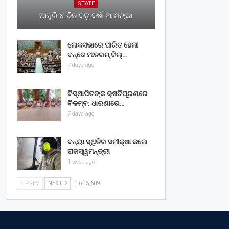
STATE
ଆହୁରି ୪ ଦିନ ବଡ଼ ବର୍ଷା ଆଶଙ୍କା
ଲୋକସଭାରେ ପାରିତ ହେଲା
ବନ୍ଦେ ମାତରମ୍‌ ବିଲ୍‌…
7 days ago
ବିସ୍ଥାପିତଙ୍କ କ୍ଷତିପୂରଣରେ
ବିଳମ୍ବ: ଧାରଣାରେ…
7 days ago
ବନ୍ୟା ସ୍ଥିତିର ସମୀକ୍ଷା କଲେ
ରାଜସ୍ୱମନ୍ତ୍ରୀ
1 week ago
PREV
NEXT
1 of 5,609