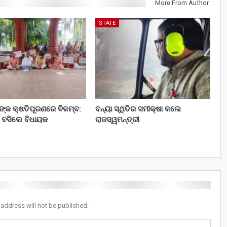
More From Author
STATE
ତଙ୍କ କ୍ଷତିପୂରଣରେ ବିଳମ୍ବ:
ବନ୍ୟା ସ୍ଥିତିର ସମୀକ୍ଷା କଲେ
 ବସିଲେ ବିଧାୟକ
ରାଜସ୍ୱମନ୍ତ୍ରୀ
 address will not be published.