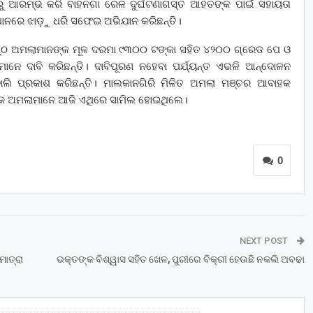
ାରୁ ଆରମ୍ଭ କରି ବାହନଗା ରେଳ ଦୁର୍ଘଟଣାଗସ୍ତ ଆହତଙ୍କ ପାଇଁ ସହାୟତା
୍ଥାନରେ ଝାଡ଼ୁ ଧରି ସଫେଇ ଅଭିଯାନ କରିଛନ୍ତି।
ନିଷ୍ଠ ଅମଲାମାନଙ୍କ ମୂଳ ଦରମା ୯୩୦୦ ଟଙ୍କା ସହିତ ୪୨୦୦ ଗ୍ରେଡ ପେ ଓ
‌େ ଦାବି କରିଛନ୍ତି। ଦାବିପୂରଣ ନହେବା ପର୍ଯ୍ୟନ୍ତ ଏଭଳି ଆନ୍ଦୋଳନ
 ବୋଲି ପ୍ରକାଶ କରିଛନ୍ତି। ମାଲକାନଗିରି ମିଳିତ ଅମଲା ମଞ୍ଚର ଆବାହକ
ିକ ଅମଲାମାନ‌େ ଆଜି ଏଥିରେ ସାମିଲ ହୋଇଥିଲେ।
0
NEXT POST
ମାତ୍ରା
ଭକ୍ତଙ୍କ ବିଶ୍ୱାସ ସହିତ ଖେଳ, ପୁରୀରେ ବିକ୍ରୀ ହେଉଛି ନକଲି ଅବଢା