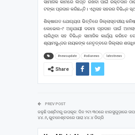
ସାମାଜିକ କା‌ମରେ ଲିପ୍ତ ରଖବା ପାଇଁ ରକ୍ତଦାନ ଠ
ଟଙ୍କା ପ୍ରଦାନ କରିଛନ୍ତି। ଏଥିସହ ସହରର ବିଭିନ୍ନ ସ
ଶିକ୍ଷାଗତ ଯୋଗ୍ୟତା ଭିତ୍ତିରେ ଜିଲ୍ଲାସ୍ତରୀୟ କ
ଲେଭେଲ-୯ ଅନୁଯାୟୀ ଦରମା ପ୍ରଦାନ ପାଇଁ ଅମଲାମାନ
ଚାଲିଥିବା ସହ ବିଭିନ୍ନ ସାମାଜିକ କାର୍ଯ୍ୟ କରିବେ
ଶ୍ୟାମସୁନ୍ଦର ନାୟକଙ୍କ ନେତୃତ୍ବରେ ଜିଲ୍ଲାର ଶତାଧ
#newsupdate
#odianews
latestnews
Share
PREV POST
ଜଳୁଛି ପଶ୍ଚିମରୁ ଉପକୂଳ: ଦିନ ୨ଟା ୩୦ରେ ଝାରସୁଗୁଡ଼ାରେ ତାପ
୪୪.୬, ଭୁବନେଶ୍ବରରେ ପାରା ୪୪.୪ ଡିଗ୍ରି