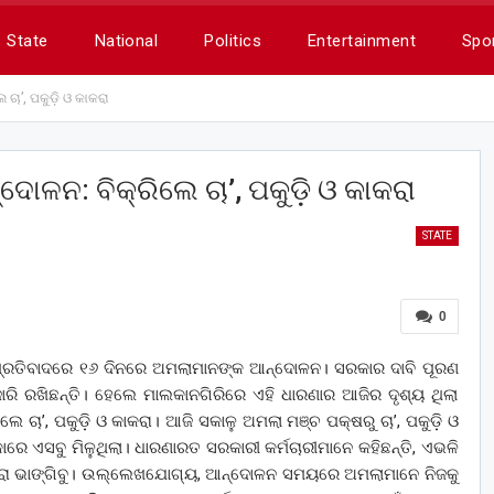
State
National
Politics
Entertainment
Spo
ଚା’, ପକୁଡ଼ି ଓ କାକରା
ାଳନ: ବିକ୍ରିଲେ ଚା’, ପକୁଡ଼ି ଓ କାକରା
STATE
0
ଧି ପ୍ରତିବାଦରେ ୧୬ ଦିନରେ ଅମଲାମାନଙ୍କ ଆନ୍ଦୋଳନ। ସରକାର ଦାବି ପୂରଣ
ଜାରି ରଖିଛନ୍ତି। ହେଲେ ମାଲକାନଗିରିରେ ଏହି ଧାରଣାର ଆଜିର ଦୃଶ୍ୟ ଥିଲା
େ ଚା’, ପକୁଡ଼ି ଓ କାକରା। ଆଜି ସକାଳୁ ଅମଲା ମଞ୍ଚ ପକ୍ଷରୁ ଚା’, ପକୁଡ଼ି ଓ
କାରେ ଏସବୁ ମିଳୁଥିଲା। ଧାରଣାରତ ସରକାରୀ କର୍ମଚାରୀମାନେ କହିଛନ୍ତି, ଏଭଳି
ଦ୍ରା ଭାଙ୍ଗିବୁ। ଉଲ୍ଲେଖଯୋଗ୍ୟ, ଆନ୍ଦୋଳନ ସମୟରେ ଅମଲାମାନ‌େ ନିଜକୁ