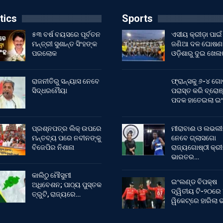
tics
Sports
୫୩ ବର୍ଷ ବୟସରେ ପୂର୍ବତନ
ଏସୀୟ କ୍ରୀଡ଼ା ପାଇଁ
ମନ୍ତ୍ରୀ ସୁଶାନ୍ତ ସିଂହଙ୍କ
ଜଣିଆ ଦଳ ଘୋଷଣା
ପରଲୋକ
ଓଡ଼ିଶାରୁ ଦୁଇ ଖେଳ
ରାଜନୀତିରୁ ସନ୍ୟାସ ନେବେ
ଫ୍ରାନ୍ସକୁ ୬-୪ ଗୋ
ସିଦ୍ଧରମୈୟା
ପରାସ୍ତ କରି ବ୍ରୋଞ
ପଦକ ହାତେଇଲା ଇ
ପ୍ରଶ୍ନପତ୍ର ଲିକ୍ ଉପରେ
ମୀରାବାଈ ଓ ଲଭଲୀ
ମନ୍ତବ୍ୟ ପରେ ନବୀନଙ୍କୁ
ନେବେ ଗ୍ଲାସଗୋ
ବିଜେପିର ନିଶାନା
ରାଜ୍ୟଗୋଷ୍ଠୀ କ୍ର
ଭାରତର…
କାଲିଠୁ ମୌସୁମୀ
ଇଂଲଣ୍ଡ ବିପକ୍ଷ
ଅଧିବେଶନ; ପାଠ୍ୟ ପୁସ୍ତକ
ଦ୍ୱିତୀୟ ଟି-୨୦ରେ
ତ୍ରୁଟି, ରାଜ୍ୟରେ…
ୱିକେଟ୍‌ରେ ହାରିଲା