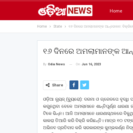
Home
Home
State
୧୬ ଦିନରେ ଅମଲାମାନଙ୍କ ଆନ୍ଦୋଳନ: ବିକ୍ରିଲେ 
୧୬ ଦିନରେ ଅମଲାମାନଙ୍କ ଆନ୍ଦେ
On
Jun 16, 2023
By
Odia News
Share
ଓଡ଼ିଆ ନ୍ୟୁଜ୍ (ବ୍ୟୁରୋ): ଦରମା ଓ ଗ୍ରେଡପେ ବୃଦ୍
କରୁନଥିବା ବେଳେ ଅମଲାମାନେ ଶାନ୍ତିପୂର୍ଣ୍ଣ ଧାରଣା 
ଟିକେ ଭିନ୍ନ। ଆଜି ଅମଲାମାନେ ଧାରଣାସ୍ଥଳରେ ବିକୁଥିଲ
କାକରା ତିଆରି କରି ବିକ୍ରି କରିଛନ୍ତି। ମାତ୍ର ୧୦ ଟଙ୍
ଅଭିନବ ପ୍ରତିବାଦ କରି ସରକାରଙ୍କ କୁମ୍ଭକର୍ଣ୍ଣ ନି