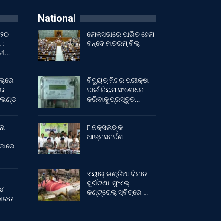
National
 ୨୦
ଲୋକସଭାରେ ପାରିତ ହେଲା
 :
ବନ୍ଦେ ମାତରମ୍‌ ବିଲ୍‌
ାଳୀ…
ଲ୍‌ରେ
ବିଦ୍ୟୁତ୍ ମିଟର ପରୀକ୍ଷା
୍ଜ
ପାଇଁ ନିୟମ ସଂଶୋଧନ
ଂଲଣ୍ଡ
କରିବାକୁ ପ୍ରସ୍ତୁତ…
ନା
୮ ନକ୍ସଲଙ୍କ
ଆତ୍ମସମର୍ପଣ
ୀଡାରେ
ଏୟାର୍ ଇଣ୍ଡିଆ ବିମାନ
ଦୁର୍ଘଟଣା: ଫୁଏଲ୍‌
 ୪
କଣ୍ଟ୍ରୋଲ୍‌ ସ୍ବିଚ୍‌ରେ …
 ଭାରତ