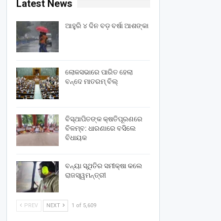
Latest News
ଆହୁରି ୪ ଦିନ ବଡ଼ ବର୍ଷା ଆଶଙ୍କା
ଲୋକସଭାରେ ପାରିତ ହେଲା
ବନ୍ଦେ ମାତରମ୍‌ ବିଲ୍‌
ବିସ୍ଥାପିତଙ୍କ କ୍ଷତିପୂରଣରେ
ବିଳମ୍ବ: ଧାରଣାରେ ବସିଲେ
ବିଧାୟକ
ବନ୍ୟା ସ୍ଥିତିର ସମୀକ୍ଷା କଲେ
ରାଜସ୍ୱମନ୍ତ୍ରୀ
PREV
NEXT
1 of 5,609