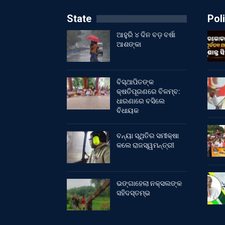
State
Poli
ଆହୁରି ୪ ଦିନ ବଡ଼ ବର୍ଷା
ଆଶଙ୍କା
ବିସ୍ଥାପିତଙ୍କ
କ୍ଷତିପୂରଣରେ ବିଳମ୍ବ:
ଧାରଣାରେ ବସିଲେ
ବିଧାୟକ
ବନ୍ୟା ସ୍ଥିତିର ସମୀକ୍ଷା
କଲେ ରାଜସ୍ୱମନ୍ତ୍ରୀ
ଭଙ୍ଗାହେଲା ନକ୍ସଲଙ୍କ
ସହିଦସ୍ତମ୍ଭ