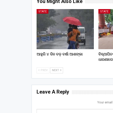
You Might Also Like
STATE
STATE
ଆହୁରି ୪ ଦିନ ବଡ଼ ବର୍ଷା ଆଶଙ୍କା
ବିସ୍ଥାପି
ଧାରଣାରେ
PREV
NEXT
Leave A Reply
Your email