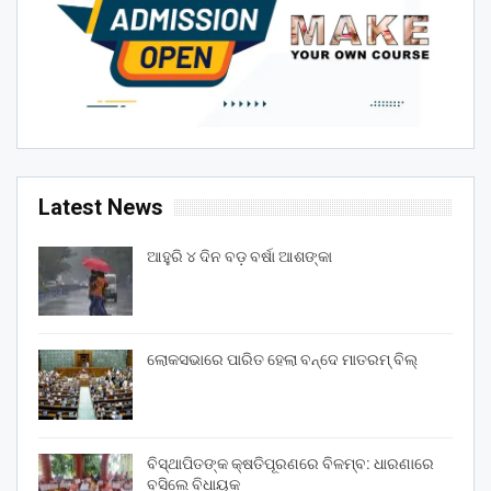
Latest News
ଆହୁରି ୪ ଦିନ ବଡ଼ ବର୍ଷା ଆଶଙ୍କା
ଲୋକସଭାରେ ପାରିତ ହେଲା ବନ୍ଦେ ମାତରମ୍‌ ବିଲ୍‌
ବିସ୍ଥାପିତଙ୍କ କ୍ଷତିପୂରଣରେ ବିଳମ୍ବ: ଧାରଣାରେ
ବସିଲେ ବିଧାୟକ