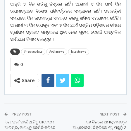
ଆହୁରି ୪ ଦିନ ତାତିରୁ ନିସ୍ତାର ନାହିଁ। ଆଗାମୀ ୪ ଦିନ ଯାଏଁ ଦିନ
ତାପମାତ୍ରାରେ ବିଶେଷ ପରିବର୍ତ୍ତନର ସମ୍ଭାବନା ନାହିଁ। ପରବର୍ତ୍ତୀ
ସମୟରେ ଦିନ ତାପମାତ୍ରା ସାମାନ୍ୟ ତଳକୁ ଖସିବା ସମ୍ଭାବନା ରହିଛି।
ଆଗାମୀ ୩ ଦିନ ଉପକୂଳ ଏବଂ ୫ ଦିନ ଯାଏଁ ପଶ୍ଚିମ ଓଡ଼ିଶାରେ ଭୀଷଣ
ଗ୍ରୀଷ୍ମ ପ୍ରବାହ ସମ୍ଭାବନା ଥିବା ନେଇ ସୂଚନା ଦେଇଛି ଆଞ୍ଚଳିକ
ପାଣିପାଗ ବିଜ୍ଞାନ କେନ୍ଦ୍ର ।
#newsupdate
#odianews
latestnews
0
Share
PREV POST
NEXT POST
‘ମୋ ଘର’ ପାଇଁ ଆଜିଠୁ ଆବେଦନ
୧୬ ଦିନରେ ଅମଲାମାନଙ୍କ
ଆରମ୍ଭ, ଜାଣନ୍ତୁ କେମିତି କରିବେ
ଆନ୍ଦୋଳନ: ବିକ୍ରିଲେ ଚା’, ପକୁଡ଼ି ଓ