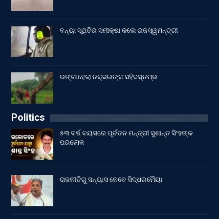
ବନ୍ୟା ସ୍ଥିତିର ସମୀକ୍ଷା କଲେ ରାଜସ୍ୱମନ୍ତ୍ରୀ
ଭଙ୍ଗାହେଲା ନକ୍ସଲଙ୍କ ସହିଦସ୍ତମ୍ଭ
Politics
୫୩ ବର୍ଷ ବୟସରେ ପୂର୍ବତନ ମନ୍ତ୍ରୀ ସୁଶାନ୍ତ ସିଂହଙ୍କ
ପରଲୋକ
ରାଜନୀତିରୁ ସନ୍ୟାସ ନେବେ ସିଦ୍ଧରମୈୟା