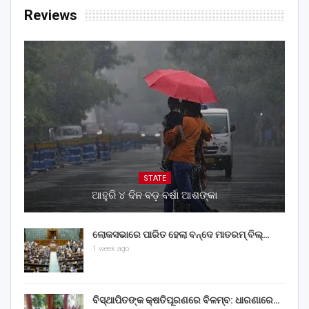
Reviews
STATE
ଆହୁରି ୪ ଦିନ ବଡ଼ ବର୍ଷା ଆଶଙ୍କା
ଲୋକସଭାରେ ପାରିତ ହେଲା ବନ୍ଦେ ମାତରମ୍‌ ବିଲ୍‌…
1 week ago
ବିସ୍ଥାପିତଙ୍କ କ୍ଷତିପୂରଣରେ ବିଳମ୍ବ: ଧାରଣାରେ…