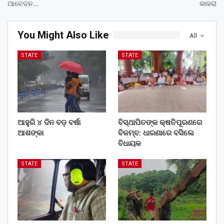
ଆବେଦନ…
କାକରା
You Might Also Like
All
STATE
STATE
ଆହୁରି ୪ ଦିନ ବଡ଼ ବର୍ଷା
ବିସ୍ଥାପିତଙ୍କ କ୍ଷତିପୂରଣରେ
ଆଶଙ୍କା
ବିଳମ୍ବ: ଧାରଣାରେ ବସିଲେ
ବିଧାୟକ
STATE
STATE