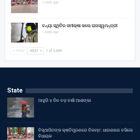
1 week ago
ବନ୍ୟା ସ୍ଥିତିର ସମୀକ୍ଷା କଲେ ରାଜସ୍ୱମନ୍ତ୍ରୀ
1 week ago
PREV
NEXT
1 of 5,609
State
ଆହୁରି ୪ ଦିନ ବଡ଼ ବର୍ଷା ଆଶଙ୍କା
ବିସ୍ଥାପିତଙ୍କ କ୍ଷତିପୂରଣରେ ବିଳମ୍ବ: ଧାରଣାରେ ବସିଲେ
ବିଧାୟକ