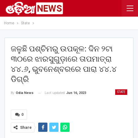
Home
State
ଜଳୁଛି ପଶ୍ଚିମରୁ ଉପକୂଳ: ଦିନ ୨ଟା
୩୦ରେ ଝାରସୁଗୁଡ଼ାରେ ତାପମାତ୍ରା
୪୪.୬, ଭୁବନେଶ୍ବରରେ ପାରା ୪୪.୪
ଡିଗ୍ରି
STATE
Last updated
Jun 16, 2023
By
Odia News
0
Share