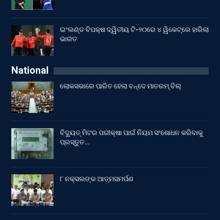
ଇଂଲଣ୍ଡ ବିପକ୍ଷ ଦ୍ୱିତୀୟ ଟି-୨୦ରେ ୪ ୱିକେଟ୍‌ରେ ହାରିଲା
ଭାରତ
National
ଲୋକସଭାରେ ପାରିତ ହେଲା ବନ୍ଦେ ମାତରମ୍‌ ବିଲ୍‌
ବିଦ୍ୟୁତ୍ ମିଟର ପରୀକ୍ଷା ପାଇଁ ନିୟମ ସଂଶୋଧନ କରିବାକୁ
ପ୍ରସ୍ତୁତ…
୮ ନକ୍ସଲଙ୍କ ଆତ୍ମସମର୍ପଣ