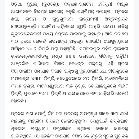
ଓଡ଼ିଆ ନ୍ୟୁଜ୍ (ବ୍ୟୁରୋ): ଦକ୍ଷିଣ-ପଶ୍ଚିମ ମୌସୁମୀ ବାୟୁର
ଆଗମନରେ ବିଳମ୍ବ କାରଣରୁ ଜଳୁଛି ପଶ୍ଚିମରୁ ଉପକୂଳ। ପ୍ରବଳ
ଖରା, ଗରମ ଓ ଗୁଳୁଗୁଳିରେ ରାଜ୍ୟବାସୀ ଅସ୍ତବ୍ୟସ୍ତ
ହୋଇପଡୁଛନ୍ତି। ପଶ୍ଚିମ ଓଡ଼ିଶାରେ ସ୍ଥିତି ଆହୁରି ଖରାପ। ତାତିରୁ
ଭୁବନେଶ୍ବରବାସୀ ମଧ୍ୟ ନିସ୍ତାର ପାଇପାରୁ ନାହାନ୍ତି। ଆଜି ଦିନ ୨ଟା
୩୦ ସୁଦ୍ଧା ରେକର୍ଡ ତାପମାତ୍ରା ଅନୁଭୂତ ହୋଇଛି। ଝାରସୁଗୁଡ଼ାରେ
ସର୍ବାଧିକ ୪୪.୬ ଡ଼ିଗ୍ରି ପରା ପହଞ୍ଚିଛି। ସମ୍ବଲପୁର ସହିତ ରାଜଧାନୀ
ଭୁବନେଶ୍ବରବାସୀଙ୍କୁ ମଧ୍ୟ ୪୪.୪ ଡିଗ୍ରିରେ ସିଝିବାକୁ ପଡ଼ିଛି।
ଆଞ୍ଚଳିକ ପାଣିପାଗ ବିଜ୍ଞାନ କେନ୍ଦ୍ର ପକ୍ଷରୁ ଏହି ସୂଚନା
ଦିଆଯାଇଛି। ପାଣିପାଗ ବିଭାଗ ପକ୍ଷରୁ କୁହାଯାଇଛି ଯେ, ହୀରାକୁଦରେ
ତାପମାତ୍ରା ୪୩.୮ ଡିଗ୍ରି, କେନ୍ଦୁଝରରେ ୪୦ ଡ଼ିଗ୍ରି, ଚାନ୍ଦବାଲିରେ
୩୭.୬ ଡ଼ିଗ୍ରି, ବାଲେଶ୍ୱରରେ ୩୫ ଡ଼ିଗ୍ରି, ଗୋପାଳପୁରରେ ୩୬.୮
ଡ଼ିଗ୍ରି, ପୁରୀରେ ୩୪.୮ ଡ଼ିଗ୍ରି ଓ ପାରାଦୀପରେ ୩୩.୪ ଡ଼ିଗ୍ରି ରେକର୍ଡ
ହୋଇଛି।
ପ୍ରବଳ ଖରା ଯୋଗୁଁ ଦିନ ୮ଟା ପରଠାରୁ ଅପରାହ୍ଣ ସାଢ଼େ ୩ଟା ଯାଏଁ
ବାହାରକୁ ବାହାରିବା ଅସହଜ ହୋଇପଡ଼ିଥିଲା। ସେଥିପାଇଁ ରାସ୍ତାଘାଟ
ଶୂନଶାନ ଲାଗୁଥିଲା। ଜରୁରୀକାମ ନଥିଲେ ଲୋକେ ବାହାରକୁ
ଯାଉନଥିଲେ। ଆଞ୍ଚଳିକ ପାଣିପାଗ ବିଜ୍ଞାନ କେନ୍ଦ୍ରର ସୂଚନା ମୁତାବକ