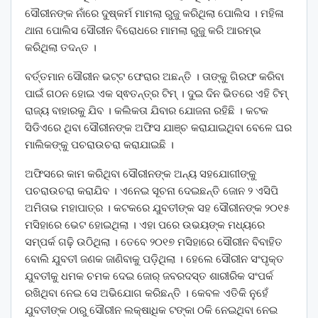
ସୌରୀନଙ୍କ ନାଁରେ ଦୁଷ୍କର୍ମ ମାମଲା ରୁଜୁ କରିଥିଲା ପୋଲିସ । ମହିଳା
ଥାନା ପୋଲିସ ସୌରୀନ ବିରୋଧରେ ମାମଲା ରୁଜୁ କରି ଆରମ୍ଭ
କରିଥିଲା ତଦନ୍ତ ।
ବର୍ତ୍ତମାନ ସୌରୀନ ଭଟ୍ଟ ଫେରାର ଅଛନ୍ତି । ତାଙ୍କୁ ଗିରଫ କରିବା
ପାଇଁ ଗଠନ ହୋଇ ଏକ ସ୍ଵତନ୍ତ୍ର ଟିମ୍ । ଦୁଇ ଦିନ ଭିତରେ ଏହି ଟିମ୍
ରାଜ୍ୟ ବାହାରକୁ ଯିବ । କଲିକତା ଯିବାର ଯୋଜନା ରହିଛି । କଟକ
ସିଡିଏରେ ଥିବା ସୌରୀନଙ୍କ ଅଫିସ ଯାଞ୍ଚ କରାଯାଇଥିବା ବେଳେ ଘର
ମାଲିକଙ୍କୁ ପଚରାଉଚରା କରାଯାଇଛି ।
ଅଫିସରେ କାମ କରିଥିବା ସୌରୀନଙ୍କ ଅନ୍ୟ ସହଯୋଗୀଙ୍କୁ
ପଚରାଉଚରା କରାଯିବ । ଏନେଇ ସୂଚନା ଦେଇଛନ୍ତି ଜୋନ ୨ ଏସିପି
ଅମିତାଭ ମହାପାତ୍ର । କଟକରେ ଯୁବତୀଙ୍କ ସହ ସୌରୀନଙ୍କ ୨୦୧୫
ମସିହାରେ ଭେଟ ହୋଇଥିଲା । ଏହା ପରେ ଉଭୟଙ୍କ ମଧ୍ୟରେ
ସମ୍ପର୍କ ଗଢ଼ି ଉଠିଥିଲା । ତେବେ ୨୦୧୭ ମସିହାରେ ସୌରୀନ ବିବାହିତ
ବୋଲି ଯୁବତୀ ଜଣକ ଜାଣିବାକୁ ପଡ଼ିଥିଲା । ହେଲେ ସୌରୀନ ସଂପୃକ୍ତ
ଯୁବତୀକୁ ଧମକ ଚମକ ଦେଇ ଜୋର୍ ଜବରଦସ୍ତ ଶାରୀରିକ ସଂପର୍କ
ରଖିଥିବା ନେଇ ସେ ଅଭିଯୋଗ କରିଛନ୍ତି । କେବଳ ଏତିକି ନୁହେଁ
ଯୁବତୀଙ୍କ ଠାରୁ ସୌରୀନ ଲକ୍ଷାଧିକ ଟଙ୍କା ଠକି ନେଇଥିବା ନେଇ