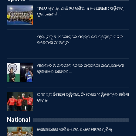
ଏସୀୟ କ୍ରୀଡ଼ା ପାଇଁ ୨୦ ଜଣିଆ ଦଳ ଘୋଷଣା : ଓଡ଼ିଶାରୁ
ଦୁଇ ଖେଳାଳୀ…
ଫ୍ରାନ୍ସକୁ ୬-୪ ଗୋଲ୍‌ରେ ପରାସ୍ତ କରି ବ୍ରୋଞ୍ଜ ପଦକ
ହାତେଇଲା ଇଂଲଣ୍ଡ
ମୀରାବାଈ ଓ ଲଭଲୀନା ନେବେ ଗ୍ଲାସଗୋ ରାଜ୍ୟଗୋଷ୍ଠୀ
କ୍ରୀଡାରେ ଭାରତର…
ଇଂଲଣ୍ଡ ବିପକ୍ଷ ଦ୍ୱିତୀୟ ଟି-୨୦ରେ ୪ ୱିକେଟ୍‌ରେ ହାରିଲା
ଭାରତ
National
ଲୋକସଭାରେ ପାରିତ ହେଲା ବନ୍ଦେ ମାତରମ୍‌ ବିଲ୍‌