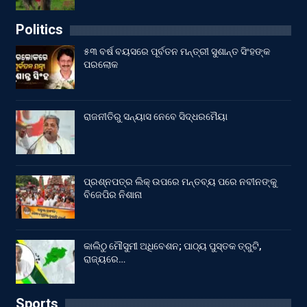
Politics
୫୩ ବର୍ଷ ବୟସରେ ପୂର୍ବତନ ମନ୍ତ୍ରୀ ସୁଶାନ୍ତ ସିଂହଙ୍କ
ପରଲୋକ
ରାଜନୀତିରୁ ସନ୍ୟାସ ନେବେ ସିଦ୍ଧରମୈୟା
ପ୍ରଶ୍ନପତ୍ର ଲିକ୍ ଉପରେ ମନ୍ତବ୍ୟ ପରେ ନବୀନଙ୍କୁ
ବିଜେପିର ନିଶାନା
କାଲିଠୁ ମୌସୁମୀ ଅଧିବେଶନ; ପାଠ୍ୟ ପୁସ୍ତକ ତ୍ରୁଟି,
ରାଜ୍ୟରେ…
Sports