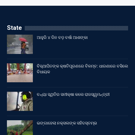
State
ଆହୁରି ୪ ଦିନ ବଡ଼ ବର୍ଷା ଆଶଙ୍କା
ବିସ୍ଥାପିତଙ୍କ କ୍ଷତିପୂରଣରେ ବିଳମ୍ବ: ଧାରଣାରେ ବସିଲେ
ବିଧାୟକ
ବନ୍ୟା ସ୍ଥିତିର ସମୀକ୍ଷା କଲେ ରାଜସ୍ୱମନ୍ତ୍ରୀ
ଭଙ୍ଗାହେଲା ନକ୍ସଲଙ୍କ ସହିଦସ୍ତମ୍ଭ