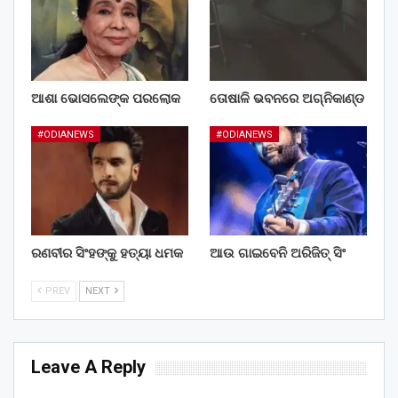
ଆଶା ଭୋସଲେଙ୍କ ପରଲୋକ
ତୋଷାଳି ଭବନରେ ଅଗ୍ନିକାଣ୍ଡ
#ODIANEWS
#ODIANEWS
ରଣବୀର ସିଂହଙ୍କୁ ହତ୍ୟା ଧମକ
ଆଉ ଗାଇବେନି ଅରିଜିତ୍ ସିଂ
PREV
NEXT
Leave A Reply