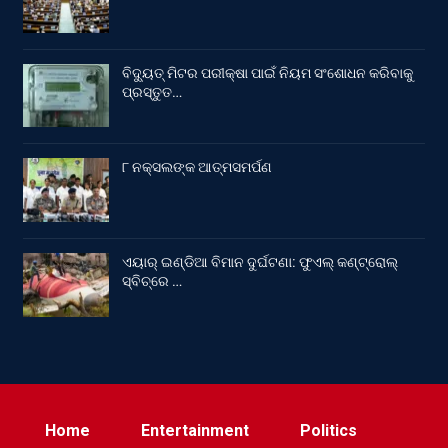
ବିଦ୍ୟୁତ୍ ମିଟର ପରୀକ୍ଷା ପାଇଁ ନିୟମ ସଂଶୋଧନ କରିବାକୁ
ପ୍ରସ୍ତୁତ…
୮ ନକ୍ସଲଙ୍କ ଆତ୍ମସମର୍ପଣ
ଏୟାର୍ ଇଣ୍ଡିଆ ବିମାନ ଦୁର୍ଘଟଣା: ଫୁଏଲ୍‌ କଣ୍ଟ୍ରୋଲ୍‌
ସ୍ବିଚ୍‌ରେ …
Home
Entertainment
Politics