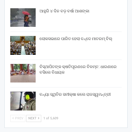
ଆହୁରି ୪ ଦିନ ବଡ଼ ବର୍ଷା ଆଶଙ୍କା
ଲୋକସଭାରେ ପାରିତ ହେଲା ବନ୍ଦେ ମାତରମ୍‌ ବିଲ୍‌
ବିସ୍ଥାପିତଙ୍କ କ୍ଷତିପୂରଣରେ ବିଳମ୍ବ: ଧାରଣାରେ
ବସିଲେ ବିଧାୟକ
ବନ୍ୟା ସ୍ଥିତିର ସମୀକ୍ଷା କଲେ ରାଜସ୍ୱମନ୍ତ୍ରୀ
PREV
NEXT
1 of 5,609