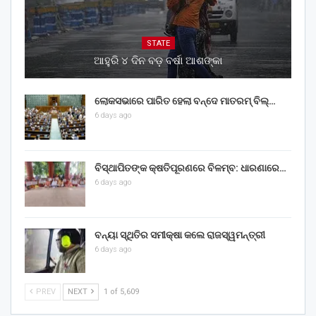
STATE
ଆହୁରି ୪ ଦିନ ବଡ଼ ବର୍ଷା ଆଶଙ୍କା
ଲୋକସଭାରେ ପାରିତ ହେଲା ବନ୍ଦେ ମାତରମ୍‌ ବିଲ୍‌…
6 days ago
ବିସ୍ଥାପିତଙ୍କ କ୍ଷତିପୂରଣରେ ବିଳମ୍ବ: ଧାରଣାରେ…
6 days ago
ବନ୍ୟା ସ୍ଥିତିର ସମୀକ୍ଷା କଲେ ରାଜସ୍ୱମନ୍ତ୍ରୀ
6 days ago
PREV
NEXT
1 of 5,609