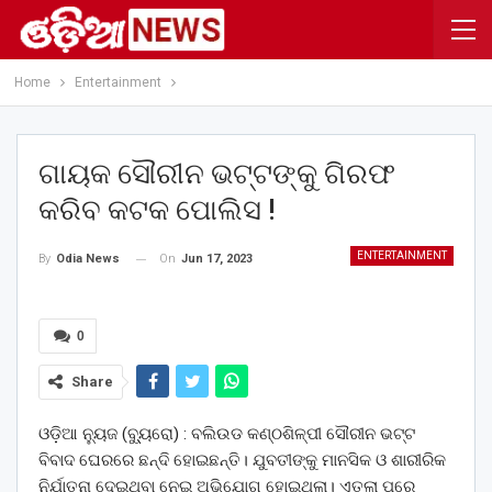
Home
Entertainment
ଗାୟକ ସୌରୀନ ଭଟ୍ଟଙ୍କୁ ଗିରଫ
କରିବ କଟକ ପୋଲିସ !
ENTERTAINMENT
On
Jun 17, 2023
By
Odia News
0
Share
ଓଡ଼ିଆ ନ୍ୟୁଜ (ବ୍ୟୁ୍ରୋ) : ବଲିଉଡ କଣ୍ଠଶିଳ୍ପୀ ସୌରୀନ ଭଟ୍ଟ
ବିବାଦ ଘେରରେ ଛନ୍ଦି ହୋଇଛନ୍ତି। ଯୁବତୀଙ୍କୁ ମାନସିକ ଓ ଶାରୀରିକ
ନିର୍ଯାତନା ଦେଇଥିବା ନେଇ ଅଭିଯୋଗ ହୋଇଥିଲା। ଏତଲା ପରେ