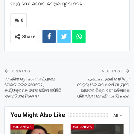
ମଧ୍ୟ ସେ ଅଭିଯୋଗ କରିଥିବା ସୂଚନା ମିଳିଛି।
0
Share
PREV POST
NEXT POST
୧୯ ତାରିଖ ଗ୍ରୀଡ଼କୋ କାର୍ଯ୍ୟାଳୟ
ପ୍ରଧାନମନ୍ତ୍ରୀ ମୋଦିଙ୍କ
ଘେରାଉ କରିବ କଂଗ୍ରେସ,
ନେତୃତ୍ୱରେ ଗତ ୯ ବର୍ଷ ମଧ୍ୟରେ
କାର୍ଯ୍ୟକ୍ରମକୁ ସଫଳ କରିବା ଓପିସିସି
ଭାରତର ଚିତ୍ର ଏବଂ ଭବିଷ୍ୟତ
ସଭାପତିଙ୍କ ନିବେଦନ
ପରିବର୍ତ୍ତନ ହୋଇଛି : ଜେପି ନଡ୍ଡା
You Might Also Like
All
#ODIANEWS
#ODIANEWS