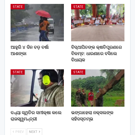
STATE
STATE
ଆହୁରି ୪ ଦିନ ବଡ଼ ବର୍ଷା
ବିସ୍ଥାପିତଙ୍କ କ୍ଷତିପୂରଣରେ
ଆଶଙ୍କା
ବିଳମ୍ବ: ଧାରଣାରେ ବସିଲେ
ବିଧାୟକ
STATE
STATE
ବନ୍ୟା ସ୍ଥିତିର ସମୀକ୍ଷା କଲେ
ଭଙ୍ଗାହେଲା ନକ୍ସଲଙ୍କ
ରାଜସ୍ୱମନ୍ତ୍ରୀ
ସହିଦସ୍ତମ୍ଭ
PREV
NEXT