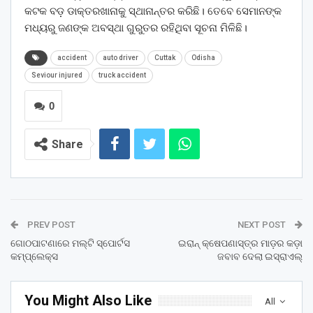
କଟକ ବଡ଼ ଡାକ୍ତରଖାନାକୁ ସ୍ଥାନାନ୍ତର କରିଛି। ତେବେ ସେମାନଙ୍କ
ମଧ୍ୟରୁ ଜଣଙ୍କ ଅବସ୍ଥା ଗୁରୁତର ରହିଥିବା ସୂଚନା ମିଳିଛି।
accident
auto driver
Cuttak
Odisha
Seviour injured
truck accident
0
Share
PREV POST
NEXT POST
ଗୋଠପାଟଣାରେ ମଲ୍ଟି ସ୍ପୋର୍ଟସ
ଇରାନ୍‌ କ୍ଷେପଣାସ୍ତ୍ର ମାଡ଼ର କଡ଼ା
କମ୍ପ୍ଲେକ୍ସ
ଜବାବ ଦେଲା ଇସ୍ରାଏଲ୍‌
You Might Also Like
All