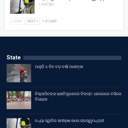
1 week ago
PREV
NEXT
1 of 5,609
State
ଆହୁରି ୪ ଦିନ ବଡ଼ ବର୍ଷା ଆଶଙ୍କା
ବିସ୍ଥାପିତଙ୍କ କ୍ଷତିପୂରଣରେ ବିଳମ୍ବ: ଧାରଣାରେ ବସିଲେ
ବିଧାୟକ
ବନ୍ୟା ସ୍ଥିତିର ସମୀକ୍ଷା କଲେ ରାଜସ୍ୱମନ୍ତ୍ରୀ