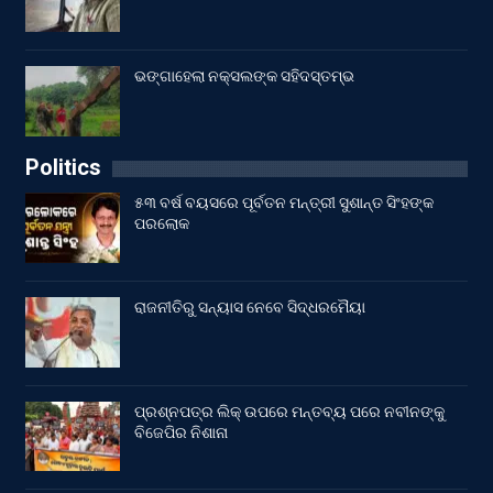
ଭଙ୍ଗାହେଲା ନକ୍ସଲଙ୍କ ସହିଦସ୍ତମ୍ଭ
Politics
୫୩ ବର୍ଷ ବୟସରେ ପୂର୍ବତନ ମନ୍ତ୍ରୀ ସୁଶାନ୍ତ ସିଂହଙ୍କ
ପରଲୋକ
ରାଜନୀତିରୁ ସନ୍ୟାସ ନେବେ ସିଦ୍ଧରମୈୟା
ପ୍ରଶ୍ନପତ୍ର ଲିକ୍ ଉପରେ ମନ୍ତବ୍ୟ ପରେ ନବୀନଙ୍କୁ
ବିଜେପିର ନିଶାନା