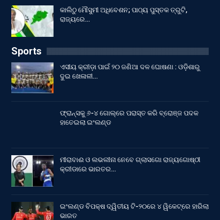
କାଲିଠୁ ମୌସୁମୀ ଅଧିବେଶନ; ପାଠ୍ୟ ପୁସ୍ତକ ତ୍ରୁଟି,
ରାଜ୍ୟରେ…
Sports
ଏସୀୟ କ୍ରୀଡ଼ା ପାଇଁ ୨୦ ଜଣିଆ ଦଳ ଘୋଷଣା : ଓଡ଼ିଶାରୁ
ଦୁଇ ଖେଳାଳୀ…
ଫ୍ରାନ୍ସକୁ ୬-୪ ଗୋଲ୍‌ରେ ପରାସ୍ତ କରି ବ୍ରୋଞ୍ଜ ପଦକ
ହାତେଇଲା ଇଂଲଣ୍ଡ
ମୀରାବାଈ ଓ ଲଭଲୀନା ନେବେ ଗ୍ଲାସଗୋ ରାଜ୍ୟଗୋଷ୍ଠୀ
କ୍ରୀଡାରେ ଭାରତର…
ଇଂଲଣ୍ଡ ବିପକ୍ଷ ଦ୍ୱିତୀୟ ଟି-୨୦ରେ ୪ ୱିକେଟ୍‌ରେ ହାରିଲା
ଭାରତ