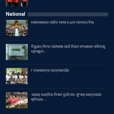
National
ଲୋକସଭାରେ ପାରିତ ହେଲା ବନ୍ଦେ ମାତରମ୍‌ ବିଲ୍‌
ବିଦ୍ୟୁତ୍ ମିଟର ପରୀକ୍ଷା ପାଇଁ ନିୟମ ସଂଶୋଧନ କରିବାକୁ
ପ୍ରସ୍ତୁତ…
୮ ନକ୍ସଲଙ୍କ ଆତ୍ମସମର୍ପଣ
ଏୟାର୍ ଇଣ୍ଡିଆ ବିମାନ ଦୁର୍ଘଟଣା: ଫୁଏଲ୍‌ କଣ୍ଟ୍ରୋଲ୍‌
ସ୍ବିଚ୍‌ରେ …