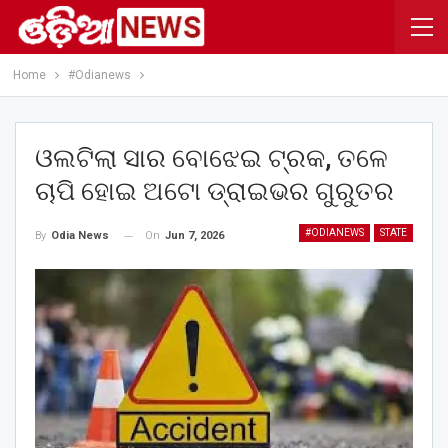
Home
#Odianews
ଓଲଟିଲା ସାର ବୋଝେଇ ଟ୍ରକ, ତଳେ
ଚାପି ହୋଇ ଅଟୋ ଡ୍ରାଇଭର ଗୁରୁତର
#ODIANEWS
STATE
On
Jun 7, 2026
By
Odia News