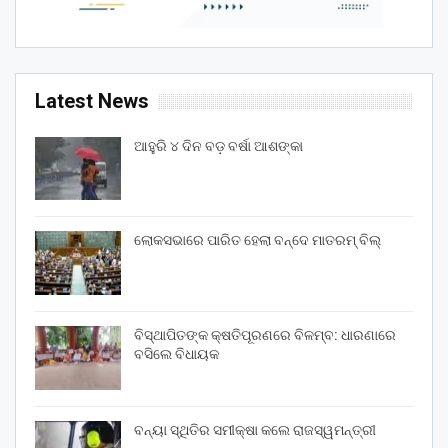
Latest News
ଆହୁରି ୪ ଦିନ ବଡ଼ ବର୍ଷା ଆଶଙ୍କା
ଲୋକସଭାରେ ପାରିତ ହେଲା ବନ୍ଦେ ମାତରମ୍‌ ବିଲ୍‌
ବିସ୍ଥାପିତଙ୍କ କ୍ଷତିପୂରଣରେ ବିଳମ୍ବ: ଧାରଣାରେ
ବସିଲେ ବିଧାୟକ
ବନ୍ୟା ସ୍ଥିତିର ସମୀକ୍ଷା କଲେ ରାଜସ୍ୱମନ୍ତ୍ରୀ