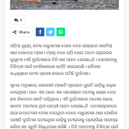
0
Share
ଓଡ଼ିଆ ନ୍ୟୁଜ୍: କଟକ ମଧୁପାଟଣା ପୋଲ ତଳେ ରାସ୍ତାରେ ଓଲଟିଲା
ସାର ବୋଝେଇ ଟ୍ରକ। ଟ୍ରକ୍ ତଳେ ଚାପି ହୋଇ ଅଟୋ ଡ୍ରାଇଭର
ଗୁରୁତର।ଏହି ଦୁର୍ଘଟଣାରେ ତିନି ଜଣ ଆହତ ହୋଇଛନ୍ତି। ସେମାନଙ୍କୁ
ଚିକିତ୍ସା ପାଇଁ ମେଡିକାଲରେ ଭର୍ତ୍ତି କରାଯାଇଛି। ରବିବାର
ସନ୍ଧ୍ୟାରେ କଟକ ପ୍ରେସ ଛକରେ ଘଟିଛି ଦୁର୍ଘଟଣା।
ସୂଚନା ଅନୁସାରେ, ମାଲବାହୀ ଟ୍ରକଟି ପ୍ରଥମେ ଦୁଇଟି ଗାଡ଼ିକୁ ଧକ୍କା
ଦେଇଥିଲା। ଆଉ ଏହା ପରେ ଏକ ପାସେଞ୍ଜର ଅଟୋକୁ ଧକ୍କା ଦେଇ
ଛକ ନିକଟରେ ଓଲଟି ପଡ଼ିଥିଲେ। ଏହି ଦୁର୍ଘଟଣାରେ ଅଟୋର ଚାଳକ
ସମେତ ଅଟୋରେ ଥିବା ଯାତ୍ରୀ ଆହତ ହୋଇଛନ୍ତି ।ଘଟଣାସ୍ଥଳରେ
ଚାପା ଉତ୍ତେଜନା ଦେଖା ଦେଇଥିବା ବେଳେ ମଧୁପାଟଣା ଥାନା ପୋଲିସ
ପହଞ୍ଚି ଦୁର୍ଘଟଣା ଘଟାଇଥିବା ଗାଡ଼ିକୁ ହଟାଇବାକୁ ପ୍ରକ୍ରିୟା ଆରମ୍ଭ
କରିବା ସହ ସ୍ଥିତି ନିୟନ୍ତ୍ରଣ କରିଛି । ତିନି ଆହତଙ୍କୁ ଚିକିତ୍ସା ପାଇଁ