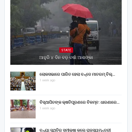
STATE
ଆହୁରି ୪ ଦିନ ବଡ଼ ବର୍ଷା ଆଶଙ୍କା
ଲୋକସଭାରେ ପାରିତ ହେଲା ବନ୍ଦେ ମାତରମ୍‌ ବିଲ୍‌…
1 week ago
ବିସ୍ଥାପିତଙ୍କ କ୍ଷତିପୂରଣରେ ବିଳମ୍ବ: ଧାରଣାରେ…
1 week ago
ବନ୍ୟା ସ୍ଥିତିର ସମୀକ୍ଷା କଲେ ରାଜସ୍ୱମନ୍ତ୍ରୀ