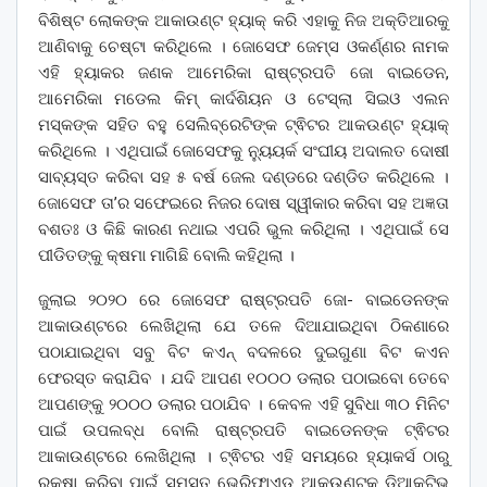
ବିଶିଷ୍ଟ ଲୋକଙ୍କ ଆକାଉଣ୍ଟ ହ୍ୟାକ୍‌ କରି ଏହାକୁ ନିଜ ଅକ୍ତିଆରକୁ
ଆଣିବାକୁ ଚେଷ୍ଟା କରିଥିଲେ । ଜୋସେଫ ଜେମ୍ସ ଓକର୍ଣ୍ଣର ନାମକ
ଏହି ହ୍ୟାକର ଜଣକ ଆମେରିକା ରାଷ୍ଟ୍ରପତି ଜୋ ବାଇଡେନ,
ଆମେରିକା ମଡେଲ କିମ୍‌ କାର୍ଦଶିୟନ ଓ ଟେସ୍ଲା ସିଇଓ ଏଲନ
ମସ୍କଙ୍କ ସହିତ ବହୁ ସେଲିବ୍ରେଟିଙ୍କ ଟ୍ଵିଟର ଆକଉଣ୍ଟ ହ୍ୟାକ୍‌
କରିଥିଲେ । ଏଥିପାଇଁ ଜୋସେଫକୁ ନ୍ୟୁୟର୍କ ସଂଘୀୟ ଅଦାଲତ ଦୋଷୀ
ସାବ୍ୟସ୍ତ କରିବା ସହ ୫ ବର୍ଷ ଜେଲ ଦଣ୍ଡରେ ଦଣ୍ଡିତ କରିଥିଲେ ।
ଜୋସେଫ ତା’ର ସଫେଇରେ ନିଜର ଦୋଷ ସ୍ୱୀକାର କରିବା ସହ ଅଜ୍ଞତା
ବଶତଃ ଓ କିଛି କାରଣ ନଥାଇ ଏପରି ଭୁଲ କରିଥିଲା । ଏଥିପାଇଁ ସେ
ପୀଡିତଙ୍କୁ କ୍ଷମା ମାଗିଛି ବୋଲି କହିଥିଲା ।
ଜୁଲାଇ ୨୦୨୦ ରେ ଜୋସେଫ ରାଷ୍ଟ୍ରପତି ଜୋ- ବାଇଡେନଙ୍କ
ଆକାଉଣ୍ଟରେ ଲେଖିଥିଲା ଯେ ତଳେ ଦିଆଯାଇଥିବା ଠିକଣାରେ
ପଠାଯାଇଥିବା ସବୁ ବିଟ କଏନ୍‌ ବଦଳରେ ଦୁଇଗୁଣା ବିଟ କଏନ
ଫେରସ୍ତ କରାଯିବ । ଯଦି ଆପଣ ୧୦୦୦ ଡଲାର ପଠାଇବୋ ତେବେ
ଆପଣଙ୍କୁ ୨୦୦୦ ଡଲାର ପଠାଯିବ । କେବଳ ଏହି ସୁବିଧା ୩୦ ମିନିଟ
ପାଇଁ ଉପଲବ୍ଧ ବୋଲି ରାଷ୍ଟ୍ରପତି ବାଇଡେନଙ୍କ ଟ୍ଵିଟର
ଆକାଉଣ୍ଟରେ ଲେଖିଥିଲା । ଟ୍ଵିଟର ଏହି ସମୟରେ ହ୍ୟାକର୍ସ ଠାରୁ
ରକ୍ଷା କରିବା ପାଇଁ ସମସ୍ତ ଭେରିଫାଏଡ ଆକଉଣ୍ଟକୁ ଡିଆକ୍ଟିଭ