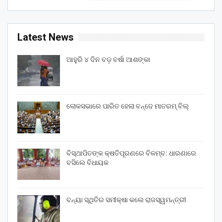
Latest News
ଆହୁରି ୪ ଦିନ ବଡ଼ ବର୍ଷା ଆଶଙ୍କା
ଲୋକସଭାରେ ପାରିତ ହେଲା ବନ୍ଦେ ମାତରମ୍‌ ବିଲ୍‌
ବିସ୍ଥାପିତଙ୍କ କ୍ଷତିପୂରଣରେ ବିଳମ୍ବ: ଧାରଣାରେ
ବସିଲେ ବିଧାୟକ
ବନ୍ୟା ସ୍ଥିତିର ସମୀକ୍ଷା କଲେ ରାଜସ୍ୱମନ୍ତ୍ରୀ