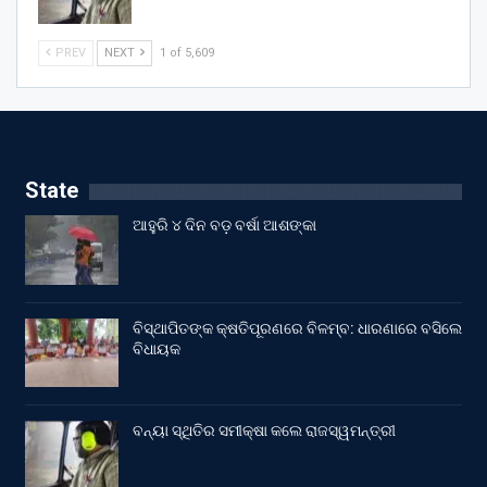
PREV
NEXT
1 of 5,609
State
ଆହୁରି ୪ ଦିନ ବଡ଼ ବର୍ଷା ଆଶଙ୍କା
ବିସ୍ଥାପିତଙ୍କ କ୍ଷତିପୂରଣରେ ବିଳମ୍ବ: ଧାରଣାରେ ବସିଲେ
ବିଧାୟକ
ବନ୍ୟା ସ୍ଥିତିର ସମୀକ୍ଷା କଲେ ରାଜସ୍ୱମନ୍ତ୍ରୀ