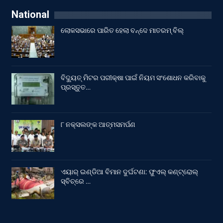
National
ଲୋକସଭାରେ ପାରିତ ହେଲା ବନ୍ଦେ ମାତରମ୍‌ ବିଲ୍‌
ବିଦ୍ୟୁତ୍ ମିଟର ପରୀକ୍ଷା ପାଇଁ ନିୟମ ସଂଶୋଧନ କରିବାକୁ
ପ୍ରସ୍ତୁତ…
୮ ନକ୍ସଲଙ୍କ ଆତ୍ମସମର୍ପଣ
ଏୟାର୍ ଇଣ୍ଡିଆ ବିମାନ ଦୁର୍ଘଟଣା: ଫୁଏଲ୍‌ କଣ୍ଟ୍ରୋଲ୍‌
ସ୍ବିଚ୍‌ରେ …