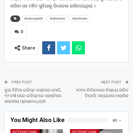
କରିବା ସହ ଟ୍ଵିଟ ସୁବିଧାକୁ ଡିସେବଲ କରିଦେଇଥିଲା ।
#newsupdate
#odianews
latestnews
0
Share
PREV POST
NEXT POST
ଦୁଇ ଦିନିଆ ଇଜିପ୍ଟ ଗସ୍ତରେ ମୋଦି,
୨୦୨୪ ନିର୍ବାଚନରେ ନିଶ୍ଚୟ ହାରିବ
୨୬ ବର୍ଷ ପରେ ଇଜିପ୍ଟରେ ପହଞ୍ଚିଲେ
ବିଜେପି: ସତ୍ୟପାଲ ମଲ୍ଲିକ
ଭାରତୀୟ ପ୍ରଧାନମନ୍ତ୍ରୀ
You Might Also Like
All
INTERNATIONAL
INTERNATIONAL