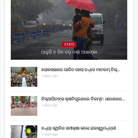
STATE
ଆହୁରି ୪ ଦିନ ବଡ଼ ବର୍ଷା ଆଶଙ୍କା
ଲୋକସଭାରେ ପାରିତ ହେଲା ବନ୍ଦେ ମାତରମ୍‌ ବିଲ୍‌…
7 days ago
ବିସ୍ଥାପିତଙ୍କ କ୍ଷତିପୂରଣରେ ବିଳମ୍ବ: ଧାରଣାରେ…
7 days ago
ବନ୍ୟା ସ୍ଥିତିର ସମୀକ୍ଷା କଲେ ରାଜସ୍ୱମନ୍ତ୍ରୀ
1 week ago