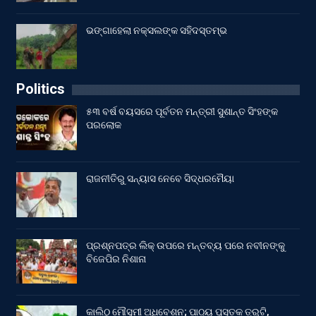
ଭଙ୍ଗାହେଲା ନକ୍ସଲଙ୍କ ସହିଦସ୍ତମ୍ଭ
Politics
୫୩ ବର୍ଷ ବୟସରେ ପୂର୍ବତନ ମନ୍ତ୍ରୀ ସୁଶାନ୍ତ ସିଂହଙ୍କ
ପରଲୋକ
ରାଜନୀତିରୁ ସନ୍ୟାସ ନେବେ ସିଦ୍ଧରମୈୟା
ପ୍ରଶ୍ନପତ୍ର ଲିକ୍ ଉପରେ ମନ୍ତବ୍ୟ ପରେ ନବୀନଙ୍କୁ
ବିଜେପିର ନିଶାନା
କାଲିଠୁ ମୌସୁମୀ ଅଧିବେଶନ; ପାଠ୍ୟ ପୁସ୍ତକ ତ୍ରୁଟି,