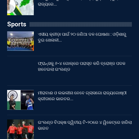
ରାଜ୍ୟରେ…
Sports
ଏସୀୟ କ୍ରୀଡ଼ା ପାଇଁ ୨୦ ଜଣିଆ ଦଳ ଘୋଷଣା : ଓଡ଼ିଶାରୁ
ଦୁଇ ଖେଳାଳୀ…
ଫ୍ରାନ୍ସକୁ ୬-୪ ଗୋଲ୍‌ରେ ପରାସ୍ତ କରି ବ୍ରୋଞ୍ଜ ପଦକ
ହାତେଇଲା ଇଂଲଣ୍ଡ
ମୀରାବାଈ ଓ ଲଭଲୀନା ନେବେ ଗ୍ଲାସଗୋ ରାଜ୍ୟଗୋଷ୍ଠୀ
କ୍ରୀଡାରେ ଭାରତର…
ଇଂଲଣ୍ଡ ବିପକ୍ଷ ଦ୍ୱିତୀୟ ଟି-୨୦ରେ ୪ ୱିକେଟ୍‌ରେ ହାରିଲା
ଭାରତ