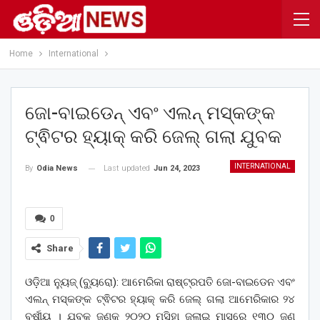
Home
International
ଜୋ-ବାଇଡେନ୍‌ ଏବଂ ଏଲନ୍‌ ମସ୍କଙ୍କ
ଟ୍ଵିଟର ହ୍ୟାକ୍‌ କରି ଜେଲ୍‌ ଗଲା ଯୁବକ
INTERNATIONAL
Last updated
Jun 24, 2023
By
Odia News
0
Share
ଓଡ଼ିଆ ନ୍ୟୁଜ୍ (ବ୍ୟୁରୋ): ଆମେରିକା ରାଷ୍ଟ୍ରପତି ଜୋ-ବାଇଡେନ ଏବଂ
ଏଲନ୍‌ ମସ୍କଙ୍କ ଟ୍ଵିଟର ହ୍ୟାକ୍‌ କରି ଜେଲ୍‌ ଗଲା ଆମେରିକାର ୨୪
ବର୍ଷୀୟ । ଯୁବକ ଜଣକ ୨୦୨୦ ମସିହା ଜୁଲାଇ ମାସରେ ୧୩୦ ଜଣ