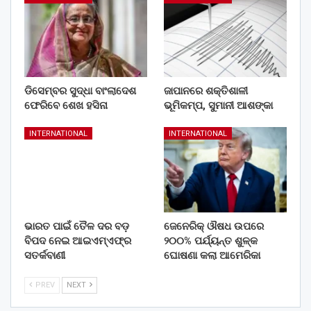
ଡିସେମ୍ବର ସୁଦ୍ଧା ବାଂଲାଦେଶ
ଜାପାନରେ ଶକ୍ତିଶାଳୀ
ଫେରିବେ ଶେଖ ହସିନା
ଭୂମିକମ୍ପ, ସୁମାନୀ ଆଶଙ୍କା
INTERNATIONAL
INTERNATIONAL
ଭାରତ ପାଇଁ ତୈଳ ଦର ବଡ଼
ଜେନେରିକ୍ ଔଷଧ ଉପରେ
ବିପଦ ନେଇ ଆଇଏମ୍‌ଏଫ୍‌ର
୨୦୦% ପର୍ଯ୍ୟନ୍ତ ଶୁଳ୍କ
ସତର୍କବାଣୀ
ଘୋଷଣା କଲା ଆମେରିକା
PREV
NEXT