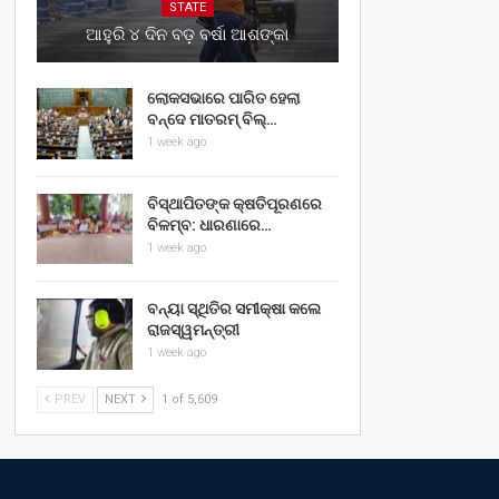
STATE
ଆହୁରି ୪ ଦିନ ବଡ଼ ବର୍ଷା ଆଶଙ୍କା
ଲୋକସଭାରେ ପାରିତ ହେଲା
ବନ୍ଦେ ମାତରମ୍‌ ବିଲ୍‌…
1 week ago
ବିସ୍ଥାପିତଙ୍କ କ୍ଷତିପୂରଣରେ
ବିଳମ୍ବ: ଧାରଣାରେ…
1 week ago
ବନ୍ୟା ସ୍ଥିତିର ସମୀକ୍ଷା କଲେ
ରାଜସ୍ୱମନ୍ତ୍ରୀ
1 week ago
PREV
NEXT
1 of 5,609