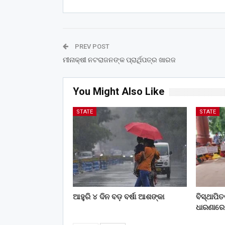
PREV POST
ମୀନାକ୍ଷୀ ନଟରାଜନଙ୍କ ପ୍ରାର୍ଥିପତ୍ର ଖାରଜ
You Might Also Like
STATE
STATE
ଆହୁରି ୪ ଦିନ ବଡ଼ ବର୍ଷା ଆଶଙ୍କା
ବିସ୍ଥାପି
ଧାରଣାରେ