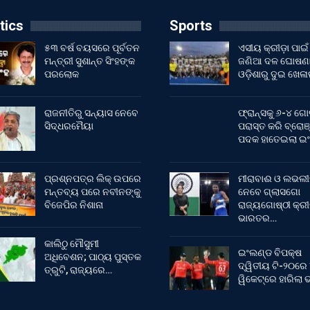
tics
Sports
୫୩ ବର୍ଷ ବୟସରେ ପୂର୍ବତନ
ଏସୀୟ କ୍ରୀଡ଼ା ପାଇଁ
ମନ୍ତ୍ରୀ ସୁଶାନ୍ତ ସିଂହଙ୍କ
ଜଣିଆ ଦଳ ଘୋଷଣା
ପରଲୋକ
ଓଡ଼ିଶାରୁ ଦୁଇ ଖେଳ
ରାଜନୀତିରୁ ସନ୍ୟାସ ନେବେ
ଫ୍ରାନ୍ସକୁ ୬-୪ ଗୋ
ସିଦ୍ଧରମୈୟା
ପରାସ୍ତ କରି ବ୍ରୋଞ
ପଦକ ହାତେଇଲା ଇ
ପ୍ରଶ୍ନପତ୍ର ଲିକ୍ ଉପରେ
ମୀରାବାଈ ଓ ଲଭଲୀ
ମନ୍ତବ୍ୟ ପରେ ନବୀନଙ୍କୁ
ନେବେ ଗ୍ଲାସଗୋ
ବିଜେପିର ନିଶାନା
ରାଜ୍ୟଗୋଷ୍ଠୀ କ୍ର
ଭାରତର…
କାଲିଠୁ ମୌସୁମୀ
ଇଂଲଣ୍ଡ ବିପକ୍ଷ
ଅଧିବେଶନ; ପାଠ୍ୟ ପୁସ୍ତକ
ଦ୍ୱିତୀୟ ଟି-୨୦ରେ
ତ୍ରୁଟି, ରାଜ୍ୟରେ…
ୱିକେଟ୍‌ରେ ହାରିଲା