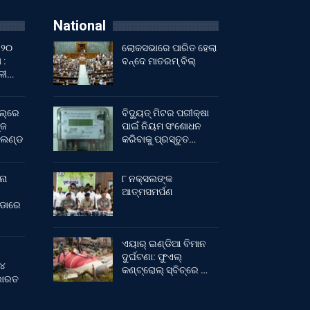
National
 ୨୦
ଲୋକସଭାରେ ପାରିତ ହେଲା
 :
ବନ୍ଦେ ମାତରମ୍‌ ବିଲ୍‌
ାଳୀ…
ଲ୍‌ରେ
ବିଦ୍ୟୁତ୍ ମିଟର ପରୀକ୍ଷା
୍ଜ
ପାଇଁ ନିୟମ ସଂଶୋଧନ
ଂଲଣ୍ଡ
କରିବାକୁ ପ୍ରସ୍ତୁତ…
ନା
୮ ନକ୍ସଲଙ୍କ
ଆତ୍ମସମର୍ପଣ
ୀଡାରେ
ଏୟାର୍ ଇଣ୍ଡିଆ ବିମାନ
ଦୁର୍ଘଟଣା: ଫୁଏଲ୍‌
 ୪
କଣ୍ଟ୍ରୋଲ୍‌ ସ୍ବିଚ୍‌ରେ …
 ଭାରତ