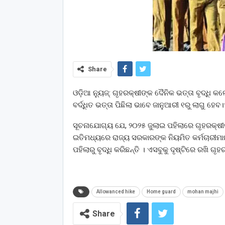
Share
ଓଡ଼ିଆ ନ୍ୟୁଜ୍: ଗୃହରକ୍ଷୀଙ୍କ ଦୈନିକ ଭତ୍ତା ବୃଦ୍ଧି କ
ବର୍ଦ୍ଧିତ ଭତ୍ତା ପିଛିଲା ଭାବେ ଜାନୁଆରୀ ୧ରୁ ଲାଗୁ ହେବ
ସୂଚନାଯୋଗ୍ୟ ଯେ, ୨୦୨୫ ଜୁଲାଇ ପହିଲାରେ ଗୃହରକ୍ଷୀଙ୍
ଇତିମଧ୍ୟରେ ରାଜ୍ୟ ସରକାରଙ୍କ ନିୟମିତ କର୍ମଚାରୀମାନ
ପହିଲାରୁ ବୃଦ୍ଧି କରିଛନ୍ତି । ଏସବୁକୁ ଦୃଷ୍ଟିରେ ରଖି ଗୃ
Allowanced hike
Home guard
mohan majhi
Share