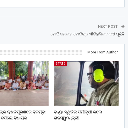
NEXT POST
ମୋଦି ସରକାର ମୋଦିଙ୍କ ଐତିହାସିକ ୧୨ବର୍ଷ ପୂର୍ତ୍ତି
More From Author
STATE
ତଙ୍କ କ୍ଷତିପୂରଣରେ ବିଳମ୍ବ:
ବନ୍ୟା ସ୍ଥିତିର ସମୀକ୍ଷା କଲେ
 ବସିଲେ ବିଧାୟକ
ରାଜସ୍ୱମନ୍ତ୍ରୀ