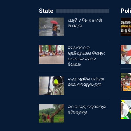
State
Poli
ଆହୁରି ୪ ଦିନ ବଡ଼ ବର୍ଷା
ଆଶଙ୍କା
ବିସ୍ଥାପିତଙ୍କ
କ୍ଷତିପୂରଣରେ ବିଳମ୍ବ:
ଧାରଣାରେ ବସିଲେ
ବିଧାୟକ
ବନ୍ୟା ସ୍ଥିତିର ସମୀକ୍ଷା
କଲେ ରାଜସ୍ୱମନ୍ତ୍ରୀ
ଭଙ୍ଗାହେଲା ନକ୍ସଲଙ୍କ
ସହିଦସ୍ତମ୍ଭ