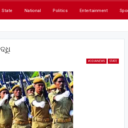
State
National
Politics
Entertainment
Spo
ଦ୍ଧି
#ODIANEWS
STATE