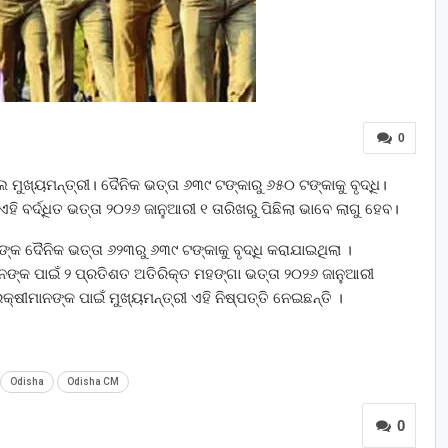
0
ଲେ ମୁଖ୍ୟମନ୍ତ୍ରୀ। ଦୈନିକ ଭତ୍ତା ୬୩୯ ଟଙ୍କାରୁ ୬୫୦ ଟଙ୍କାକୁ ବୃଦ୍ଧି।
।ଏହି ବର୍ଦ୍ଧିତ ଭତ୍ତା ୨୦୨୬ ଜାନୁଆରୀ ୧ ତାରିଖରୁ ପିଛିଲା ଭାବେ ଲାଗୁ ହେବ।
କ ଦୈନିକ ଭତ୍ତା ୬୨୩ରୁ ୬୩୯ ଟଙ୍କାକୁ ବୃଦ୍ଧି କରାଯାଇଥିଲା ।
ଙ୍କ ପାଇଁ ୨ ପ୍ରତିଶତ ଅତିରିକ୍ତ ମହଙ୍ଗା ଭତ୍ତା ୨୦୨୬ ଜାନୁଆରୀ
ହରକ୍ଷୀମାନଙ୍କ ପାଇଁ ମୁଖ୍ୟମନ୍ତ୍ରୀ ଏହି ନିଷ୍ପତ୍ତି ନେଇଛନ୍ତି ।
Odisha
Odisha CM
0