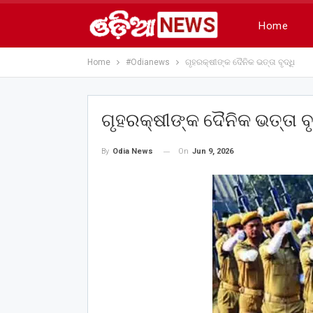
Home
Home
#Odianews
ଗୃହରକ୍ଷୀଙ୍କ ଦୈନିକ ଭତ୍ତା ବୃଦ୍ଧି
ଗୃହରକ୍ଷୀଙ୍କ ଦୈନିକ ଭତ୍ତା ବୃ
On
Jun 9, 2026
By
Odia News