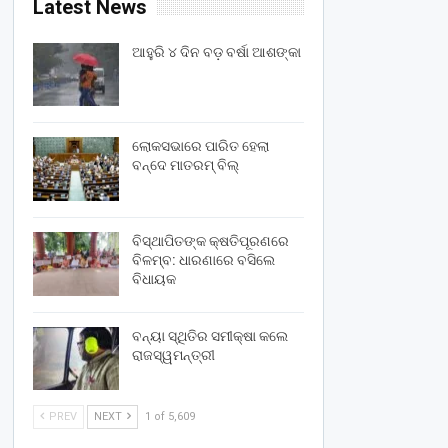
Latest News
ଆହୁରି ୪ ଦିନ ବଡ଼ ବର୍ଷା ଆଶଙ୍କା
ଲୋକସଭାରେ ପାରିତ ହେଲା
ବନ୍ଦେ ମାତରମ୍‌ ବିଲ୍‌
ବିସ୍ଥାପିତଙ୍କ କ୍ଷତିପୂରଣରେ
ବିଳମ୍ବ: ଧାରଣାରେ ବସିଲେ
ବିଧାୟକ
ବନ୍ୟା ସ୍ଥିତିର ସମୀକ୍ଷା କଲେ
ରାଜସ୍ୱମନ୍ତ୍ରୀ
PREV
NEXT
1 of 5,609