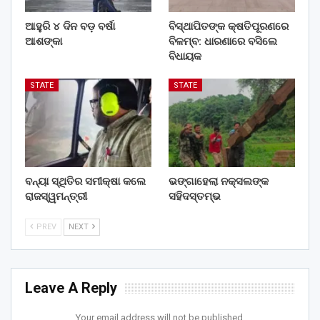
ଆହୁରି ୪ ଦିନ ବଡ଼ ବର୍ଷା
ବିସ୍ଥାପିତଙ୍କ କ୍ଷତିପୂରଣରେ
ଆଶଙ୍କା
ବିଳମ୍ବ: ଧାରଣାରେ ବସିଲେ
ବିଧାୟକ
STATE
STATE
ବନ୍ୟା ସ୍ଥିତିର ସମୀକ୍ଷା କଲେ
ଭଙ୍ଗାହେଲା ନକ୍ସଲଙ୍କ
ରାଜସ୍ୱମନ୍ତ୍ରୀ
ସହିଦସ୍ତମ୍ଭ
PREV
NEXT
Leave A Reply
Your email address will not be published.