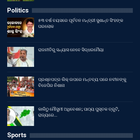
Politics
୫୩ ବର୍ଷ ବୟସରେ ପୂର୍ବତନ ମନ୍ତ୍ରୀ ସୁଶାନ୍ତ ସିଂହଙ୍କ
ପରଲୋକ
ରାଜନୀତିରୁ ସନ୍ୟାସ ନେବେ ସିଦ୍ଧରମୈୟା
ପ୍ରଶ୍ନପତ୍ର ଲିକ୍ ଉପରେ ମନ୍ତବ୍ୟ ପରେ ନବୀନଙ୍କୁ
ବିଜେପିର ନିଶାନା
କାଲିଠୁ ମୌସୁମୀ ଅଧିବେଶନ; ପାଠ୍ୟ ପୁସ୍ତକ ତ୍ରୁଟି,
ରାଜ୍ୟରେ…
Sports