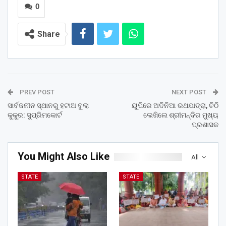
0
Share
PREV POST
NEXT POST
ସାର୍ବଜନୀନ ସ୍ଥାନରୁ ହଟାଅ ବୁଲା
ୟୁପିରେ ଅଦିନିଆ ରଥଯାତ୍ରା, ଚିଠି
କୁକୁର: ସୁପ୍ରିମକୋର୍ଟ
ଲେଖିଲେ ଶ୍ରୀମନ୍ଦିର ମୁଖ୍ୟ
ପ୍ରଶାସକ
You Might Also Like
All
STATE
STATE