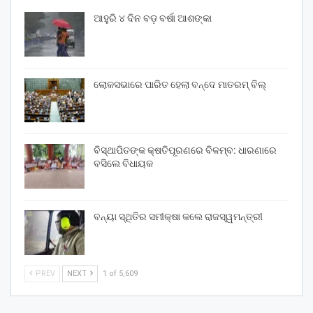
ଆହୁରି ୪ ଦିନ ବଡ଼ ବର୍ଷା ଆଶଙ୍କା
ଲୋକସଭାରେ ପାରିତ ହେଲା ବନ୍ଦେ ମାତରମ୍‌ ବିଲ୍‌
ବିସ୍ଥାପିତଙ୍କ କ୍ଷତିପୂରଣରେ ବିଳମ୍ବ: ଧାରଣାରେ
ବସିଲେ ବିଧାୟକ
ବନ୍ୟା ସ୍ଥିତିର ସମୀକ୍ଷା କଲେ ରାଜସ୍ୱମନ୍ତ୍ରୀ
PREV
NEXT
1 of 5,609