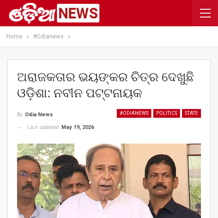
Home
#Odianews
ଅରାଜକତାର ଭୟଙ୍କର ଚିତ୍ର ଦେଖୁଛି
ଓଡ଼ିଶା: ନବୀନ ପଟ୍ଟନାୟକ
#ODIANEWS
POLITICS
STATE
By
Odia News
Last updated
May 19, 2026