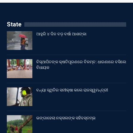
State
ଆହୁରି ୪ ଦିନ ବଡ଼ ବର୍ଷା ଆଶଙ୍କା
ବିସ୍ଥାପିତଙ୍କ କ୍ଷତିପୂରଣରେ ବିଳମ୍ବ: ଧାରଣାରେ ବସିଲେ
ବିଧାୟକ
ବନ୍ୟା ସ୍ଥିତିର ସମୀକ୍ଷା କଲେ ରାଜସ୍ୱମନ୍ତ୍ରୀ
ଭଙ୍ଗାହେଲା ନକ୍ସଲଙ୍କ ସହିଦସ୍ତମ୍ଭ