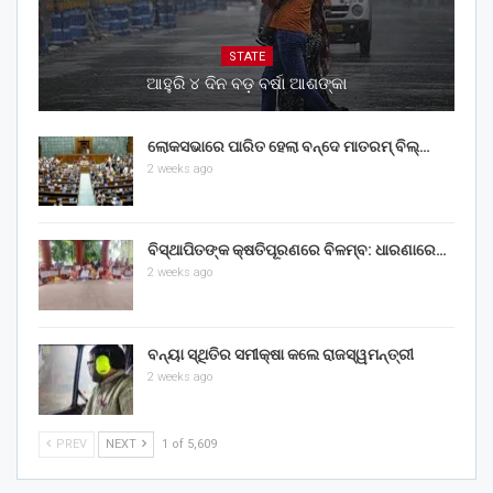
STATE
ଆହୁରି ୪ ଦିନ ବଡ଼ ବର୍ଷା ଆଶଙ୍କା
ଲୋକସଭାରେ ପାରିତ ହେଲା ବନ୍ଦେ ମାତରମ୍‌ ବିଲ୍‌…
2 weeks ago
ବିସ୍ଥାପିତଙ୍କ କ୍ଷତିପୂରଣରେ ବିଳମ୍ବ: ଧାରଣାରେ…
2 weeks ago
ବନ୍ୟା ସ୍ଥିତିର ସମୀକ୍ଷା କଲେ ରାଜସ୍ୱମନ୍ତ୍ରୀ
2 weeks ago
PREV
NEXT
1 of 5,609