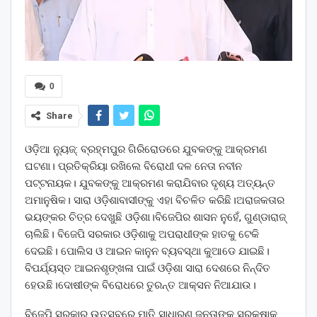
0
Share
ଓଡ଼ିଆ ନ୍ୟୁଜ୍: ବ୍ରହ୍ମପୁର ଗିରିରୋଡରେ ଯୁବକଙ୍କୁ ଆକ୍ରମଣ
ଘଟଣା। ପ୍ରତିକ୍ରିୟା ରଖିଲେ ବିରୋଧୀ ଦଳ ନେତା ନବୀନ
ପଟ୍ଟନାୟକ। ଯୁବକଙ୍କୁ ଆକ୍ରମଣ କରାଯିବାର ଦୃଶ୍ୟ ଅତ୍ୟନ୍ତ
ଅମାନୁଷିକ। ସାରା ଓଡ଼ିଶାବାସୀଙ୍କୁ ଏହା ବିଚଳିତ କରିଛି।ଅରାଜକତାର
ଭୟଙ୍କର ଚିତ୍ର ଦେଖୁଛି ଓଡ଼ିଶା।ବିଜେପିର ଶାସନ ନୁହେଁ, ଗୁଣ୍ଡାରାଜ୍
ଚାଲିଛି। ବିଜେପି ସରକାର ଓଡ଼ିଶାକୁ ଅପରାଧୀଙ୍କ ହାତକୁ ଟେକି
ଦେଇଛି। ପୋଲିସ ଓ ଆଇନ କାନୁନ ବ୍ୟବସ୍ଥା କୁଆଡେ ଯାଇଛି।
ବିପର୍ଯ୍ୟସ୍ତ ଆଇନଶୃଙ୍ଖଳା ପାଇଁ ଓଡ଼ିଶା ସାରା ଦେଶରେ ନିନ୍ଦିତ
ହେଉଛି।ଦୋଷୀଙ୍କ ବିରୋଧରେ ତୁରନ୍ତ ଆକ୍ସନ ନିଆଯାଉ।
ବିଜେପି ସରକାର ଉତ୍ସବରେ ମାତି ସାଧାରଣ ଜନତାଙ୍କ ସୁରକ୍ଷାକୁ