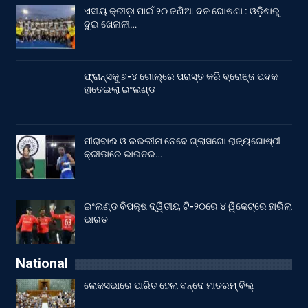
ଏସୀୟ କ୍ରୀଡ଼ା ପାଇଁ ୨୦ ଜଣିଆ ଦଳ ଘୋଷଣା : ଓଡ଼ିଶାରୁ
ଦୁଇ ଖେଳାଳୀ…
ଫ୍ରାନ୍ସକୁ ୬-୪ ଗୋଲ୍‌ରେ ପରାସ୍ତ କରି ବ୍ରୋଞ୍ଜ ପଦକ
ହାତେଇଲା ଇଂଲଣ୍ଡ
ମୀରାବାଈ ଓ ଲଭଲୀନା ନେବେ ଗ୍ଲାସଗୋ ରାଜ୍ୟଗୋଷ୍ଠୀ
କ୍ରୀଡାରେ ଭାରତର…
ଇଂଲଣ୍ଡ ବିପକ୍ଷ ଦ୍ୱିତୀୟ ଟି-୨୦ରେ ୪ ୱିକେଟ୍‌ରେ ହାରିଲା
ଭାରତ
National
ଲୋକସଭାରେ ପାରିତ ହେଲା ବନ୍ଦେ ମାତରମ୍‌ ବିଲ୍‌