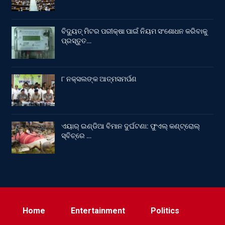
ବିଦ୍ୟୁତ୍ ମିଟର ପରୀକ୍ଷା ପାଇଁ ନିୟମ ସଂଶୋଧନ କରିବାକୁ
ପ୍ରସ୍ତୁତ…
୮ ନକ୍ସଲଙ୍କ ଆତ୍ମସମର୍ପଣ
ଏୟାର୍ ଇଣ୍ଡିଆ ବିମାନ ଦୁର୍ଘଟଣା: ଫୁଏଲ୍‌ କଣ୍ଟ୍ରୋଲ୍‌
ସ୍ବିଚ୍‌ରେ …
Home
Entertainment
Politics