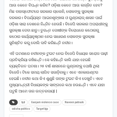
ଆଉ କେତେ ବିପନ୍ନ କରିବ? ଓଡ଼ିଶା କେତେ ଆଉ ଲଜ୍ଜିତ ହେବ?
ମିଛ ବାହାସ୍ଫୋଟରେ ସରକାର ଚାଲେନି, ଲୋକଙ୍କୁ ସୁରକ୍ଷା
ଦରକାର। ବିପର୍ଯ୍ୟସ୍ତ ଆଇନଶୃଙ୍ଖଳା ଓ ଗୁଣ୍ଡାରାଜ୍ ଶାସନ ପାଇଁ
ଓଡ଼ିଶା ସାରା ଦେଶରେ ନିନ୍ଦିତ ହେଉଛି। ବିଜେପି ସରକାର ଅପରାଧୀଙ୍କୁ
ସୁରକ୍ଷା ଦେବା ଛାଡୁ। ତୁରନ୍ତ ଦୋଷୀଙ୍କ ବିରୋଧରେ କଠୋରରୁ
କଠୋର କାର୍ଯ୍ୟାନୁଷ୍ଠାନ ନେଇ ସାଧାରଣ ଲୋକଙ୍କ ସୁରକ୍ଷା
ସୁନିଶ୍ଚିତ କରୁ ବୋଲି ଦାବି କରିଛନ୍ତି ନବୀନ।
ଏହି ଘଟଣାରେ ନବୀନଙ୍କ ଟୁଇଟ ନେଇ ବିଜେପି ବିଧାୟକ ସରୋଜ ପାଢ଼ୀ
ପ୍ରତିକ୍ରିୟା ରଖିଛନ୍ତି। ସେ କହିଛନ୍ତି କାଲି ଯାହା ହେଇଛି
ବ୍ୟକ୍ତିଗତ ଘଟଣା। ୨୫ ବର୍ଷ ଶାସନରେ ଗୁଣ୍ଡାଙ୍କୁ ପୋଷି ଥିଲା
ବିଜେଡି। ଟିକେ ସମୟ ଲାଗିବ ସଜାଡ଼ିବାକୁ। ଏବେ ଏନକାଉଣ୍ଟର
ହେଇଛି। ନବୀନ କଥା କିଏ ଶୁଣୁଛି ତାଙ୍କ ଟୁଇଟ କିଏ ଦେଖୁଚି। ଏବେ
ମୁଖ୍ୟମନ୍ତ୍ରୀ ବିଧାୟକଙ୍କ ସାଙ୍ଗରେ କଥା ହଉଛନ୍ତି। ଏବେ ଯାହା
ଘଟୁଛି ଆମେ ତାର ଉତ୍ତରଦାୟୀ |
bjd
Ganjam violence case
Naveen patnaik
odisha politics
Target bjp