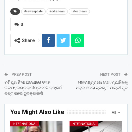
#newsupdate
#odianews
latestnews
0
Share
PREV POST
NEXT POST
ମଣିପୁର ହିଂସା ଘଟଣାରେ ୧୩୫
ମହାରାଷ୍ଟ୍ରରେ ଟାଟା ମ୍ୟାଜିକ୍‌କୁ
ଗିରଫ, ଉଗ୍ରବାଦୀଙ୍କ ୧୨ଟି ବଙ୍କର୍ସ
ଧକ୍କା ଦେଲା ଟ୍ରକ୍‌, ୮ ଯାତ୍ରୀ ମୃତ
ନଷ୍ଟ କଲେ ସୁରକ୍ଷାକର୍ମୀ
You Might Also Like
All
INTERNATIONAL
INTERNATIONAL