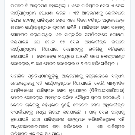
ଉପରେ ବି ଆକ୍ରମଣ ହୋଇଥିଲା । ଏବେ ପାକିସ୍ତାନ ସେନା ଏ ନେଇ
କାର୍ଯ୍ୟାନୁଷ୍ଠାନ ଘୋଷଣା କରିଛି । ଏହି ଆକ୍ରମଣକୁ ରୋକିବାରେ
ବିଫଳ ହେବାରୁ ପାକିସ୍ତାନ ସେନା ଏବେ ନିଜର ବରିଷ୍ଠ ଅଧିକାରୀଙ୍କ
ଉପରେ କାର୍ଯ୍ୟାନୁଷ୍ଠାନ ଗ୍ରହଣ କରିଛି । ପାକିସ୍ତାନ ସେନା ପକ୍ଷରୁ
ସୋମବାର କରାଯାଇଥିବା ଏକ ସାମ୍ବାଦିକ ସମ୍ମିଳନୀରେ ଘୋଷଣା
କରାଯାଇଛି ଯେ ମୋଟ ୧୫ ସେନା ଅଧକାରୀଙ୍କ ଉପରେ
କାର୍ଯ୍ୟାନୁଷ୍ଠାନ ନିଆଯାଇ ସେମାନଙ୍କୁ ଚାକିରିରୁ ବହିଷ୍କାର
କରାଯାଇଛି । ସେମାନଙ୍କ ମଧ୍ୟରେ ଅଛନ୍ତି ଜଣେ ଲେଫ୍ଟନାଣ୍ଟ
ଜେନେରାଲ, ୩ ଜଣ ମେଜର ଜେନେରାଲ ଓ ୭ ଜଣ ବ୍ରିଗେଡିୟର ।
ସାମରିକ ପ୍ରତିଷ୍ଠାନଗୁଡ଼ିକୁ ଆକ୍ରମଣରୁ ବଞ୍ଚାଇବାରେ ସକ୍ଷମ
ହୋଇନଥିବାରୁ ଏହି କାର୍ଯ୍ୟାନୁଷ୍ଠାନ ନିଆଯାଇଛି ବୋଲି ସାମ୍ବାଦିକ
ସମ୍ମିଳନୀରେ ପାକିସ୍ତାନ ସେନା ମୁଖପାତ୍ର (ଡିଜିଆଇଏସପିଆର)
ମେଜର ଜେନେରାଲ ଅହମ୍ମଦ ଶରିଫ ଚୌଧୁରୀ ସୂଚନା ଦେଇଛନ୍ତି ।
କେବଳ ଚାକିରିରୁ ବହିଷ୍କାର ନୁହେଁ, କେତେକ ସେନା ଅଧିକାରୀଙ୍କ
ସଂପର୍କୀୟଙ୍କୁ ମଧ୍ୟ ଗିରଫ କରାଯାଇଛି । ପାକ୍ ସେନା ପକ୍ଷରୁ
କୁହାଯାଇଛି ଯାହା ପାକିସ୍ତାନର ଶତ୍ରୁମାନ କରିପାରିନଥିଲେ ଏହି
ଆନ୍ଦୋଳନକାରୀମାନେ ତାହା କରିଦେଲେ । ଏହା ପାକିସ୍ତାନ
ଇତିହାସର ଏକ କଳା ଅଧ୍ୟାୟ।