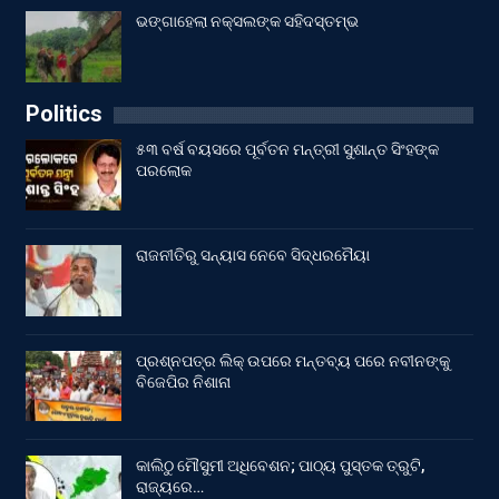
ଭଙ୍ଗାହେଲା ନକ୍ସଲଙ୍କ ସହିଦସ୍ତମ୍ଭ
Politics
୫୩ ବର୍ଷ ବୟସରେ ପୂର୍ବତନ ମନ୍ତ୍ରୀ ସୁଶାନ୍ତ ସିଂହଙ୍କ
ପରଲୋକ
ରାଜନୀତିରୁ ସନ୍ୟାସ ନେବେ ସିଦ୍ଧରମୈୟା
ପ୍ରଶ୍ନପତ୍ର ଲିକ୍ ଉପରେ ମନ୍ତବ୍ୟ ପରେ ନବୀନଙ୍କୁ
ବିଜେପିର ନିଶାନା
କାଲିଠୁ ମୌସୁମୀ ଅଧିବେଶନ; ପାଠ୍ୟ ପୁସ୍ତକ ତ୍ରୁଟି,
ରାଜ୍ୟରେ…