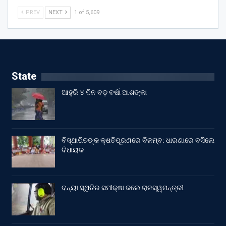
PREV
NEXT
1 of 5,609
State
ଆହୁରି ୪ ଦିନ ବଡ଼ ବର୍ଷା ଆଶଙ୍କା
ବିସ୍ଥାପିତଙ୍କ କ୍ଷତିପୂରଣରେ ବିଳମ୍ବ: ଧାରଣାରେ ବସିଲେ
ବିଧାୟକ
ବନ୍ୟା ସ୍ଥିତିର ସମୀକ୍ଷା କଲେ ରାଜସ୍ୱମନ୍ତ୍ରୀ