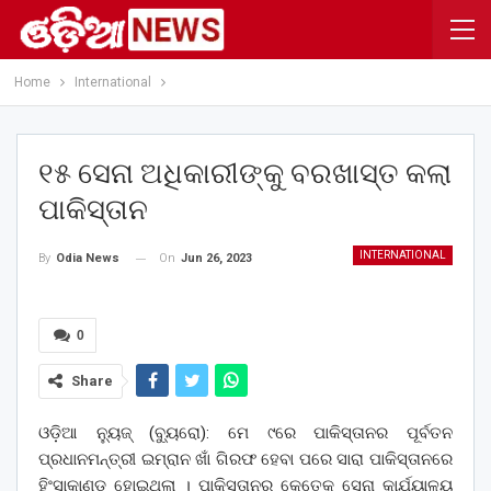
Home
International
୧୫ ସେନା ଅଧିକାରୀଙ୍କୁ ବରଖାସ୍ତ କଲା
ପାକିସ୍ତାନ
INTERNATIONAL
On
Jun 26, 2023
By
Odia News
0
Share
ଓଡ଼ିଆ ନ୍ୟୁଜ୍ (ବ୍ୟୁରୋ): ମେ ୯ରେ ପାକିସ୍ତାନର ପୂର୍ବତନ
ପ୍ରଧାନମନ୍ତ୍ରୀ ଇମ୍ରାନ ଖାଁ ଗିରଫ ହେବା ପରେ ସାରା ପାକିସ୍ତାନରେ
ହିଂସାକାଣ୍ଡ ହୋଇଥିଲା । ପାକିସ୍ତାନର କେତେକ ସେନା କାର୍ଯ୍ୟାଳୟ