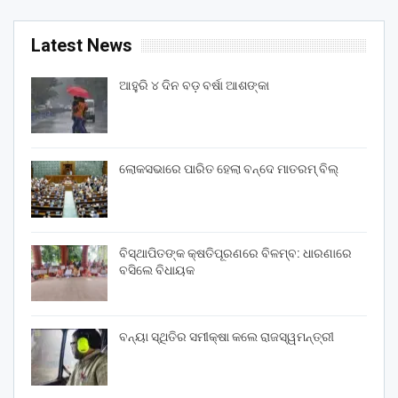
Latest News
ଆହୁରି ୪ ଦିନ ବଡ଼ ବର୍ଷା ଆଶଙ୍କା
ଲୋକସଭାରେ ପାରିତ ହେଲା ବନ୍ଦେ ମାତରମ୍‌ ବିଲ୍‌
ବିସ୍ଥାପିତଙ୍କ କ୍ଷତିପୂରଣରେ ବିଳମ୍ବ: ଧାରଣାରେ
ବସିଲେ ବିଧାୟକ
ବନ୍ୟା ସ୍ଥିତିର ସମୀକ୍ଷା କଲେ ରାଜସ୍ୱମନ୍ତ୍ରୀ