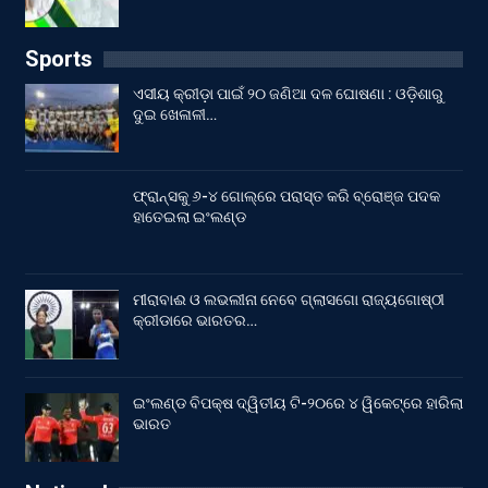
Sports
ଏସୀୟ କ୍ରୀଡ଼ା ପାଇଁ ୨୦ ଜଣିଆ ଦଳ ଘୋଷଣା : ଓଡ଼ିଶାରୁ
ଦୁଇ ଖେଳାଳୀ…
ଫ୍ରାନ୍ସକୁ ୬-୪ ଗୋଲ୍‌ରେ ପରାସ୍ତ କରି ବ୍ରୋଞ୍ଜ ପଦକ
ହାତେଇଲା ଇଂଲଣ୍ଡ
ମୀରାବାଈ ଓ ଲଭଲୀନା ନେବେ ଗ୍ଲାସଗୋ ରାଜ୍ୟଗୋଷ୍ଠୀ
କ୍ରୀଡାରେ ଭାରତର…
ଇଂଲଣ୍ଡ ବିପକ୍ଷ ଦ୍ୱିତୀୟ ଟି-୨୦ରେ ୪ ୱିକେଟ୍‌ରେ ହାରିଲା
ଭାରତ