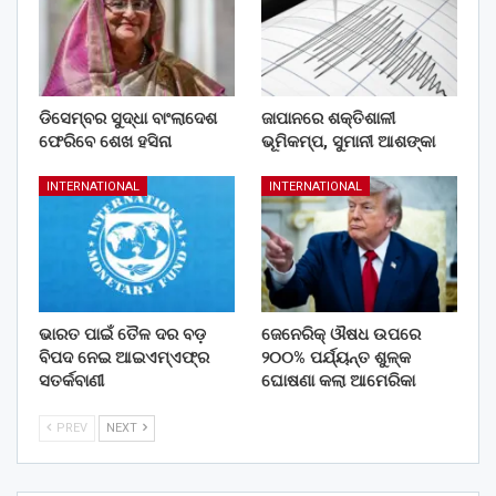
ଡିସେମ୍ବର ସୁଦ୍ଧା ବାଂଲାଦେଶ
ଜାପାନରେ ଶକ୍ତିଶାଳୀ
ଫେରିବେ ଶେଖ ହସିନା
ଭୂମିକମ୍ପ, ସୁମାନୀ ଆଶଙ୍କା
INTERNATIONAL
INTERNATIONAL
ଭାରତ ପାଇଁ ତୈଳ ଦର ବଡ଼
ଜେନେରିକ୍ ଔଷଧ ଉପରେ
ବିପଦ ନେଇ ଆଇଏମ୍‌ଏଫ୍‌ର
୨୦୦% ପର୍ଯ୍ୟନ୍ତ ଶୁଳ୍କ
ସତର୍କବାଣୀ
ଘୋଷଣା କଲା ଆମେରିକା
PREV
NEXT