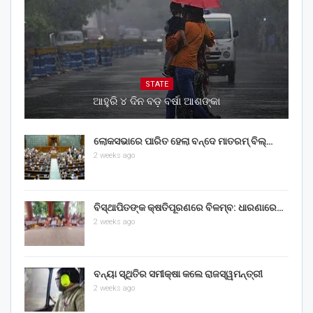
STATE
ଆହୁରି ୪ ଦିନ ବଡ଼ ବର୍ଷା ଆଶଙ୍କା
ଲୋକସଭାରେ ପାରିତ ହେଲା ବନ୍ଦେ ମାତରମ୍‌ ବିଲ୍‌…
2 weeks ago
ବିସ୍ଥାପିତଙ୍କ କ୍ଷତିପୂରଣରେ ବିଳମ୍ବ: ଧାରଣାରେ…
2 weeks ago
ବନ୍ୟା ସ୍ଥିତିର ସମୀକ୍ଷା କଲେ ରାଜସ୍ୱମନ୍ତ୍ରୀ
2 weeks ago