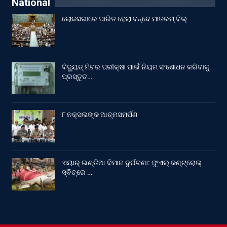
National
ଲୋକସଭାରେ ପାରିତ ହେଲା ବନ୍ଦେ ମାତରମ୍‌ ବିଲ୍‌
ବିଦ୍ୟୁତ୍ ମିଟର ପରୀକ୍ଷା ପାଇଁ ନିୟମ ସଂଶୋଧନ କରିବାକୁ
ପ୍ରସ୍ତୁତ…
୮ ନକ୍ସଲଙ୍କ ଆତ୍ମସମର୍ପଣ
ଏୟାର୍ ଇଣ୍ଡିଆ ବିମାନ ଦୁର୍ଘଟଣା: ଫୁଏଲ୍‌ କଣ୍ଟ୍ରୋଲ୍‌
ସ୍ବିଚ୍‌ରେ …