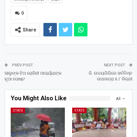
0
Share
PREV POST
NEXT POST
ଲାଲୁଙ୍କ ଝିଅ ରୋହିଣୀ ଆଚାର୍ଯ୍ୟଙ୍କ
ଜି. ଉଦୟଗିରିରେ ସର୍ବନିମ୍ନ
ନୂଆ ପୋଷ୍ଟ
ତାପମାତ୍ରା ୫.୮ ଡିଗ୍ରୀ
You Might Also Like
All
STATE
STATE