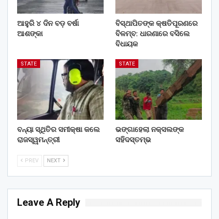
ଆହୁରି ୪ ଦିନ ବଡ଼ ବର୍ଷା
ବିସ୍ଥାପିତଙ୍କ କ୍ଷତିପୂରଣରେ
ଆଶଙ୍କା
ବିଳମ୍ବ: ଧାରଣାରେ ବସିଲେ
ବିଧାୟକ
STATE
STATE
ବନ୍ୟା ସ୍ଥିତିର ସମୀକ୍ଷା କଲେ
ଭଙ୍ଗାହେଲା ନକ୍ସଲଙ୍କ
ରାଜସ୍ୱମନ୍ତ୍ରୀ
ସହିଦସ୍ତମ୍ଭ
PREV
NEXT
Leave A Reply