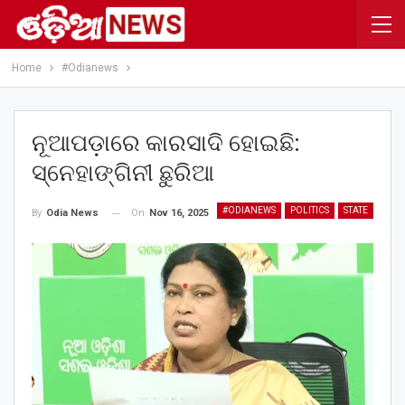
Home
#Odianews
ନୂଆପଡ଼ାରେ କାରସାଦି ହୋଇଛି:
ସ୍ନେହାଙ୍ଗିନୀ ଛୁରିଆ
#ODIANEWS
POLITICS
STATE
On
Nov 16, 2025
By
Odia News