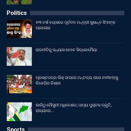
Politics
୫୩ ବର୍ଷ ବୟସରେ ପୂର୍ବତନ ମନ୍ତ୍ରୀ ସୁଶାନ୍ତ ସିଂହଙ୍କ
ପରଲୋକ
ରାଜନୀତିରୁ ସନ୍ୟାସ ନେବେ ସିଦ୍ଧରମୈୟା
ପ୍ରଶ୍ନପତ୍ର ଲିକ୍ ଉପରେ ମନ୍ତବ୍ୟ ପରେ ନବୀନଙ୍କୁ
ବିଜେପିର ନିଶାନା
କାଲିଠୁ ମୌସୁମୀ ଅଧିବେଶନ; ପାଠ୍ୟ ପୁସ୍ତକ ତ୍ରୁଟି,
ରାଜ୍ୟରେ…
Sports