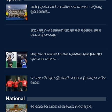
ଏସୀୟ କ୍ରୀଡ଼ା ପାଇଁ ୨୦ ଜଣିଆ ଦଳ ଘୋଷଣା : ଓଡ଼ିଶାରୁ
ଦୁଇ ଖେଳାଳୀ…
ଫ୍ରାନ୍ସକୁ ୬-୪ ଗୋଲ୍‌ରେ ପରାସ୍ତ କରି ବ୍ରୋଞ୍ଜ ପଦକ
ହାତେଇଲା ଇଂଲଣ୍ଡ
ମୀରାବାଈ ଓ ଲଭଲୀନା ନେବେ ଗ୍ଲାସଗୋ ରାଜ୍ୟଗୋଷ୍ଠୀ
କ୍ରୀଡାରେ ଭାରତର…
ଇଂଲଣ୍ଡ ବିପକ୍ଷ ଦ୍ୱିତୀୟ ଟି-୨୦ରେ ୪ ୱିକେଟ୍‌ରେ ହାରିଲା
ଭାରତ
National
ଲୋକସଭାରେ ପାରିତ ହେଲା ବନ୍ଦେ ମାତରମ୍‌ ବିଲ୍‌