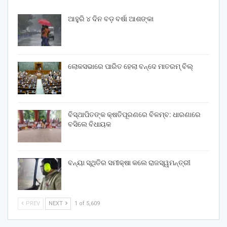
ଆହୁରି ୪ ଦିନ ବଡ଼ ବର୍ଷା ଆଶଙ୍କା
ଲୋକସଭାରେ ପାରିତ ହେଲା ବନ୍ଦେ ମାତରମ୍‌ ବିଲ୍‌
ବିସ୍ଥାପିତଙ୍କ କ୍ଷତିପୂରଣରେ ବିଳମ୍ବ: ଧାରଣାରେ
ବସିଲେ ବିଧାୟକ
ବନ୍ୟା ସ୍ଥିତିର ସମୀକ୍ଷା କଲେ ରାଜସ୍ୱମନ୍ତ୍ରୀ
PREV
NEXT
1 of 5,609