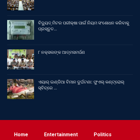
ବିଦ୍ୟୁତ୍ ମିଟର ପରୀକ୍ଷା ପାଇଁ ନିୟମ ସଂଶୋଧନ କରିବାକୁ
ପ୍ରସ୍ତୁତ…
୮ ନକ୍ସଲଙ୍କ ଆତ୍ମସମର୍ପଣ
ଏୟାର୍ ଇଣ୍ଡିଆ ବିମାନ ଦୁର୍ଘଟଣା: ଫୁଏଲ୍‌ କଣ୍ଟ୍ରୋଲ୍‌
ସ୍ବିଚ୍‌ରେ …
Home
Entertainment
Politics