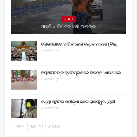
STATE
ଆହୁରି ୪ ଦିନ ବଡ଼ ବର୍ଷା ଆଶଙ୍କା
ଲୋକସଭାରେ ପାରିତ ହେଲା ବନ୍ଦେ ମାତରମ୍‌ ବିଲ୍‌…
2 weeks ago
ବିସ୍ଥାପିତଙ୍କ କ୍ଷତିପୂରଣରେ ବିଳମ୍ବ: ଧାରଣାରେ…
2 weeks ago
ବନ୍ୟା ସ୍ଥିତିର ସମୀକ୍ଷା କଲେ ରାଜସ୍ୱମନ୍ତ୍ରୀ
2 weeks ago
PREV
NEXT
1 of 5,609