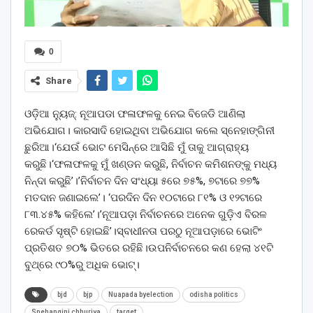
0
Share
ଓଡ଼ିଆ ନ୍ୟୁଜ୍: ନୂଆପଡା ଫଳାଫଳକୁ ନେଇ ବିଜେଡି ଆଣିଲା
ଅଭିଯୋଗ। କାରସାଦି ହୋଇଥିବା ଅଭିଯୋଗ କଲେ ସ୍ନେହାଙ୍ଗିନୀ
ଛୁରିଆ।‘ଯେଉଁ ଭୋଟ ମେସିନ୍‌ରେ ଆସିଛି ମୁଁ ତାକୁ ଆଗ୍ରାହ୍ୟ
କରୁଛି।‘ଫଳାଫଳକୁ ମୁଁ ଖଣ୍ଡନ କରୁଛି, ନିର୍ବାଚନ କମିଶନଙ୍କୁ ମଧ୍ୟ
ନିନ୍ଦା କରୁଛି’।’ନିର୍ବାଚନ ଦିନ ସଂଧ୍ୟା ୫ରେ ୭୫%, ୭ଟାରେ ୭୭%
ମତଦାନ ଜଣାଇଲେ’। ‘ପରଦିନ ଦିନ ୧୦ଟାରେ ୮୧% ଓ ୧୨ଟାରେ
୮୩.୪୫% କହିଲେ’।’ନୂଆପଡ଼ା ନିର୍ବାଚନରେ ଅନେକ ଗୁଡ଼ିଏ ବିରଳ
ରେକର୍ଡ ସୃଷ୍ଟି ହୋଇଛି’।ସ୍ବାଧୀନତା ପରଠୁ ନୂଆପଡ଼ାରେ ଭୋଟିଂ
ପ୍ରତିଶତ ୭୦% ଭିତରେ ରହିଛି।ଉପନିର୍ବାଚନରେ କଣ ହେଲା ୪୧ଟି
ବୁଥ୍‌ରେ ୯୦%ରୁ ଅଧିକ ଭୋଟ୍।
bjd
bjp
Nuapada byelection
odisha politics
Snehangini chhuriya
target