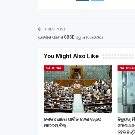
PREV POST
ପ୍ରକାଶ ପାଇଲା CBSE ଦ୍ୱାଦଶ ରେଜଲ୍ଟ
You Might Also Like
NATIONAL
NATIONA
ଲୋକସଭାରେ ପାରିତ ହେଲା ବନ୍ଦେ
ବିଦ୍ୟୁତ୍
ମାତରମ୍‌ ବିଲ୍‌
ସଂଶୋଧନ କ
ହେଉଛନ୍ତ