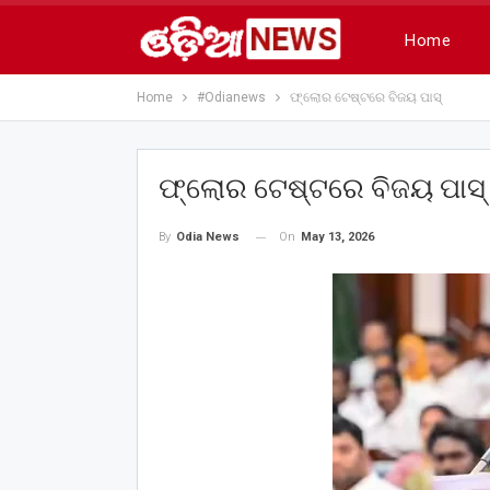
Home
Home
#Odianews
ଫ୍ଲୋର ଟେଷ୍ଟରେ ବିଜୟ ପାସ୍
ଫ୍ଲୋର ଟେଷ୍ଟରେ ବିଜୟ ପାସ୍
On
May 13, 2026
By
Odia News