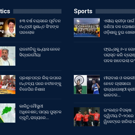
tics
Sports
୫୩ ବର୍ଷ ବୟସରେ ପୂର୍ବତନ
ଏସୀୟ କ୍ରୀଡ଼ା ପାଇଁ
ମନ୍ତ୍ରୀ ସୁଶାନ୍ତ ସିଂହଙ୍କ
ଜଣିଆ ଦଳ ଘୋଷଣା
ପରଲୋକ
ଓଡ଼ିଶାରୁ ଦୁଇ ଖେଳ
ରାଜନୀତିରୁ ସନ୍ୟାସ ନେବେ
ଫ୍ରାନ୍ସକୁ ୬-୪ ଗୋ
ସିଦ୍ଧରମୈୟା
ପରାସ୍ତ କରି ବ୍ରୋଞ
ପଦକ ହାତେଇଲା ଇ
ପ୍ରଶ୍ନପତ୍ର ଲିକ୍ ଉପରେ
ମୀରାବାଈ ଓ ଲଭଲୀ
ମନ୍ତବ୍ୟ ପରେ ନବୀନଙ୍କୁ
ନେବେ ଗ୍ଲାସଗୋ
ବିଜେପିର ନିଶାନା
ରାଜ୍ୟଗୋଷ୍ଠୀ କ୍ର
ଭାରତର…
କାଲିଠୁ ମୌସୁମୀ
ଇଂଲଣ୍ଡ ବିପକ୍ଷ
ଅଧିବେଶନ; ପାଠ୍ୟ ପୁସ୍ତକ
ଦ୍ୱିତୀୟ ଟି-୨୦ରେ
ତ୍ରୁଟି, ରାଜ୍ୟରେ…
ୱିକେଟ୍‌ରେ ହାରିଲା