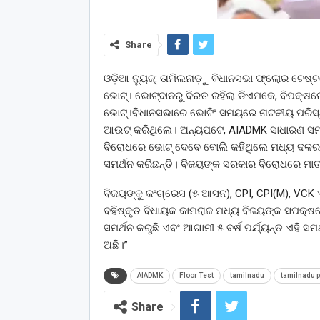
Share
ଓଡ଼ିଆ ନ୍ୟୁଜ୍: ତାମିଲନାଡ଼ୁ ବିଧାନସଭା ଫ୍ଲୋର ଟେଷ୍ଟ
ଭୋଟ୍‌। ଭୋଟ୍‌ଦାନରୁ ବିରତ ରହିଲା ଡିଏମକେ, ବିପକ୍
ଭୋଟ୍‌।ବିଧାନସଭାରେ ଭୋଟିଂ ସମୟରେ ନାଟକୀୟ ପରିସ୍ଥି
ଆଉଟ୍ କରିଥିଲେ। ଅନ୍ୟପଟେ, AIADMK ସାଧାରଣ ସମ୍ପ
ବିରୋଧରେ ଭୋଟ୍ ଦେବେ ବୋଲି କହିଥିଲେ ମଧ୍ୟ ଦଳର ଏକ 
ସମର୍ଥନ କରିଛନ୍ତି। ବିଜୟଙ୍କ ସରକାର ବିରୋଧରେ ମାତ୍
ବିଜୟଙ୍କୁ କଂଗ୍ରେସ (୫ ଆସନ), CPI, CPI(M), VCK ଏ
ବହିଷ୍କୃତ ବିଧାୟକ କାମରାଜ ମଧ୍ୟ ବିଜୟଙ୍କ ସପକ୍ଷରେ 
ସମର୍ଥନ କରୁଛି ଏବଂ ଆଗାମୀ ୫ ବର୍ଷ ପର୍ଯ୍ୟନ୍ତ ଏହି ସମ
ଅଛି।”
AIADMK
Floor Test
tamilnadu
tamilnadu p
Share