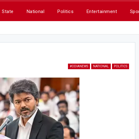
State
National
Politics
Entertainment
Spo
#ODIANEWS
NATIONAL
POLITICS