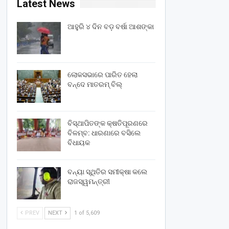
Latest News
ଆହୁରି ୪ ଦିନ ବଡ଼ ବର୍ଷା ଆଶଙ୍କା
ଲୋକସଭାରେ ପାରିତ ହେଲା
ବନ୍ଦେ ମାତରମ୍‌ ବିଲ୍‌
ବିସ୍ଥାପିତଙ୍କ କ୍ଷତିପୂରଣରେ
ବିଳମ୍ବ: ଧାରଣାରେ ବସିଲେ
ବିଧାୟକ
ବନ୍ୟା ସ୍ଥିତିର ସମୀକ୍ଷା କଲେ
ରାଜସ୍ୱମନ୍ତ୍ରୀ
PREV
NEXT
1 of 5,609