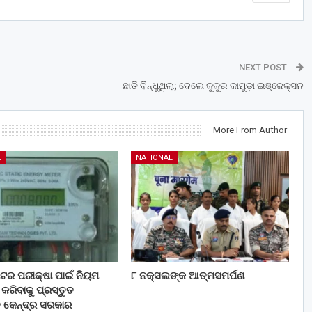
NEXT POST
ଛାତି ବିନ୍ଧୁଥିଲା; ଦେଲେ କୁକୁର କାମୁଡ଼ା ଇଞ୍ଜେକ୍ସନ
More From Author
L
NATIONAL
 ମିଟର ପରୀକ୍ଷା ପାଇଁ ନିୟମ
୮ ନକ୍ସଲଙ୍କ ଆତ୍ମସମର୍ପଣ
ରିବାକୁ ପ୍ରସ୍ତୁତ
ି କେନ୍ଦ୍ର ସରକାର