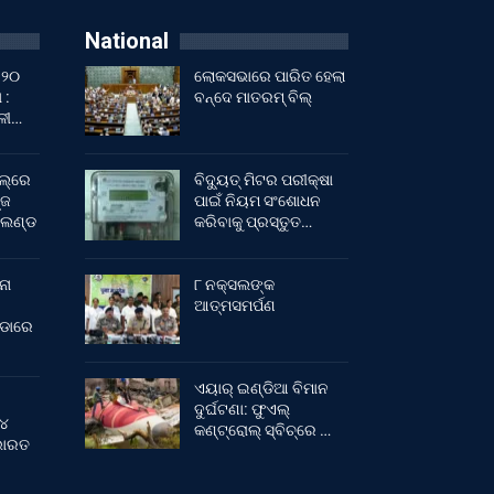
National
 ୨୦
ଲୋକସଭାରେ ପାରିତ ହେଲା
 :
ବନ୍ଦେ ମାତରମ୍‌ ବିଲ୍‌
ାଳୀ…
ଲ୍‌ରେ
ବିଦ୍ୟୁତ୍ ମିଟର ପରୀକ୍ଷା
୍ଜ
ପାଇଁ ନିୟମ ସଂଶୋଧନ
ଂଲଣ୍ଡ
କରିବାକୁ ପ୍ରସ୍ତୁତ…
ନା
୮ ନକ୍ସଲଙ୍କ
ଆତ୍ମସମର୍ପଣ
ୀଡାରେ
ଏୟାର୍ ଇଣ୍ଡିଆ ବିମାନ
ଦୁର୍ଘଟଣା: ଫୁଏଲ୍‌
 ୪
କଣ୍ଟ୍ରୋଲ୍‌ ସ୍ବିଚ୍‌ରେ …
 ଭାରତ