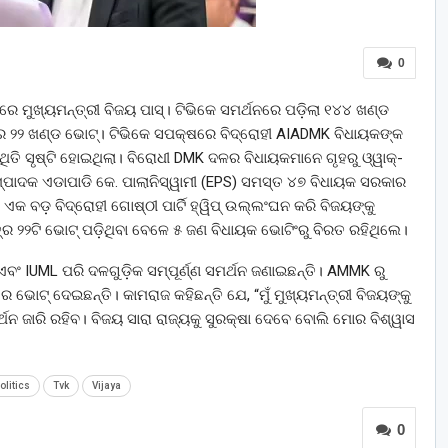
0
ରେ ମୁଖ୍ୟମନ୍ତ୍ରୀ ବିଜୟ ପାସ୍। ଟିଭିକେ ସମର୍ଥନରେ ପଡ଼ିଲା ୧୪୪ ଖଣ୍ଡ
ଷରେ ୨୨ ଖଣ୍ଡ ଭୋଟ୍। ଟିଭିକେ ସପକ୍ଷରେ ବିଦ୍ରୋହୀ AIADMK ବିଧାୟକଙ୍କ
ତି ସୃଷ୍ଟି ହୋଇଥିଲା। ବିରୋଧୀ DMK ଦଳର ବିଧାୟକମାନେ ଗୃହରୁ ଓ୍ୱାକ୍-
ାଦକ ଏଡାପାଡି କେ. ପାଲାନିସ୍ୱାମୀ (EPS) ସମସ୍ତ ୪୭ ବିଧାୟକ ସରକାର
ବଡ଼ ବିଦ୍ରୋହୀ ଗୋଷ୍ଠୀ ପାର୍ଟି ହ୍ୱିପ୍ ଉଲ୍ଲଂଘନ କରି ବିଜୟଙ୍କୁ
ର ୨୨ଟି ଭୋଟ୍ ପଡ଼ିଥିବା ବେଳେ ୫ ଜଣ ବିଧାୟକ ଭୋଟିଂରୁ ବିରତ ରହିଥିଲେ।
ବଂ IUML ପରି ଦଳଗୁଡ଼ିକ ସମ୍ପୂର୍ଣ୍ଣ ସମର୍ଥନ ଜଣାଇଛନ୍ତି। AMMK ରୁ
ଭୋଟ୍ ଦେଇଛନ୍ତି। କାମରାଜ କହିଛନ୍ତି ଯେ, “ମୁଁ ମୁଖ୍ୟମନ୍ତ୍ରୀ ବିଜୟଙ୍କୁ
ର୍ଥନ ଜାରି ରହିବ। ବିଜୟ ସାରା ରାଜ୍ୟକୁ ସୁରକ୍ଷା ଦେବେ ବୋଲି ମୋର ବିଶ୍ୱାସ
olitics
Tvk
Vijaya
0