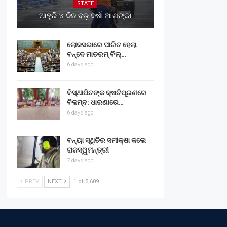
STATE
ଆହୁରି ୪ ଦିନ ବଡ଼ ବର୍ଷା ଆଶଙ୍କା
ଲୋକସଭାରେ ପାରିତ ହେଲା
ବନ୍ଦେ ମାତରମ୍‌ ବିଲ୍‌…
6 days ago
ବିସ୍ଥାପିତଙ୍କ କ୍ଷତିପୂରଣରେ
ବିଳମ୍ବ: ଧାରଣାରେ…
6 days ago
ବନ୍ୟା ସ୍ଥିତିର ସମୀକ୍ଷା କଲେ
ରାଜସ୍ୱମନ୍ତ୍ରୀ
7 days ago
PREV
NEXT
1 of 5,609