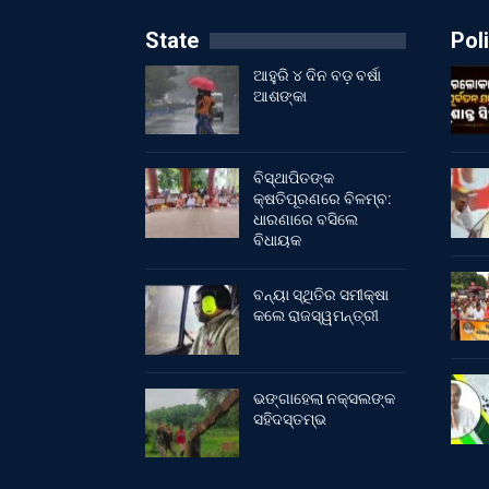
State
Poli
ଆହୁରି ୪ ଦିନ ବଡ଼ ବର୍ଷା
ଆଶଙ୍କା
ବିସ୍ଥାପିତଙ୍କ
କ୍ଷତିପୂରଣରେ ବିଳମ୍ବ:
ଧାରଣାରେ ବସିଲେ
ବିଧାୟକ
ବନ୍ୟା ସ୍ଥିତିର ସମୀକ୍ଷା
କଲେ ରାଜସ୍ୱମନ୍ତ୍ରୀ
ଭଙ୍ଗାହେଲା ନକ୍ସଲଙ୍କ
ସହିଦସ୍ତମ୍ଭ