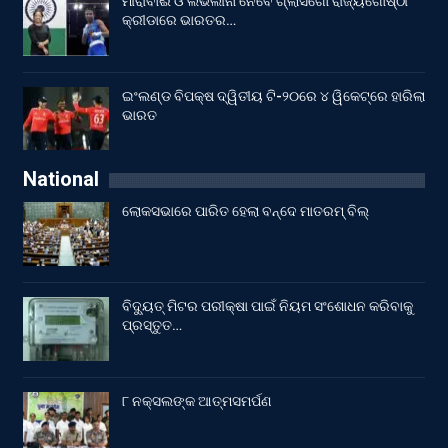
ମୀରାବାଈ ଓ ଲଭଲୀନା ନେବେ ଗ୍ଲାସଗୋ ରାଜ୍ୟଗୋଷ୍ଠୀ
କ୍ରୀଡାରେ ଭାରତର…
ଇଂଲଣ୍ଡ ବିପକ୍ଷ ଦ୍ୱିତୀୟ ଟି-୨୦ରେ ୪ ୱିକେଟ୍‌ରେ ହାରିଲା
ଭାରତ
National
ଲୋକସଭାରେ ପାରିତ ହେଲା ବନ୍ଦେ ମାତରମ୍‌ ବିଲ୍‌
ବିଦ୍ୟୁତ୍ ମିଟର ପରୀକ୍ଷା ପାଇଁ ନିୟମ ସଂଶୋଧନ କରିବାକୁ
ପ୍ରସ୍ତୁତ…
୮ ନକ୍ସଲଙ୍କ ଆତ୍ମସମର୍ପଣ