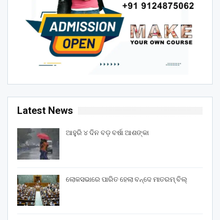
Latest News
ଆହୁରି ୪ ଦିନ ବଡ଼ ବର୍ଷା ଆଶଙ୍କା
ଲୋକସଭାରେ ପାରିତ ହେଲା ବନ୍ଦେ ମାତରମ୍‌ ବିଲ୍‌