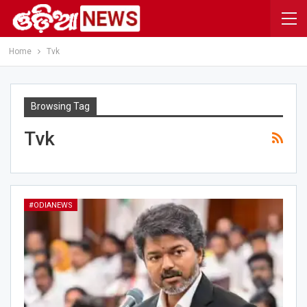
Home
Tvk
Browsing Tag
Tvk
#ODIANEWS