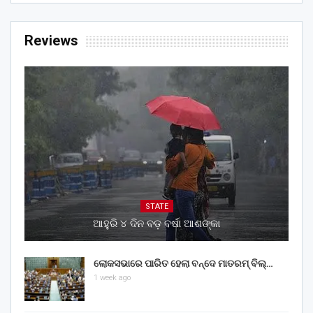
Reviews
STATE
ଆହୁରି ୪ ଦିନ ବଡ଼ ବର୍ଷା ଆଶଙ୍କା
ଲୋକସଭାରେ ପାରିତ ହେଲା ବନ୍ଦେ ମାତରମ୍‌ ବିଲ୍‌…
1 week ago