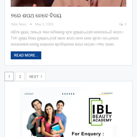
୭ରେ ଶପଥ ନେବେ ବିଜୟ
Odia News
May 5, 2026
0
ଓଡ଼ିଆ ନ୍ୟୁଜ୍: ଆସନ୍ତା ୭ରେ ତାମିଲନାଡୁ ନୂଆ ମୁଖ୍ୟମନ୍ତ୍ରୀ ନେଇପାରନ୍ତି ଶପଥ।
TVK ମୁଖ୍ୟ ବିଜୟ ମୁଖ୍ୟମନ୍ତ୍ରୀ ଭାବେ ଶପଥ ନେବା ନେଇ ସୂଚନା। ଚେନ୍ନାଇର
ଜବାହାରଲାଲ ନେହରୁ ଇଣ୍ଡୋର ଷ୍ଟାଡିୟମରେ ଶପଥ ଉତ୍ସବ। ୨୩୪ ଆସନ…
READ MORE...
1
2
NEXT