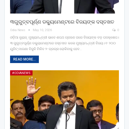
୩ଗୁରୁତ୍ବପୂର୍ଣ୍ଣ ଡକ୍ୟୁମେଣ୍ଟରେ ବିଜୟଙ୍କ ଦସ୍ତଖତ
Odia News
May 10, 2026
0
ଓଡ଼ିଆ ନ୍ୟୁଜ୍: ମୁଖ୍ୟମନ୍ତ୍ରୀ ଭାବେ ଶପଥ ଗ୍ରହଣ ପରେ ବିଜୟଙ୍କ ବଡ଼ ପଦକ୍ଷେପ।
୩ ଗୁରୁତ୍ବପୂର୍ଣ୍ଣ ଡକ୍ୟୁମେଣ୍ଟରେ ଦସ୍ତଖତ କଲେ ମୁଖ୍ୟମନ୍ତ୍ରୀ ବିଜୟ। ୧- ୨୦୦
ଯୁନିଟ୍ ମାଗଣା ବିଜୁଳି ମିଳିବ ୨- ଡ୍ରଗ୍ସ ରୋକିବାକୁ ହେବ…
READ MORE...
#ODIANEWS