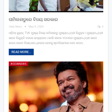
ତାମିଲନାଡୁରେ ବିଜୟ ସରକାର
Odia News
May 9, 2026
0
ଓଡ଼ିଆ ନ୍ୟୁଜ୍: TVK ମୁଖ୍ୟ ବିଜୟ ତାମିଲନାଡୁ ମୁଖ୍ୟମନ୍ତ୍ରୀ ନିଯୁକ୍ତ। ମୁଖ୍ୟମନ୍ତ୍ରୀ
ଭାବେ ନିଯୁକ୍ତି ଦେଲେ ରାଜ୍ୟପାଳ। କାଲି ସକାଳ ୧୦ଟାରେ ମୁଖ୍ୟମନ୍ତ୍ରୀ ଭାବେ
ଶପଥ ନେବେ ବିଜୟ।ଚେନ୍ନାଇର ନେହରୁ ଷ୍ଟାଡିୟମରେ ହେବ ଶପଥ…
READ MORE...
#ODIANEWS