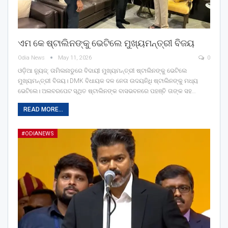
ଏମ କେ ଷ୍ଟାଲିନଙ୍କୁ ଭେଟିଲେ ମୁଖ୍ୟମନ୍ତ୍ରୀ ବିଜୟ
Odia News
May 11, 2026
0
ଓଡ଼ିଆ ନ୍ୟୁଜ୍: ତାମିଲନାଡୁରେ ବିଦାୟୀ ମୁଖ୍ୟମନ୍ତ୍ରୀ ଷ୍ଟାଲିନଙ୍କୁ ଭେଟିଲେ
ମୁଖ୍ୟମନ୍ତ୍ରୀ ବିଜୟ। DMK ବିଧାୟକ ଦଳ ନେତା ଉଦୟନିଧି ଷ୍ଟାଲିନଙ୍କୁ ମଧ୍ୟ
ଭେଟିଲେ। ଅଲବରପେଟ ସ୍ଥିତ ଷ୍ଟାଲିନଙ୍କ ବାସଭବନରେ ପହଞ୍ଚି ତାଙ୍କ ସହ…
READ MORE...
#ODIANEWS