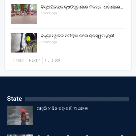
ବିସ୍ଥାପିତଙ୍କ କ୍ଷତିପୂରଣରେ ବିଳମ୍ବ: ଧାରଣାରେ…
1 week ago
ବନ୍ୟା ସ୍ଥିତିର ସମୀକ୍ଷା କଲେ ରାଜସ୍ୱମନ୍ତ୍ରୀ
1 week ago
PREV
NEXT
1 of 5,609
State
ଆହୁରି ୪ ଦିନ ବଡ଼ ବର୍ଷା ଆଶଙ୍କା