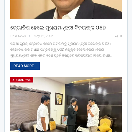
ଜ୍ୟୋତିଷ ହେଲେ ମୁଖ୍ୟମନ୍ତ୍ରୀ ବିଜୟଙ୍କ OSD
Odia News
May 12, 2026
0
ଓଡ଼ିଆ ନ୍ୟୁଜ୍: ଜ୍ୟୋତିଷ ହେଲେ ତାମିଲନାଡୁ ମୁଖ୍ୟମନ୍ତ୍ରୀ ବିଜୟଙ୍କ OSD।
ଜ୍ୟୋତିଷ ରିକି ରାଧାନ ପଣ୍ଡିତଙ୍କୁ OSD ନିଯୁକ୍ତି ଦେଲେ ବିଜୟ। ବିଜୟ
ମୁଖ୍ୟମନ୍ତ୍ରୀ ହେବା ନେଇ ବର୍ଷେ ପୂର୍ବେ କରିଥିଲେ ଭବିଷ୍ୟବାଣୀ।ବିଜୟ ରାଧନ…
READ MORE...
#ODIANEWS