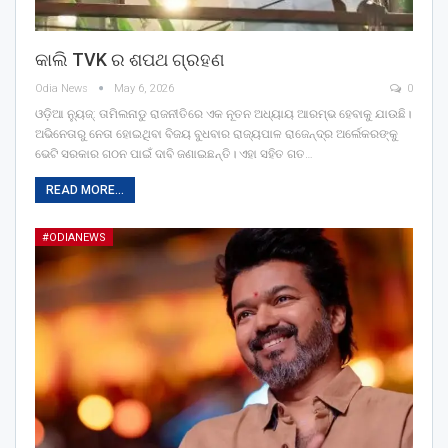
କାଲି TVK ର ଶପଥ ଗ୍ରହଣ
Odia News
May 6, 2026
0
ଓଡ଼ିଆ ନ୍ୟୁଜ୍: ତାମିଲନାଡୁ ରାଜନୀତିରେ ଏକ ନୂତନ ଅଧ୍ୟାୟ ଆରମ୍ଭ ହେବାକୁ ଯାଉଛି।
ଅଭିନେତାରୁ ନେତା ହୋଇଥିବା ବିଜୟ ବୁଧବାର ରାଜ୍ୟପାଳ ରାଜେନ୍ଦ୍ର ଅର୍ଲେକରଙ୍କୁ
ଭେଟି ସରକାର ଗଠନ ପାଇଁ ଦାବି ଜଣାଇଛନ୍ତି। ଏହା ସହିତ ଗତ…
READ MORE...
#ODIANEWS