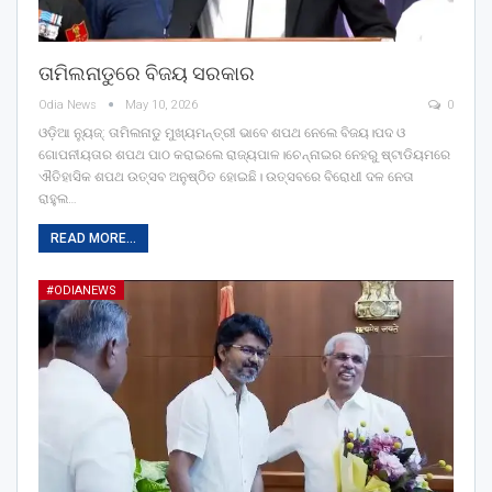
ତାମିଲନାଡୁରେ ବିଜୟ ସରକାର
Odia News
May 10, 2026
0
ଓଡ଼ିଆ ନ୍ୟୁଜ୍: ତାମିଲନାଡୁ ମୁଖ୍ୟମନ୍ତ୍ରୀ ଭାବେ ଶପଥ ନେଲେ ବିଜୟ।ପଦ ଓ
ଗୋପନୀୟତାର ଶପଥ ପାଠ କରାଇଲେ ରାଜ୍ୟପାଳ।ଚେନ୍ନାଇର ନେହରୁ ଷ୍ଟାଡିୟମରେ
ଐତିହାସିକ ଶପଥ ଉତ୍ସବ ଅନୁଷ୍ଠିତ ହୋଇଛି। ଉତ୍ସବରେ ବିରୋଧୀ ଦଳ ନେତା
ରାହୁଲ…
READ MORE...
#ODIANEWS