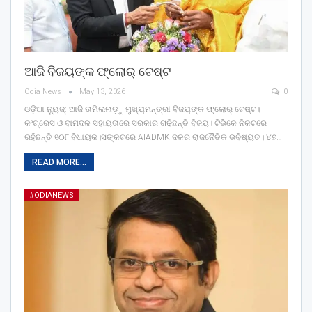
ଆଜି ବିଜୟଙ୍କ ଫ୍ଲୋର୍‌ ଟେଷ୍ଟ
Odia News
May 13, 2026
0
ଓଡ଼ିଆ ନ୍ୟୁଜ୍: ଆଜି ତାମିଲନାଡ଼ୁ ମୁଖ୍ୟମନ୍ତ୍ରୀ ବିଜୟଙ୍କ ଫ୍ଲୋର୍‌ ଟେଷ୍ଟ।
କଂଗ୍ରେସ ଓ ବାମଦଳ ସହାୟତାରେ ସରକାର ଗଢିଛନ୍ତି ବିଜୟ। ଟିଭିକେ ନିକଟରେ
ରହିଛନ୍ତି ୧୦୮ ବିଧାୟକ।ସଙ୍କଟରେ AIADMK ଦଳର ରାଜନୈତିକ ଭବିଷ୍ୟତ। ୪୭…
READ MORE...
#ODIANEWS