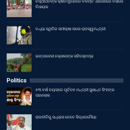
ବିସ୍ଥାପିତଙ୍କ କ୍ଷତିପୂରଣରେ ବିଳମ୍ବ: ଧାରଣାରେ ବସିଲେ
ବିଧାୟକ
ବନ୍ୟା ସ୍ଥିତିର ସମୀକ୍ଷା କଲେ ରାଜସ୍ୱମନ୍ତ୍ରୀ
ଭଙ୍ଗାହେଲା ନକ୍ସଲଙ୍କ ସହିଦସ୍ତମ୍ଭ
Politics
୫୩ ବର୍ଷ ବୟସରେ ପୂର୍ବତନ ମନ୍ତ୍ରୀ ସୁଶାନ୍ତ ସିଂହଙ୍କ
ପରଲୋକ
ରାଜନୀତିରୁ ସନ୍ୟାସ ନେବେ ସିଦ୍ଧରମୈୟା