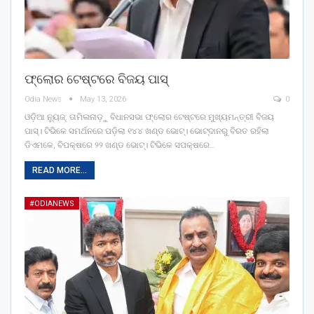
ଫ୍ଲୋର ଟେଷ୍ଟରେ ବିଜୟ ପାସ୍
Odia News
May 13, 2026
0
ଓଡ଼ିଆ ନ୍ୟୁଜ୍: ତାମିଲନାଡ଼ୁ ବିଧାନସଭା ଫ୍ଲୋର ଟେଷ୍ଟରେ ମୁଖ୍ୟମନ୍ତ୍ରୀ ବିଜୟ
ପାସ୍। ଟିଭିକେ ସମର୍ଥନରେ ପଡ଼ିଲା ୧୪୪ ଖଣ୍ଡ ଭୋଟ୍‌। ଭୋଟ୍‌ଦାନରୁ ବିରତ ରହିଲା
ଡିଏମକେ, ବିପକ୍ଷରେ ୨୨ ଖଣ୍ଡ ଭୋଟ୍। ଟିଭିକେ ସପକ୍ଷରେ…
READ MORE...
#ODIANEWS