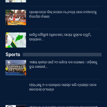
ପ୍ରଶ୍ନପତ୍ର ଲିକ୍ ଉପରେ ମନ୍ତବ୍ୟ ପରେ ନବୀନଙ୍କୁ
ବିଜେପିର ନିଶାନା
କାଲିଠୁ ମୌସୁମୀ ଅଧିବେଶନ; ପାଠ୍ୟ ପୁସ୍ତକ ତ୍ରୁଟି,
ରାଜ୍ୟରେ…
Sports
ଏସୀୟ କ୍ରୀଡ଼ା ପାଇଁ ୨୦ ଜଣିଆ ଦଳ ଘୋଷଣା : ଓଡ଼ିଶାରୁ
ଦୁଇ ଖେଳାଳୀ…
ଫ୍ରାନ୍ସକୁ ୬-୪ ଗୋଲ୍‌ରେ ପରାସ୍ତ କରି ବ୍ରୋଞ୍ଜ ପଦକ
ହାତେଇଲା ଇଂଲଣ୍ଡ