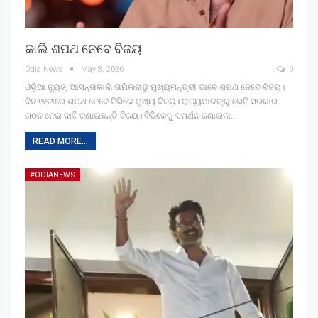
କାଲି ଶପଥ ନେବେ ବିଜୟ
Odia News
May 8, 2026
0
ଓଡ଼ିଆ ନ୍ୟୁଜ୍: ଆସନ୍ତାକାଲି ତାମିଲନାଡୁ ମୁଖ୍ୟମନ୍ତ୍ରୀ ଭାବେ ଶପଥ ନେବେ ବିଜୟ।
ଦିନ ୧୧ଟାରେ ଶପଥ ନେବେ ଟିଭିକେ ମୁଖ୍ୟ ବିଜୟ। ରାଜ୍ୟପାଳଙ୍କୁ ଭେଟି ସରକାର
ଗଠନ ନେଇ ଦାବି ଜଣାଇଛନ୍ତି ବିଜୟ। ଟିଭିକେକୁ ସମର୍ଥନ ଜଣାଇଲା…
READ MORE...
#ODIANEWS