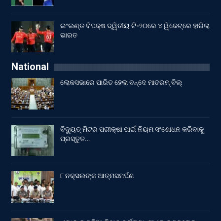
ଇଂଲଣ୍ଡ ବିପକ୍ଷ ଦ୍ୱିତୀୟ ଟି-୨୦ରେ ୪ ୱିକେଟ୍‌ରେ ହାରିଲା
ଭାରତ
National
ଲୋକସଭାରେ ପାରିତ ହେଲା ବନ୍ଦେ ମାତରମ୍‌ ବିଲ୍‌
ବିଦ୍ୟୁତ୍ ମିଟର ପରୀକ୍ଷା ପାଇଁ ନିୟମ ସଂଶୋଧନ କରିବାକୁ
ପ୍ରସ୍ତୁତ…
୮ ନକ୍ସଲଙ୍କ ଆତ୍ମସମର୍ପଣ