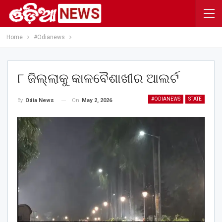
Home
#Odianews
୮ ଜିଲ୍ଲାକୁ କାଳବୈଶାଖୀର ଆଲର୍ଟ
#ODIANEWS
STATE
On
May 2, 2026
By
Odia News