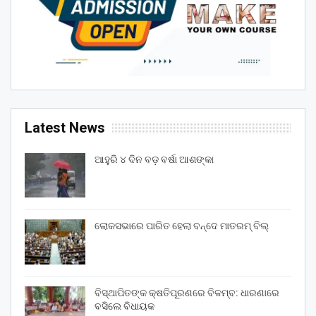
Latest News
ଆହୁରି ୪ ଦିନ ବଡ଼ ବର୍ଷା ଆଶଙ୍କା
ଲୋକସଭାରେ ପାରିତ ହେଲା ବନ୍ଦେ ମାତରମ୍‌ ବିଲ୍‌
ବିସ୍ଥାପିତଙ୍କ କ୍ଷତିପୂରଣରେ ବିଳମ୍ବ: ଧାରଣାରେ
ବସିଲେ ବିଧାୟକ