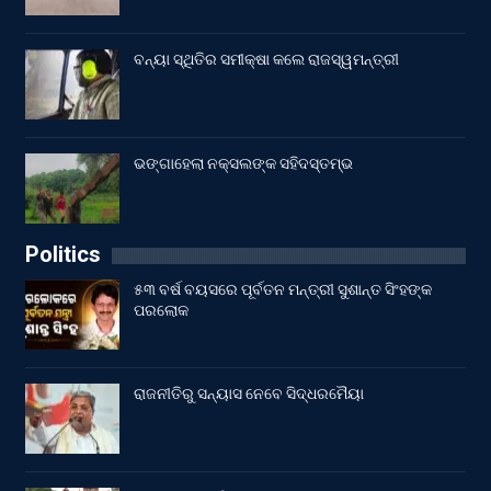
ବନ୍ୟା ସ୍ଥିତିର ସମୀକ୍ଷା କଲେ ରାଜସ୍ୱମନ୍ତ୍ରୀ
ଭଙ୍ଗାହେଲା ନକ୍ସଲଙ୍କ ସହିଦସ୍ତମ୍ଭ
Politics
୫୩ ବର୍ଷ ବୟସରେ ପୂର୍ବତନ ମନ୍ତ୍ରୀ ସୁଶାନ୍ତ ସିଂହଙ୍କ
ପରଲୋକ
ରାଜନୀତିରୁ ସନ୍ୟାସ ନେବେ ସିଦ୍ଧରମୈୟା