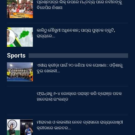
ପ୍ରଶ୍ନପତ୍ର ଲିକ୍ ଉପରେ ମନ୍ତବ୍ୟ ପରେ ନବୀନଙ୍କୁ
ବିଜେପିର ନିଶାନା
କାଲିଠୁ ମୌସୁମୀ ଅଧିବେଶନ; ପାଠ୍ୟ ପୁସ୍ତକ ତ୍ରୁଟି,
ରାଜ୍ୟରେ…
Sports
ଏସୀୟ କ୍ରୀଡ଼ା ପାଇଁ ୨୦ ଜଣିଆ ଦଳ ଘୋଷଣା : ଓଡ଼ିଶାରୁ
ଦୁଇ ଖେଳାଳୀ…
ଫ୍ରାନ୍ସକୁ ୬-୪ ଗୋଲ୍‌ରେ ପରାସ୍ତ କରି ବ୍ରୋଞ୍ଜ ପଦକ
ହାତେଇଲା ଇଂଲଣ୍ଡ
ମୀରାବାଈ ଓ ଲଭଲୀନା ନେବେ ଗ୍ଲାସଗୋ ରାଜ୍ୟଗୋଷ୍ଠୀ
କ୍ରୀଡାରେ ଭାରତର…