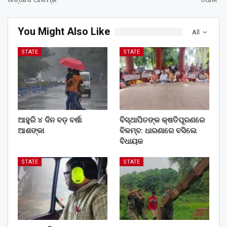
You Might Also Like
All
STATE
STATE
ଆହୁରି ୪ ଦିନ ବଡ଼ ବର୍ଷା
ବିସ୍ଥାପିତଙ୍କ କ୍ଷତିପୂରଣରେ
ଆଶଙ୍କା
ବିଳମ୍ବ: ଧାରଣାରେ ବସିଲେ
ବିଧାୟକ
STATE
STATE