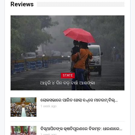
Reviews
STATE
ଆହୁରି ୪ ଦିନ ବଡ଼ ବର୍ଷା ଆଶଙ୍କା
ଲୋକସଭାରେ ପାରିତ ହେଲା ବନ୍ଦେ ମାତରମ୍‌ ବିଲ୍‌…
1 week ago
ବିସ୍ଥାପିତଙ୍କ କ୍ଷତିପୂରଣରେ ବିଳମ୍ବ: ଧାରଣାରେ…
1 week ago