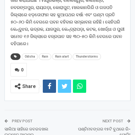
ଜାରି କରାଯାଇଛି । ମୟୂରଭଞ୍ଜ, ବାଲେଶ୍ୱର, କଳାହାଣ୍ଡି,
ନବରଙ୍ଗପୁର, ରାୟଗଡ଼ା, କୋରାପୁଟ, ମାଲକାନଗିରି ଓ ଗଜପତି
ଜିଲ୍ଲାରେ ଝଡ଼ତୋଫାନ ସହ କୁଆପଥର ବର୍ଷା ଏବଂ ଘଣ୍ଟା ପ୍ରତି
୫୦-୬୦ କିମି ବେଗରେ ପବନ ବହିବାର ସମ୍ଭାବନା ରହିଛି। ସେହିପରି
କେନ୍ଦୁଝର, ଭଦ୍ରକ, ଯାଜପୁର, କେନ୍ଦ୍ରାପଡ଼ା, କଟକ, ଖୋର୍ଦ୍ଧା ଓ ପୁରୀ
ସମେତ ୧୬ ଜିଲ୍ଲାରେ ବଜ୍ରପାତ ସହ ୩୦-୫୦ କିମି ବେଗରେ ପବନ
ବହିପାରେ।
Odisha
Rain
Rain alart
Thunderstorms
0
Share
PREV POST
NEXT POST
ସାଲିଆ ସାହିରେ ଜବରଦଖଲ
ପଶ୍ଚିମବଙ୍ଗର ୧୫ଟି ବୁଥରେ ରି-
ଉଚ୍ଛେଦ ଆରମ୍ଭ
ପୋଲିଂ