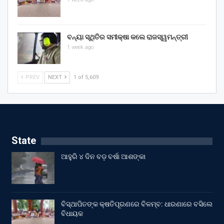
ବନ୍ୟା ସ୍ଥିତିର ସମୀକ୍ଷା କଲେ ରାଜସ୍ୱମନ୍ତ୍ରୀ
1 week ago
PREV
NEXT
1 of 5,609
State
ଆହୁରି ୪ ଦିନ ବଡ଼ ବର୍ଷା ଆଶଙ୍କା
ବିସ୍ଥାପିତଙ୍କ କ୍ଷତିପୂରଣରେ ବିଳମ୍ବ: ଧାରଣାରେ ବସିଲେ
ବିଧାୟକ