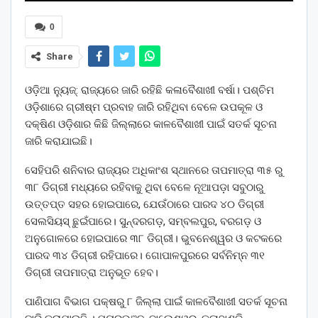
0
Share
ଓଡ଼ିଆ ନ୍ୟୁଜ୍: ରାଜ୍ୟରେ ଜାରି ରହିଛି କଳାବୈଶାଖୀ ବର୍ଷା। ପଶ୍ଚିମ
ଓଡ଼ିଶାରେ ଗ୍ରୀଷ୍ମ ପ୍ରବାହ ଜାରି ରହିଥିବା ବେଳେ ଉପକୂଳ ଓ
ଦକ୍ଷିଣ ଓଡ଼ିଶାର କିଛି ଜିଲ୍ଲାରେ କାଳବୈଶାଖୀ ପାଇଁ ସତର୍କ ସୂଚନା
ଜାରି କରାଯାଇଛି।
ସେହିପରି ଶନିବାର ରାଜ୍ୟର ଅଧିକାଂଶ ସ୍ଥାନରେ ତାପମାତ୍ରା ୩୫ ରୁ
୩୮ ଡିଗ୍ରୀ ମଧ୍ୟରେ ରହିବାକୁ ଥିବା ବେଳେ ନୂଆପଡ଼ା ସବୁଠାରୁ
ଉତ୍ତପ୍ତ ସହର ହୋଇପାରେ, ଯେଉଁଠାରେ ପାରଦ ୪୦ ଡିଗ୍ରୀ
ସେଲସିୟସ୍ ଛୁଇଁପାରେ। ସୁନ୍ଦରଗଡ଼, ସମ୍ବଲପୁର, ବରଗଡ଼ ଓ
ଅନୁଗୋଳରେ ହୋଇପାରେ ୩୮ ଡିଗ୍ରୀ। ଭୁବନେଶ୍ୱର ଓ କଟକରେ
ପାରଦ ୩୪ ଡିଗ୍ରୀ ରହିପାରେ। ଗୋପାଳପୁରରେ ସର୍ବନିମ୍ନ ୩୧
ଡିଗ୍ରୀ ତାପମାତ୍ରା ଅନୁଭୂତ ହେବ।
ପାଣିପାଗ ବିଭାଗ ପକ୍ଷରୁ ୮ ଜିଲ୍ଲା ପାଇଁ କାଳବୈଶାଖୀ ସତର୍କ ସୂଚନା