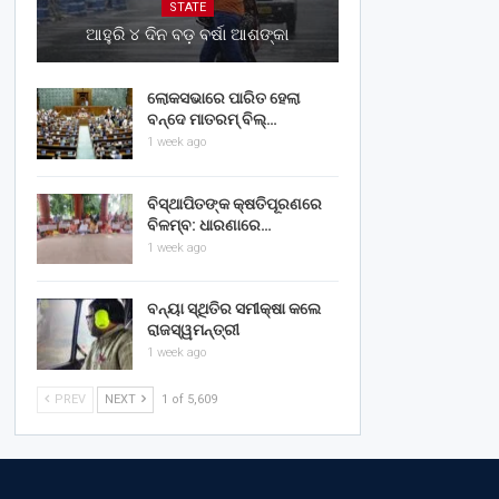
STATE
ଆହୁରି ୪ ଦିନ ବଡ଼ ବର୍ଷା ଆଶଙ୍କା
ଲୋକସଭାରେ ପାରିତ ହେଲା
ବନ୍ଦେ ମାତରମ୍‌ ବିଲ୍‌…
1 week ago
ବିସ୍ଥାପିତଙ୍କ କ୍ଷତିପୂରଣରେ
ବିଳମ୍ବ: ଧାରଣାରେ…
1 week ago
ବନ୍ୟା ସ୍ଥିତିର ସମୀକ୍ଷା କଲେ
ରାଜସ୍ୱମନ୍ତ୍ରୀ
1 week ago
PREV
NEXT
1 of 5,609