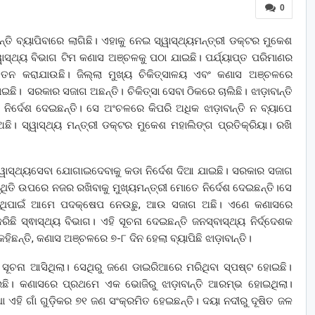
0
ନ୍ତି ବ୍ୟାପିବାରେ ଲାଗିଛି। ଏହାକୁ ନେଇ ସ୍ୱାସ୍ଥ୍ୟମନ୍ତ୍ରୀ ଡକ୍ଟର ମୁକେଶ
ସ୍ୱାସ୍ଥ୍ୟ ବିଭାଗ ଟିମ କଣାସ ଅଞ୍ଚଳକୁ ପଠା ଯାଇଛି। ପର୍ଯ୍ୟାପ୍ତ ପରିମାଣର
 କରାଯାଉଛି। ଜିଲ୍ଲା ମୁଖ୍ୟ ଚିକିତ୍ସାଳୟ ଏବଂ କଣାସ ଅଞ୍ଚଳରେ
ଇଛି। ସରକାର ସଜାଗ ଅଛନ୍ତି। ଚିକିତ୍ସା ସେବା ଠିକରେ ଚାଲିଛି। ଝାଡ଼ାବାନ୍ତି
ନିର୍ଦେଶ ଦେଇଛନ୍ତି। ସେ ଅଂଚଳରେ କିପରି ଅଧିକ ଝାଡ଼ାବାନ୍ତି ନ ବ୍ୟାପେ
 ସ୍ୱାସ୍ଥ୍ୟ ମନ୍ତ୍ରୀ ଡକ୍ଟର ମୁକେଶ ମହାଲିଙ୍ଗ ପ୍ରତିକ୍ରିୟା। ରଖି
୍ୱାସ୍ଥ୍ୟସେବା ଯୋଗାଇଦେବାକୁ କଡା ନିର୍ଦେଶ ଦିଆ ଯାଇଛି। ସରକାର ସଜାଗ
ି ସ୍ଥିତି ଉପରେ ନଜର ରଖିବାକୁ ମୁଖ୍ୟମନ୍ତ୍ରୀ ମୋତେ ନିର୍ଦେଶ ଦେଇଛନ୍ତି।ସେ
 ସେଥିପାଇଁ ଆମେ ପଦକ୍ଷେପ ନେଉଛୁ, ଆଉ ସଜାଗ ଅଛି। ଏଣେ କଣାସରେ
 ସ୍ଵାସ୍ଥ୍ୟ ବିଭାଗ। ଏହି ସୂଚନା ଦେଇଛନ୍ତି ଜନସ୍ବାସ୍ଥ୍ୟ ନିର୍ଦ୍ଦେଶକ
ହିଛନ୍ତି, କଣାସ ଅଞ୍ଚଳରେ ୭-୮ ଦିନ ହେଲା ବ୍ୟାପିଛି ଝାଡ଼ାବାନ୍ତି।
 ସୂଚନା ଆସିଥିଲା। ସେଥିରୁ ଜଣେ ଡାଇରିଆରେ ମରିଥିବା ସ୍ପଷ୍ଟ ହୋଇଛି।
ଇଛି। କଣାସରେ ପ୍ରଥମେ ଏକ ଭୋଜିରୁ ଝାଡ଼ାବାନ୍ତି ଆରମ୍ଭ ହୋଇଥିଲା।
୍ଧା ଏହି ଗାଁ ଗୁଡ଼ିକର ୭୧ ଜଣ ସଂକ୍ରମିତ ହେଇଛନ୍ତି। ଦୟା ନଦୀରୁ ଦୂଷିତ ଜଳ