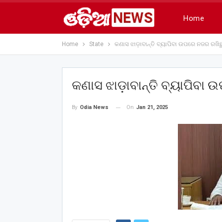
Home
Home
State
କଣାସ ଝାଡ଼ାବାନ୍ତି ବ୍ୟାପିବା ଉପରେ ନଜର ରଖିଛୁ
କଣାସ ଝାଡ଼ାବାନ୍ତି ବ୍ୟାପିବା ଉ
On
Jan 21, 2025
By
Odia News