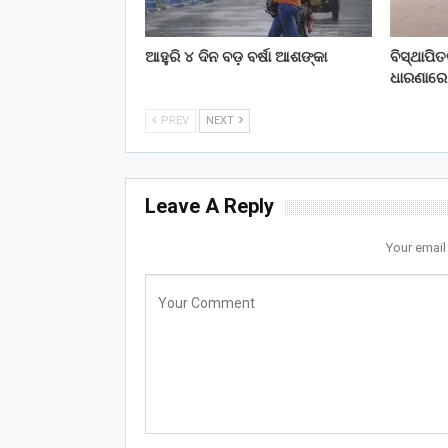
ଆହୁରି ୪ ଦିନ ବଡ଼ ବର୍ଷା ଆଶଙ୍କା
ବିସ୍ଥାପି
ଧାରଣାରେ
PREV
NEXT
Leave A Reply
Your email