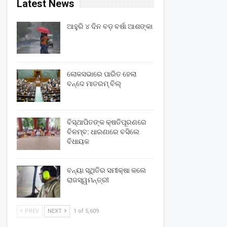
Latest News
ଆହୁରି ୪ ଦିନ ବଡ଼ ବର୍ଷା ଆଶଙ୍କା
ଲୋକସଭାରେ ପାରିତ ହେଲା
ବନ୍ଦେ ମାତରମ୍‌ ବିଲ୍‌
ବିସ୍ଥାପିତଙ୍କ କ୍ଷତିପୂରଣରେ
ବିଳମ୍ବ: ଧାରଣାରେ ବସିଲେ
ବିଧାୟକ
ବନ୍ୟା ସ୍ଥିତିର ସମୀକ୍ଷା କଲେ
ରାଜସ୍ୱମନ୍ତ୍ରୀ
PREV
NEXT
1 of 5,609