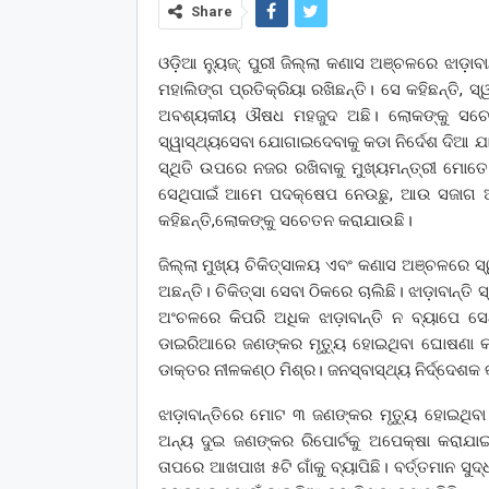
Share
ଓଡ଼ିଆ ନ୍ୟୁଜ୍: ପୁରୀ ଜିଲ୍ଲା କଣାସ ଅଞ୍ଚଳରେ ଝାଡ଼ାବା
ମହାଲିଙ୍ଗ ପ୍ରତିକ୍ରିୟା ରଖିଛନ୍ତି। ସେ କହିଛନ୍ତି, 
ଅବଶ୍ୟକୀୟ ଔଷଧ ମହଜୁଦ ଅଛି। ଲୋକଙ୍କୁ ସଚେତନ
ସ୍ୱାସ୍ଥ୍ୟସେବା ଯୋଗାଇଦେବାକୁ କଡା ନିର୍ଦେଶ ଦିଆ ଯା
ସ୍ଥିତି ଉପରେ ନଜର ରଖିବାକୁ ମୁଖ୍ୟମନ୍ତ୍ରୀ ମୋତେ 
ସେଥିପାଇଁ ଆମେ ପଦକ୍ଷେପ ନେଉଛୁ, ଆଉ ସଜାଗ ଅଛି।
କହିଛନ୍ତି,ଲୋକଙ୍କୁ ସଚେତନ କରାଯାଉଛି।
ଜିଲ୍ଲା ମୁଖ୍ୟ ଚିକିତ୍ସାଳୟ ଏବଂ କଣାସ ଅଞ୍ଚଳରେ ସ
ଅଛନ୍ତି। ଚିକିତ୍ସା ସେବା ଠିକରେ ଚାଲିଛି। ଝାଡ଼ାବାନ୍ତ
ଅଂଚଳରେ କିପରି ଅଧିକ ଝାଡ଼ାବାନ୍ତି ନ ବ୍ୟାପେ
ଡାଇରିଆରେ ଜଣଙ୍କର ମୃତ୍ୟୁ ହୋଇଥିବା ଘୋଷଣା କରିଛି
ଡାକ୍ତର ନୀଳକଣ୍ଠ ମିଶ୍ର। ଜନସ୍ବାସ୍ଥ୍ୟ ନିର୍ଦ୍ଦେଶକ କ
ଝାଡ଼ାବାନ୍ତିରେ ମୋଟ ୩ ଜଣଙ୍କର ମୃତ୍ୟୁ ହୋଇଥିବା
ଅନ୍ୟ ଦୁଇ ଜଣଙ୍କର ରିପୋର୍ଟକୁ ଅପେକ୍ଷା କରାଯା
ତାପରେ ଆଖପାଖ ୫ଟି ଗାଁକୁ ବ୍ୟାପିଛି। ବର୍ତ୍ତମାନ ସୁଦ