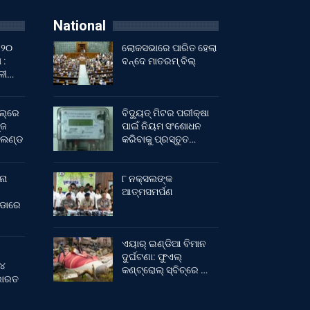
National
 ୨୦
ଲୋକସଭାରେ ପାରିତ ହେଲା
 :
ବନ୍ଦେ ମାତରମ୍‌ ବିଲ୍‌
ାଳୀ…
ଲ୍‌ରେ
ବିଦ୍ୟୁତ୍ ମିଟର ପରୀକ୍ଷା
୍ଜ
ପାଇଁ ନିୟମ ସଂଶୋଧନ
ଂଲଣ୍ଡ
କରିବାକୁ ପ୍ରସ୍ତୁତ…
ନା
୮ ନକ୍ସଲଙ୍କ
ଆତ୍ମସମର୍ପଣ
ୀଡାରେ
ଏୟାର୍ ଇଣ୍ଡିଆ ବିମାନ
ଦୁର୍ଘଟଣା: ଫୁଏଲ୍‌
 ୪
କଣ୍ଟ୍ରୋଲ୍‌ ସ୍ବିଚ୍‌ରେ …
 ଭାରତ