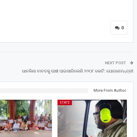
0
NEXT POST
ଧାନକିଣା ବାବଦକୁ ଚାଷୀ ପାଇସାରିଲେଣି ୭୨୦୮ କୋଟି: ଯୋଗାଣମନ୍ତ୍ରୀ
More From Author
STATE