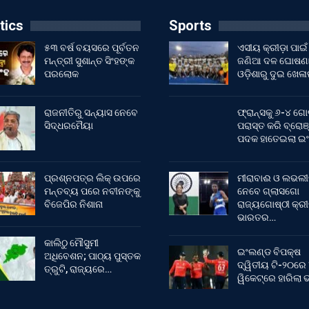
tics
Sports
୫୩ ବର୍ଷ ବୟସରେ ପୂର୍ବତନ
ଏସୀୟ କ୍ରୀଡ଼ା ପାଇଁ
ମନ୍ତ୍ରୀ ସୁଶାନ୍ତ ସିଂହଙ୍କ
ଜଣିଆ ଦଳ ଘୋଷଣା
ପରଲୋକ
ଓଡ଼ିଶାରୁ ଦୁଇ ଖେଳ
ରାଜନୀତିରୁ ସନ୍ୟାସ ନେବେ
ଫ୍ରାନ୍ସକୁ ୬-୪ ଗୋ
ସିଦ୍ଧରମୈୟା
ପରାସ୍ତ କରି ବ୍ରୋଞ
ପଦକ ହାତେଇଲା ଇ
ପ୍ରଶ୍ନପତ୍ର ଲିକ୍ ଉପରେ
ମୀରାବାଈ ଓ ଲଭଲୀ
ମନ୍ତବ୍ୟ ପରେ ନବୀନଙ୍କୁ
ନେବେ ଗ୍ଲାସଗୋ
ବିଜେପିର ନିଶାନା
ରାଜ୍ୟଗୋଷ୍ଠୀ କ୍ର
ଭାରତର…
କାଲିଠୁ ମୌସୁମୀ
ଇଂଲଣ୍ଡ ବିପକ୍ଷ
ଅଧିବେଶନ; ପାଠ୍ୟ ପୁସ୍ତକ
ଦ୍ୱିତୀୟ ଟି-୨୦ରେ
ତ୍ରୁଟି, ରାଜ୍ୟରେ…
ୱିକେଟ୍‌ରେ ହାରିଲା