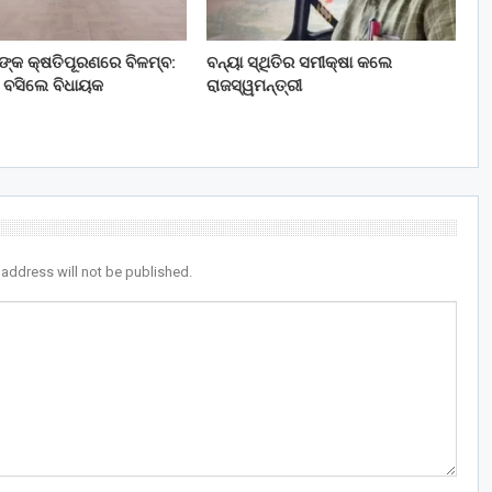
ତଙ୍କ କ୍ଷତିପୂରଣରେ ବିଳମ୍ବ:
ବନ୍ୟା ସ୍ଥିତିର ସମୀକ୍ଷା କଲେ
 ବସିଲେ ବିଧାୟକ
ରାଜସ୍ୱମନ୍ତ୍ରୀ
 address will not be published.