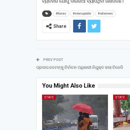
ବ୍ୟବହାର ଯୋଗୁଁ ଡାଇରିଆ ବ୍ୟାପିଥିବା ଜଣାପଡିଛି।
#Kanas
#newsupdate
#odianews
Share
PREV POST
ପ୍ରତାପ ଦେବଙ୍କୁ ନିର୍ବାଚନ ଅଧିକାରୀ ନିଯୁକ୍ତ କଲା ବିଜେଡି
You Might Also Like
STATE
STATE