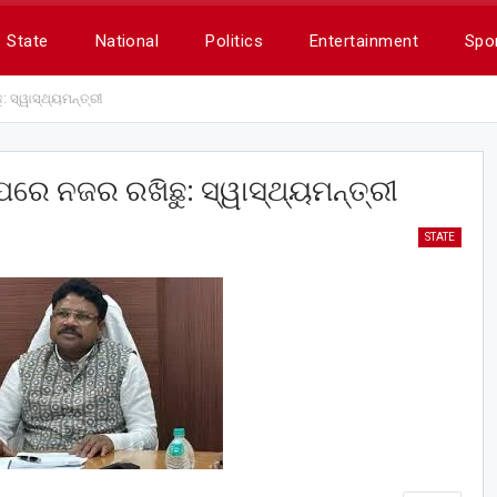
State
National
Politics
Entertainment
Spo
: ସ୍ୱାସ୍ଥ୍ୟମନ୍ତ୍ରୀ
ପରେ ନଜର ରଖିଛୁ: ସ୍ୱାସ୍ଥ୍ୟମନ୍ତ୍ରୀ
STATE