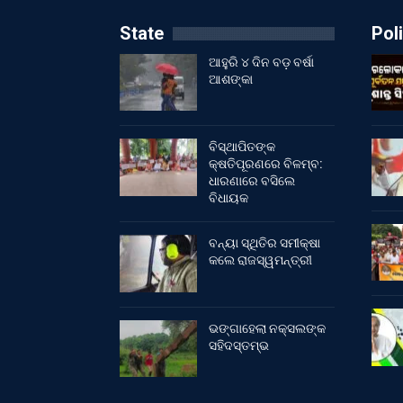
State
Poli
ଆହୁରି ୪ ଦିନ ବଡ଼ ବର୍ଷା
ଆଶଙ୍କା
ବିସ୍ଥାପିତଙ୍କ
କ୍ଷତିପୂରଣରେ ବିଳମ୍ବ:
ଧାରଣାରେ ବସିଲେ
ବିଧାୟକ
ବନ୍ୟା ସ୍ଥିତିର ସମୀକ୍ଷା
କଲେ ରାଜସ୍ୱମନ୍ତ୍ରୀ
ଭଙ୍ଗାହେଲା ନକ୍ସଲଙ୍କ
ସହିଦସ୍ତମ୍ଭ