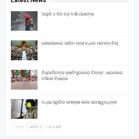
ଆହୁରି ୪ ଦିନ ବଡ଼ ବର୍ଷା ଆଶଙ୍କା
ଲୋକସଭାରେ ପାରିତ ହେଲା ବନ୍ଦେ ମାତରମ୍‌ ବିଲ୍‌
ବିସ୍ଥାପିତଙ୍କ କ୍ଷତିପୂରଣରେ ବିଳମ୍ବ: ଧାରଣାରେ
ବସିଲେ ବିଧାୟକ
ବନ୍ୟା ସ୍ଥିତିର ସମୀକ୍ଷା କଲେ ରାଜସ୍ୱମନ୍ତ୍ରୀ
PREV
NEXT
1 of 5,609