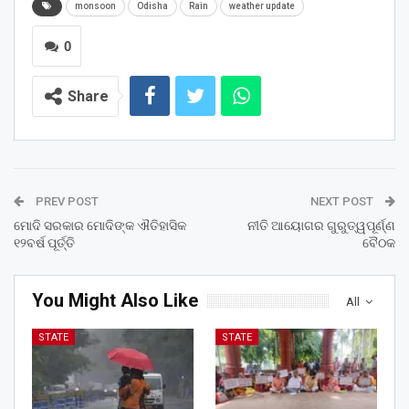
monsoon
Odisha
Rain
weather update
0
Share
PREV POST
NEXT POST
ମୋଦି ସରକାର ମୋଦିଙ୍କ ଐତିହାସିକ
ନୀତି ଆୟୋଗର ଗୁରୁତ୍ୱପୂର୍ଣ୍ଣ
୧୨ବର୍ଷ ପୂର୍ତ୍ତି
ବୈଠକ
You Might Also Like
All
STATE
STATE