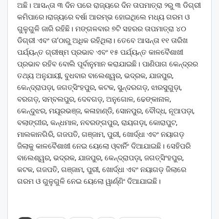
ଅଛି। ଆସନ୍ତା ୩ ଦିନ ପରେ ରାଜ୍ୟରେ ଦିନ ତାପମାତ୍ରା ୨ରୁ ୩ ଡିଗ୍ରୀ
କମିପାରେ।ରାଜ୍ୟରେ ବର୍ଷା ଆରମ୍ଭ ହୋଇଥିଲେ ମଧ୍ୟ ଗରମ ଓ
ଗୁଳୁଗୁଳି ଜାରି ରହିଛି। ମଙ୍ଗଳବାର ୭ଟି ସହରର ତାପମାତ୍ରା ୪୦
ଡିଗ୍ରୀ ଏବଂ ତା’ଠାରୁ ଅଧିକ ରହିଥିଲା। ତେବେ ଆସନ୍ତା ୧୧ ତାରିଖ
ପର୍ଯ୍ୟନ୍ତ ଗ୍ରୀଷ୍ମ ପ୍ରଭାବ ଏବଂ ୧୫ ପର୍ଯ୍ୟନ୍ତ କାଳବୈଶାଖୀ
ପ୍ରଭାବ ରହିବ ବୋଲି ପୂର୍ବାନୁମାନ କରାଯାଇଛି। ପାଣିପାଗ କେନ୍ଦ୍ରର
ତଥ୍ୟ ଅନୁଯାୟୀ, ବୁଧବାର ବାଲେଶ୍ୱର, ଭଦ୍ରକ, ଯାଜପୁର,
କେନ୍ଦ୍ରାପଡ଼ା, ଜଗତ୍‌ସିଂହପୁର, କଟକ, ସୁନ୍ଦରଗଡ଼, ଝାରସୁଗୁଡ଼ା,
ବରଗଡ଼, ସମ୍ବଲପୁର, ଦେବଗଡ଼, ଅନୁଗୋଳ, ଢେଙ୍କାନାଳ,
କେନ୍ଦୁଝର, ମୟୂରଭଞ୍ଜ, କଳାହାଣ୍ଡି, ସୋନପୁର, ବୌଦ୍ଧ, ନୂଆପଡ଼ା,
ବଲାଙ୍ଗୀର, କନ୍ଧମାଳ, ନବରଙ୍ଗପୁର, ରାୟଗଡ଼ା, କୋରାପୁଟ,
ମାଲକାନଗିରି, ଗଜପତି, ଗଞ୍ଜାମ, ପୁରୀ, ଖୋର୍ଦ୍ଧା ଏବଂ ନୟାଗଡ଼
ଜିଲାକୁ କାଳବୈଶାଖୀ ନେଇ ୟେଲୋ ଓ୍ବାର୍ନିଂ ଦିଆଯାଇଛି। ସେହିପରି
ବାଲେଶ୍ୱର, ଭଦ୍ରକ, ଯାଜପୁର, କେନ୍ଦ୍ରାପଡ଼ା, ଜଗତ୍‌ସିଂହପୁର,
କଟକ, ଗଜପତି, ଗଞ୍ଜାମ, ପୁରୀ, ଖୋର୍ଦ୍ଧା ଏବଂ ନୟାଗଡ଼ ଜିଲାରେ
ଗରମ ଓ ଗୁଳୁଗୁଳି ନେଇ ୟେଲୋ ୱାର୍ଣ୍ଣିଂ ଦିଆଯାଇଛି।