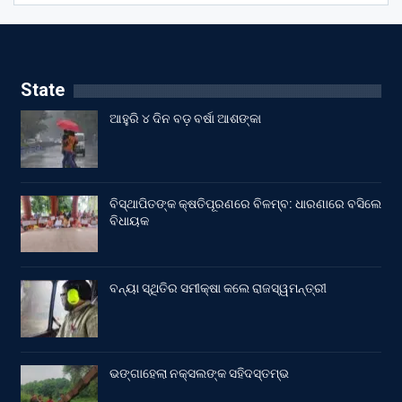
State
ଆହୁରି ୪ ଦିନ ବଡ଼ ବର୍ଷା ଆଶଙ୍କା
ବିସ୍ଥାପିତଙ୍କ କ୍ଷତିପୂରଣରେ ବିଳମ୍ବ: ଧାରଣାରେ ବସିଲେ
ବିଧାୟକ
ବନ୍ୟା ସ୍ଥିତିର ସମୀକ୍ଷା କଲେ ରାଜସ୍ୱମନ୍ତ୍ରୀ
ଭଙ୍ଗାହେଲା ନକ୍ସଲଙ୍କ ସହିଦସ୍ତମ୍ଭ