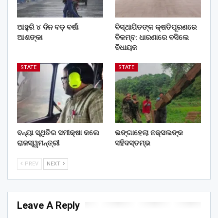
ଆହୁରି ୪ ଦିନ ବଡ଼ ବର୍ଷା
ବିସ୍ଥାପିତଙ୍କ କ୍ଷତିପୂରଣରେ
ଆଶଙ୍କା
ବିଳମ୍ବ: ଧାରଣାରେ ବସିଲେ
ବିଧାୟକ
STATE
STATE
ବନ୍ୟା ସ୍ଥିତିର ସମୀକ୍ଷା କଲେ
ଭଙ୍ଗାହେଲା ନକ୍ସଲଙ୍କ
ରାଜସ୍ୱମନ୍ତ୍ରୀ
ସହିଦସ୍ତମ୍ଭ
PREV
NEXT
Leave A Reply