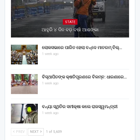
STATE
ଆହୁରି ୪ ଦିନ ବଡ଼ ବର୍ଷା ଆଶଙ୍କା
ଲୋକସଭାରେ ପାରିତ ହେଲା ବନ୍ଦେ ମାତରମ୍‌ ବିଲ୍‌…
1 week ago
ବିସ୍ଥାପିତଙ୍କ କ୍ଷତିପୂରଣରେ ବିଳମ୍ବ: ଧାରଣାରେ…
1 week ago
ବନ୍ୟା ସ୍ଥିତିର ସମୀକ୍ଷା କଲେ ରାଜସ୍ୱମନ୍ତ୍ରୀ
1 week ago
PREV
NEXT
1 of 5,609