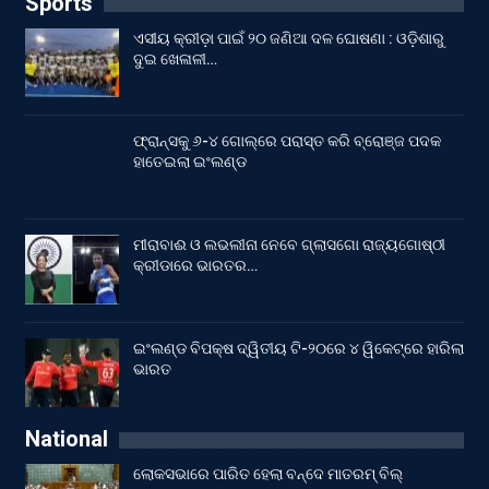
Sports
ଏସୀୟ କ୍ରୀଡ଼ା ପାଇଁ ୨୦ ଜଣିଆ ଦଳ ଘୋଷଣା : ଓଡ଼ିଶାରୁ
ଦୁଇ ଖେଳାଳୀ…
ଫ୍ରାନ୍ସକୁ ୬-୪ ଗୋଲ୍‌ରେ ପରାସ୍ତ କରି ବ୍ରୋଞ୍ଜ ପଦକ
ହାତେଇଲା ଇଂଲଣ୍ଡ
ମୀରାବାଈ ଓ ଲଭଲୀନା ନେବେ ଗ୍ଲାସଗୋ ରାଜ୍ୟଗୋଷ୍ଠୀ
କ୍ରୀଡାରେ ଭାରତର…
ଇଂଲଣ୍ଡ ବିପକ୍ଷ ଦ୍ୱିତୀୟ ଟି-୨୦ରେ ୪ ୱିକେଟ୍‌ରେ ହାରିଲା
ଭାରତ
National
ଲୋକସଭାରେ ପାରିତ ହେଲା ବନ୍ଦେ ମାତରମ୍‌ ବିଲ୍‌