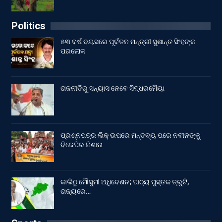
Politics
୫୩ ବର୍ଷ ବୟସରେ ପୂର୍ବତନ ମନ୍ତ୍ରୀ ସୁଶାନ୍ତ ସିଂହଙ୍କ
ପରଲୋକ
ରାଜନୀତିରୁ ସନ୍ୟାସ ନେବେ ସିଦ୍ଧରମୈୟା
ପ୍ରଶ୍ନପତ୍ର ଲିକ୍ ଉପରେ ମନ୍ତବ୍ୟ ପରେ ନବୀନଙ୍କୁ
ବିଜେପିର ନିଶାନା
କାଲିଠୁ ମୌସୁମୀ ଅଧିବେଶନ; ପାଠ୍ୟ ପୁସ୍ତକ ତ୍ରୁଟି,
ରାଜ୍ୟରେ…