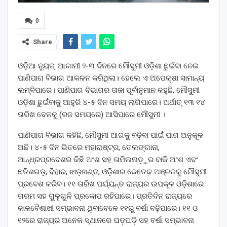
0
Share
ଓଡ଼ିଆ ନ୍ୟୁଜ୍: ଆଗାମୀ ୨-୩ ଦିନରେ ମୌସୁମୀ ଓଡ଼ିଶା ଛୁଇଁବା ନେଇ
ପାଣିପାଗ ବିଭାଗ ଆକଳନ କରିଥିଲା। ହେଲେ ଏ ଅପେକ୍ଷା ସାମାନ୍ୟ
ଲମ୍ବିପାରେ। ପାଣିପାଗ ବିଭାଗର ତାଜା ପୂର୍ବାନୁମାନ କହୁଛି, ମୌସୁମୀ
ଓଡ଼ିଶା ଛୁଇଁବାକୁ ଆହୁରି ୪-୫ ଦିନ ସମୟ ଲାଗିପାରେ। ଅର୍ଥାତ୍ ୧୩ ୧୪
ତାରିଖ ବେଳକୁ (ରଜ ସମୟରେ) ଆସିପାରେ ମୌସୁମୀ ।
ପାଣିପାଗ ବିଭାଗ କହିଛି, ମୌସୁମୀ ଆଗକୁ ବଢ଼ିବା ପାଇଁ ପାଗ ଅନୁକୂଳ
ଅଛି। ୪-୫ ଦିନ ଭିତରେ ମହାରାଷ୍ଟ୍ର, ତେଲଙ୍ଗାନା,
ଆନ୍ଧ୍ରପ୍ରଦେଶର କିଛି ଅଂଶ ସହ ତାମିଲନାଡ଼ୁର ବାକି ଅଂଶ ଏବଂ
ଛତିଶଗଡ଼, ବିହାର, ଝାଡ଼ଖଣ୍ଡ, ଓଡ଼ିଶାର କେତେକ ଅଞ୍ଚଳକୁ ମୌସୁମୀ
ପ୍ରବେଶ କରିବ। ୧୧ ତାରିଖ ପର୍ଯ୍ୟନ୍ତ ରାଜ୍ୟର ଉପକୂଳ ଓଡ଼ିଶାରେ
ଗରମ ସହ ଗୁଳୁଗୁଳି ପ୍ରକୋପ ରହିପାରେ। ପ୍ରତିଦିନ ରାଜ୍ୟରେ
କାଳବୈଶାଖୀ ସମ୍ଭାବନା ଥିବାବେଳେ ୧୧ରୁ ବର୍ଷା ବଢ଼ିପାରେ। ୧୧ ଓ
୧୨ରେ ରାଜ୍ୟର ଅନେକ ସ୍ଥାନରେ ଘଡ଼ଘଡ଼ି ସହ ବର୍ଷା ସମ୍ଭାବନା