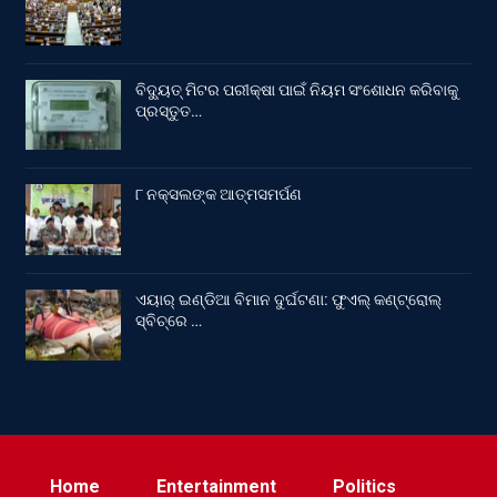
ବିଦ୍ୟୁତ୍ ମିଟର ପରୀକ୍ଷା ପାଇଁ ନିୟମ ସଂଶୋଧନ କରିବାକୁ
ପ୍ରସ୍ତୁତ…
୮ ନକ୍ସଲଙ୍କ ଆତ୍ମସମର୍ପଣ
ଏୟାର୍ ଇଣ୍ଡିଆ ବିମାନ ଦୁର୍ଘଟଣା: ଫୁଏଲ୍‌ କଣ୍ଟ୍ରୋଲ୍‌
ସ୍ବିଚ୍‌ରେ …
Home
Entertainment
Politics