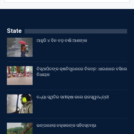
State
ଆହୁରି ୪ ଦିନ ବଡ଼ ବର୍ଷା ଆଶଙ୍କା
ବିସ୍ଥାପିତଙ୍କ କ୍ଷତିପୂରଣରେ ବିଳମ୍ବ: ଧାରଣାରେ ବସିଲେ
ବିଧାୟକ
ବନ୍ୟା ସ୍ଥିତିର ସମୀକ୍ଷା କଲେ ରାଜସ୍ୱମନ୍ତ୍ରୀ
ଭଙ୍ଗାହେଲା ନକ୍ସଲଙ୍କ ସହିଦସ୍ତମ୍ଭ