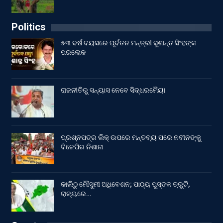
Politics
୫୩ ବର୍ଷ ବୟସରେ ପୂର୍ବତନ ମନ୍ତ୍ରୀ ସୁଶାନ୍ତ ସିଂହଙ୍କ
ପରଲୋକ
ରାଜନୀତିରୁ ସନ୍ୟାସ ନେବେ ସିଦ୍ଧରମୈୟା
ପ୍ରଶ୍ନପତ୍ର ଲିକ୍ ଉପରେ ମନ୍ତବ୍ୟ ପରେ ନବୀନଙ୍କୁ
ବିଜେପିର ନିଶାନା
କାଲିଠୁ ମୌସୁମୀ ଅଧିବେଶନ; ପାଠ୍ୟ ପୁସ୍ତକ ତ୍ରୁଟି,
ରାଜ୍ୟରେ…