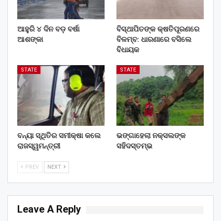
ଆହୁରି ୪ ଦିନ ବଡ଼ ବର୍ଷା
ବିସ୍ଥାପିତଙ୍କ କ୍ଷତିପୂରଣରେ
ଆଶଙ୍କା
ବିଳମ୍ବ: ଧାରଣାରେ ବସିଲେ
ବିଧାୟକ
STATE
STATE
ବନ୍ୟା ସ୍ଥିତିର ସମୀକ୍ଷା କଲେ
ଭଙ୍ଗାହେଲା ନକ୍ସଲଙ୍କ
ରାଜସ୍ୱମନ୍ତ୍ରୀ
ସହିଦସ୍ତମ୍ଭ
PREV
NEXT
Leave A Reply