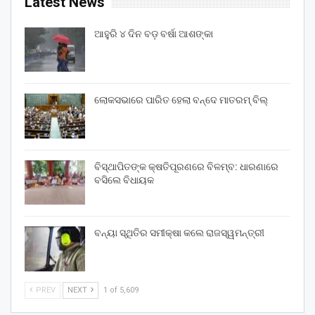
Latest News
ଆହୁରି ୪ ଦିନ ବଡ଼ ବର୍ଷା ଆଶଙ୍କା
ଲୋକସଭାରେ ପାରିତ ହେଲା ବନ୍ଦେ ମାତରମ୍‌ ବିଲ୍‌
ବିସ୍ଥାପିତଙ୍କ କ୍ଷତିପୂରଣରେ ବିଳମ୍ବ: ଧାରଣାରେ
ବସିଲେ ବିଧାୟକ
ବନ୍ୟା ସ୍ଥିତିର ସମୀକ୍ଷା କଲେ ରାଜସ୍ୱମନ୍ତ୍ରୀ
PREV
NEXT
1 of 5,609