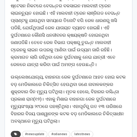
ଷ୍ଟେସନ ନିକଟରେ ବେଦାନ୍ତର ବକସାଇନ ମାଲବାହୀ ଟ୍ରେନ
ଲାଇନଚ୍ୟୁତ ହୋଇଛି। ଏହି ମାଲବାହୀ ଟ୍ରେନ ଲାଞ୍ଜିଗଡ ବେଦାନ୍ତ
ପ୍ଲାଣ୍ଟକୁ ଯାଉଥିବା ସମୟରେ ତିନୋଟି ବଗି ରେଳ ଧାରଣରୁ ଖସି
ପଡିଛି, ଯେଉଁଥିପାଇଁ ରେଳ ଯାତାୟତ ବ୍ୟାହତ ହୋଇଛି। ଏହି
ଦୁର୍ଘଟଣାରେ କୌଣସି ଧନଜୀବନର କ୍ଷୟକ୍ଷତି ହୋଇନଥିବା
ଜଣାପଡିଛି। ତେବେ ରେଳ ବିଭାଗ ପକ୍ଷରୁ ତୁରନ୍ତ ମାଲବାହୀ
ଟ୍ରେନକୁ ଲାଇନ ଉପରକୁ ଆଣିବା ପାଇଁ ଉଦ୍ୟମ ଜାରି ରହିଛି।
କ୍ରମାଗତ ଲାଗି ରହିଥିବା ରେଳ ଦୁର୍ଘଟଣାକୁ ନେଇ ଯାତ୍ରୀ ଏବେ
ରେଳରେ ଯାତ୍ରା କରିବା ପାଇଁ ଅମଙ୍ଗ ହେଉଛନ୍ତି।
ଉଲ୍ଲେଖଯୋଗ୍ୟ, ବାହାନଗା ରେଳ ଦୁର୍ଘଟଣାରେ ଆହତ ହୋଇ କଟକ
ବଡ଼ ମେଡିକାଲରେ ଚିକିତ୍ସିତ ହେଉଥିବା ଜଣେ ନାବାଳକଙ୍କର
ଶୁକ୍ରବାର ଦିନ ମୃତ୍ୟୁ ଘଟିଥିଲା। ମୃତକ ହେଲେ, ବିହାରର ବାସିନ୍ଦା
ପ୍ରକାଶ ରାମ(୧୭)। ଏହାକୁ ମିଶାଇ ବାହାନଗା ରେଳ ଦୁର୍ଘଟଣାରେ
ମୃତ୍ୟୁସଂଖ୍ୟା ୨୯୦ରେ ପହଞ୍ଚିଥିଲା। ଏହାପୂର୍ବରୁ ଗତ ୧୩ ତାରିଖରେ
ବିହାରର ବିଜୟ ପାଶୱାନଙ୍କ କଟକ ବଡ଼ ମେଡିକାଲରେ ଚିକିତ୍ସାଧୀନ
ଅବସ୍ଥାରେ ମୃତ୍ୟୁ ଘଟିଥିଲା।
#newsupdate
#odianews
latestnews