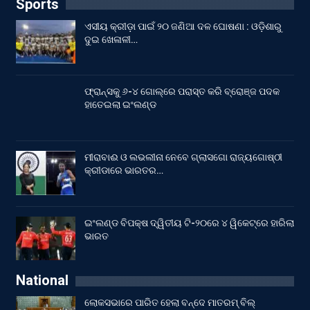
Sports
ଏସୀୟ କ୍ରୀଡ଼ା ପାଇଁ ୨୦ ଜଣିଆ ଦଳ ଘୋଷଣା : ଓଡ଼ିଶାରୁ
ଦୁଇ ଖେଳାଳୀ…
ଫ୍ରାନ୍ସକୁ ୬-୪ ଗୋଲ୍‌ରେ ପରାସ୍ତ କରି ବ୍ରୋଞ୍ଜ ପଦକ
ହାତେଇଲା ଇଂଲଣ୍ଡ
ମୀରାବାଈ ଓ ଲଭଲୀନା ନେବେ ଗ୍ଲାସଗୋ ରାଜ୍ୟଗୋଷ୍ଠୀ
କ୍ରୀଡାରେ ଭାରତର…
ଇଂଲଣ୍ଡ ବିପକ୍ଷ ଦ୍ୱିତୀୟ ଟି-୨୦ରେ ୪ ୱିକେଟ୍‌ରେ ହାରିଲା
ଭାରତ
National
ଲୋକସଭାରେ ପାରିତ ହେଲା ବନ୍ଦେ ମାତରମ୍‌ ବିଲ୍‌