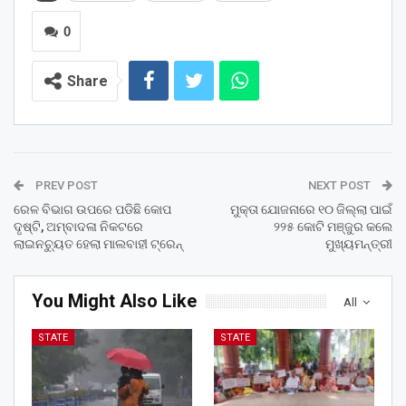
0
Share
PREV POST
NEXT POST
ରେଳ ବିଭାଗ ଉପରେ ପଡିଛି କୋପ
ମୁକ୍ତା ଯୋଜନାରେ ୧୦ ଜିଲ୍ଲା ପାଇଁ
ଦୃଷ୍ଟି, ଅମ୍ବାଦଳା ନିକଟରେ
୨୨୫ କୋଟି ମଞ୍ଜୁର କଲେ
ଲାଇନଚ୍ୟୁତ ହେଲା ମାଲବାହୀ ଟ୍ରେନ୍‌
ମୁଖ୍ୟମନ୍ତ୍ରୀ
You Might Also Like
All
STATE
STATE