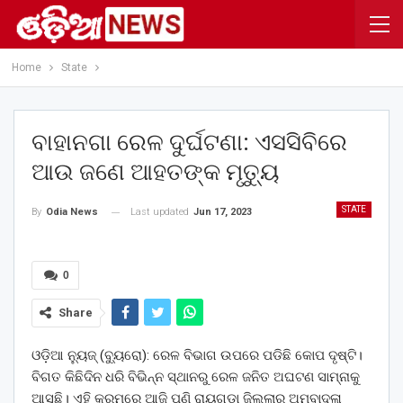
Home
State
ବାହାନଗା ରେଳ ଦୁର୍ଘଟଣା: ଏସସିବିରେ
ଆଉ ଜଣେ ଆହତଙ୍କ ମୃତ୍ୟୁ
STATE
Last updated
Jun 17, 2023
By
Odia News
0
Share
ଓଡ଼ିଆ ନ୍ୟୁଜ୍ (ବ୍ୟୁରୋ): ରେଳ ବିଭାଗ ଉପରେ ପଡିଛି କୋପ ଦୃଷ୍ଟି।
ବିଗତ କିଛିଦିନ ଧରି ବିଭିନ୍ନ ସ୍ଥାନରୁ ରେଳ ଜନିତ ଅଘଟଣ ସାମ୍ନାକୁ
ଆସୁଛି। ଏହି କ୍ରମରେ ଆଜି ପୁଣି ରାୟଗଡା ଜିଲ୍ଲାର ଅମ୍ବାଦଳା