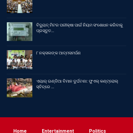
ବିଦ୍ୟୁତ୍ ମିଟର ପରୀକ୍ଷା ପାଇଁ ନିୟମ ସଂଶୋଧନ କରିବାକୁ
ପ୍ରସ୍ତୁତ…
୮ ନକ୍ସଲଙ୍କ ଆତ୍ମସମର୍ପଣ
ଏୟାର୍ ଇଣ୍ଡିଆ ବିମାନ ଦୁର୍ଘଟଣା: ଫୁଏଲ୍‌ କଣ୍ଟ୍ରୋଲ୍‌
ସ୍ବିଚ୍‌ରେ …
Home
Entertainment
Politics