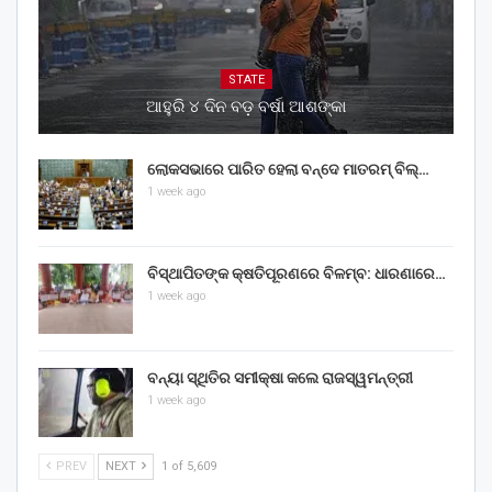
STATE
ଆହୁରି ୪ ଦିନ ବଡ଼ ବର୍ଷା ଆଶଙ୍କା
ଲୋକସଭାରେ ପାରିତ ହେଲା ବନ୍ଦେ ମାତରମ୍‌ ବିଲ୍‌…
1 week ago
ବିସ୍ଥାପିତଙ୍କ କ୍ଷତିପୂରଣରେ ବିଳମ୍ବ: ଧାରଣାରେ…
1 week ago
ବନ୍ୟା ସ୍ଥିତିର ସମୀକ୍ଷା କଲେ ରାଜସ୍ୱମନ୍ତ୍ରୀ
1 week ago
PREV
NEXT
1 of 5,609