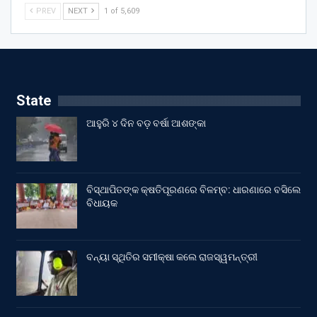
PREV
NEXT
1 of 5,609
State
ଆହୁରି ୪ ଦିନ ବଡ଼ ବର୍ଷା ଆଶଙ୍କା
ବିସ୍ଥାପିତଙ୍କ କ୍ଷତିପୂରଣରେ ବିଳମ୍ବ: ଧାରଣାରେ ବସିଲେ
ବିଧାୟକ
ବନ୍ୟା ସ୍ଥିତିର ସମୀକ୍ଷା କଲେ ରାଜସ୍ୱମନ୍ତ୍ରୀ