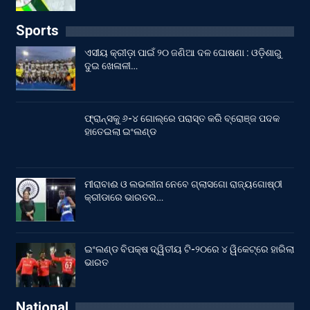
Sports
ଏସୀୟ କ୍ରୀଡ଼ା ପାଇଁ ୨୦ ଜଣିଆ ଦଳ ଘୋଷଣା : ଓଡ଼ିଶାରୁ
ଦୁଇ ଖେଳାଳୀ…
ଫ୍ରାନ୍ସକୁ ୬-୪ ଗୋଲ୍‌ରେ ପରାସ୍ତ କରି ବ୍ରୋଞ୍ଜ ପଦକ
ହାତେଇଲା ଇଂଲଣ୍ଡ
ମୀରାବାଈ ଓ ଲଭଲୀନା ନେବେ ଗ୍ଲାସଗୋ ରାଜ୍ୟଗୋଷ୍ଠୀ
କ୍ରୀଡାରେ ଭାରତର…
ଇଂଲଣ୍ଡ ବିପକ୍ଷ ଦ୍ୱିତୀୟ ଟି-୨୦ରେ ୪ ୱିକେଟ୍‌ରେ ହାରିଲା
ଭାରତ
National