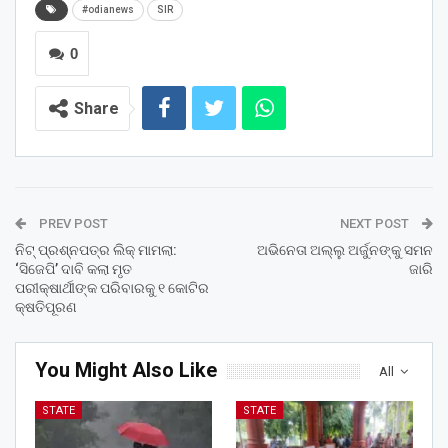
#odianews
SIR
0
Share
PREV POST
NEXT POST
ନିଟ୍ ପ୍ରଶ୍ନପତ୍ର ଲିକ୍ ମାମଲା:
ଅଭିନେତା ଅଲ୍ଲୁ ଅର୍ଜୁନଙ୍କୁ ସମନ
‘ସିଜେପି’ ଦାବି କଲା ମୃତ
ଜାରି
ପରୀକ୍ଷାର୍ଥୀଙ୍କ ପରିବାରକୁ ୧ କୋଟିର
କ୍ଷତିପୂରଣ
You Might Also Like
All
STATE
STATE