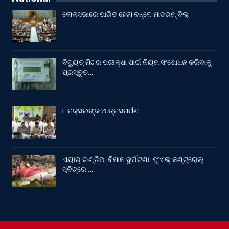
ଲୋକସଭାରେ ପାରିତ ହେଲା ବନ୍ଦେ ମାତରମ୍‌ ବିଲ୍‌
ବିଦ୍ୟୁତ୍ ମିଟର ପରୀକ୍ଷା ପାଇଁ ନିୟମ ସଂଶୋଧନ କରିବାକୁ
ପ୍ରସ୍ତୁତ…
୮ ନକ୍ସଲଙ୍କ ଆତ୍ମସମର୍ପଣ
ଏୟାର୍ ଇଣ୍ଡିଆ ବିମାନ ଦୁର୍ଘଟଣା: ଫୁଏଲ୍‌ କଣ୍ଟ୍ରୋଲ୍‌
ସ୍ବିଚ୍‌ରେ …