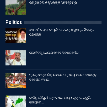
ଭଙ୍ଗାହେଲା ନକ୍ସଲଙ୍କ ସହିଦସ୍ତମ୍ଭ
Politics
୫୩ ବର୍ଷ ବୟସରେ ପୂର୍ବତନ ମନ୍ତ୍ରୀ ସୁଶାନ୍ତ ସିଂହଙ୍କ
ପରଲୋକ
ରାଜନୀତିରୁ ସନ୍ୟାସ ନେବେ ସିଦ୍ଧରମୈୟା
ପ୍ରଶ୍ନପତ୍ର ଲିକ୍ ଉପରେ ମନ୍ତବ୍ୟ ପରେ ନବୀନଙ୍କୁ
ବିଜେପିର ନିଶାନା
କାଲିଠୁ ମୌସୁମୀ ଅଧିବେଶନ; ପାଠ୍ୟ ପୁସ୍ତକ ତ୍ରୁଟି,
ରାଜ୍ୟରେ…