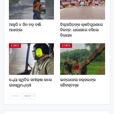
ଆହୁରି ୪ ଦିନ ବଡ଼ ବର୍ଷା
ବିସ୍ଥାପିତଙ୍କ କ୍ଷତିପୂରଣରେ
ଆଶଙ୍କା
ବିଳମ୍ବ: ଧାରଣାରେ ବସିଲେ
ବିଧାୟକ
STATE
STATE
ବନ୍ୟା ସ୍ଥିତିର ସମୀକ୍ଷା କଲେ
ଭଙ୍ଗାହେଲା ନକ୍ସଲଙ୍କ
ରାଜସ୍ୱମନ୍ତ୍ରୀ
ସହିଦସ୍ତମ୍ଭ
PREV
NEXT