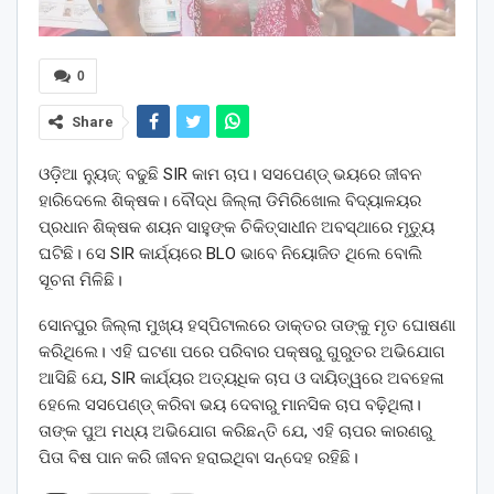
0
Share
ଓଡ଼ିଆ ନ୍ୟୁଜ୍: ବଢୁଛି SIR କାମ ଚାପ। ସସପେଣ୍ଡ୍ ଭୟରେ ଜୀବନ
ହାରିଦେଲେ ଶିକ୍ଷକ। ବୌଦ୍ଧ ଜିଲ୍ଲା ଡିମିରିଖୋଲ ବିଦ୍ୟାଳୟର
ପ୍ରଧାନ ଶିକ୍ଷକ ଶୟନ ସାହୁଙ୍କ ଚିକିତ୍ସାଧୀନ ଅବସ୍ଥାରେ ମୃତ୍ୟୁ
ଘଟିଛି। ସେ SIR କାର୍ଯ୍ୟରେ BLO ଭାବେ ନିୟୋଜିତ ଥିଲେ ବୋଲି
ସୂଚନା ମିଳିଛି।
ସୋନପୁର ଜିଲ୍ଲା ମୁଖ୍ୟ ହସ୍ପିଟାଲରେ ଡାକ୍ତର ତାଙ୍କୁ ମୃତ ଘୋଷଣା
କରିଥିଲେ। ଏହି ଘଟଣା ପରେ ପରିବାର ପକ୍ଷରୁ ଗୁରୁତର ଅଭିଯୋଗ
ଆସିଛି ଯେ, SIR କାର୍ଯ୍ୟର ଅତ୍ୟଧିକ ଚାପ ଓ ଦାୟିତ୍ୱରେ ଅବହେଳା
ହେଲେ ସସପେଣ୍ଡ୍ କରିବା ଭୟ ଦେବାରୁ ମାନସିକ ଚାପ ବଢ଼ିଥିଲା।
ତାଙ୍କ ପୁଅ ମଧ୍ୟ ଅଭିଯୋଗ କରିଛନ୍ତି ଯେ, ଏହି ଚାପର କାରଣରୁ
ପିତା ବିଷ ପାନ କରି ଜୀବନ ହରାଇଥିବା ସନ୍ଦେହ ରହିଛି।