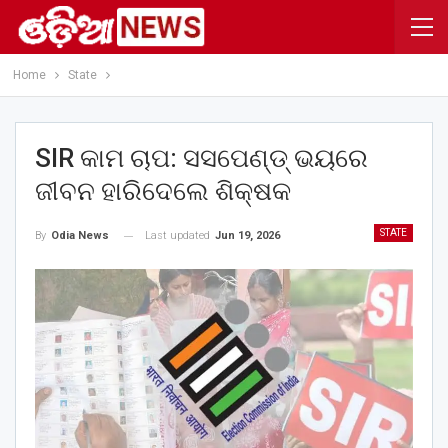
Home
State
SIR କାମ ଚାପ: ସସପେଣ୍ଡ୍ ଭୟରେ
ଜୀବନ ହାରିଦେଲେ ଶିକ୍ଷକ
STATE
Last updated
Jun 19, 2026
By
Odia News