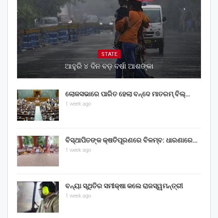
STATE
ଆହୁରି ୪ ଦିନ ବଡ଼ ବର୍ଷା ଆଶଙ୍କା
ଲୋକସଭାରେ ପାରିତ ହେଲା ବନ୍ଦେ ମାତରମ୍‌ ବିଲ୍‌…
1 week ago
ବିସ୍ଥାପିତଙ୍କ କ୍ଷତିପୂରଣରେ ବିଳମ୍ବ: ଧାରଣାରେ…
1 week ago
ବନ୍ୟା ସ୍ଥିତିର ସମୀକ୍ଷା କଲେ ରାଜସ୍ୱମନ୍ତ୍ରୀ
1 week ago