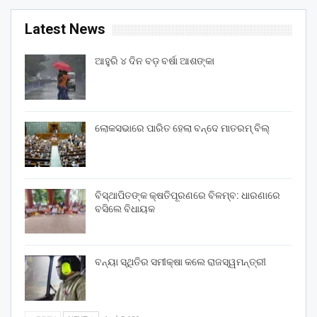
Latest News
ଆହୁରି ୪ ଦିନ ବଡ଼ ବର୍ଷା ଆଶଙ୍କା
ଲୋକସଭାରେ ପାରିତ ହେଲା ବନ୍ଦେ ମାତରମ୍‌ ବିଲ୍‌
ବିସ୍ଥାପିତଙ୍କ କ୍ଷତିପୂରଣରେ ବିଳମ୍ବ: ଧାରଣାରେ
ବସିଲେ ବିଧାୟକ
ବନ୍ୟା ସ୍ଥିତିର ସମୀକ୍ଷା କଲେ ରାଜସ୍ୱମନ୍ତ୍ରୀ