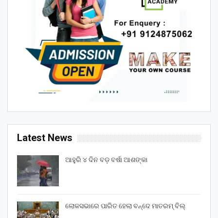
Latest News
ଆହୁରି ୪ ଦିନ ବଡ଼ ବର୍ଷା ଆଶଙ୍କା
ଲୋକସଭାରେ ପାରିତ ହେଲା ବନ୍ଦେ ମାତରମ୍‌ ବିଲ୍‌