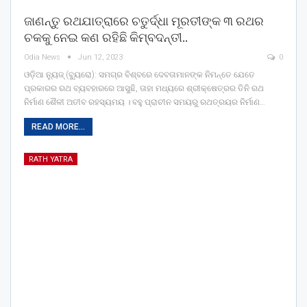
ଜାଣନ୍ତୁ ରଥଯାତ୍ରାରେ ଚତୁର୍ଦ୍ଧା ମୂରତୀଙ୍କ ୩ ରଥର
ଚକକୁ ନେଇ କଣ ରହିଛି କିମ୍ବଦନ୍ତୀ..
Odia News
Jun 12, 2023
0
ଓଡ଼ିଆ ନ୍ୟୁଜ୍ (ବ୍ୟୁରୋ): ସମଗ୍ର ବିଶ୍ବରେ ଦେବତାମାନଙ୍କ ନିମନ୍ତେ ଯେତେ
ପ୍ରକାରର ରଥ ବ୍ୟବହାରରେ ଆସୁଛି, ତାହା ମଧ୍ୟରେ ଶ୍ରୀକ୍ଷେତ୍ରର ତିନି ରଥ
ନିର୍ମାଣ ଶୈଳୀ ଅତୀବ ରହସ୍ୟମୟ । ବହୁ ପ୍ରାଚୀନ ସମୟରୁ ରଥତ୍ରୟର ନିର୍ମାଣ…
READ MORE...
RATH YATRA