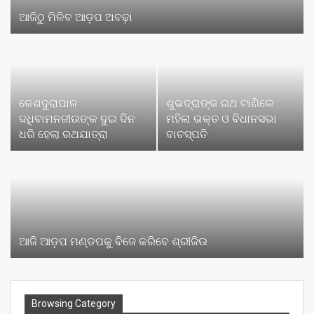
ଆଜିଠୁ ମିଳିବ ଆଡ଼ପ ଅବଢ଼ା
କେଶଦୁରାପାଳ
ଶୁଭଦ୍ରାଙ୍କ ରଥ ଟାଣିଲେ
ଦଧିବାମନଜୀଉଙ୍କ ଦୁଇ ଦିନ
ମହିଳା ଭକ୍ତ ଓ ବିଧାନସଭା
ଧରି ହେଲା ରଥଯାତ୍ରା
ବାଚସ୍ପତି
ଆଜି ଆଡ଼ପ ମଣ୍ଡପକୁ ବିଜେ କରିବେ ଶ୍ରୀଜିଉ
Browsing Category