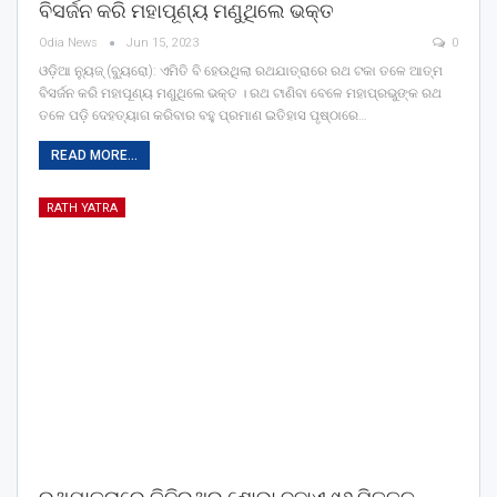
ବିସର୍ଜନ କରି ମହାପୂଣ୍ୟ ମଣୁଥିଲେ ଭକ୍ତ
Odia News
Jun 15, 2023
0
ଓଡ଼ିଆ ନ୍ୟୁଜ୍ (ବ୍ୟୁରୋ): ଏମିତି ବି ହେଉଥିଲା ରଥଯାତ୍ରାରେ ରଥ ଟକା ତଳେ ଆତ୍ମ
ବିସର୍ଜନ କରି ମହାପୂଣ୍ୟ ମଣୁଥିଲେ ଭକ୍ତ । ରଥ ଟାଣିବା ବେଳେ ମହାପ୍ରଭୁଙ୍କ ରଥ
ତଳେ ପଡ଼ି ଦେହତ୍ୟାଗ କରିବାର ବହୁ ପ୍ରମାଣ ଇତିହାସ ପୃଷ୍ଠାରେ…
READ MORE...
RATH YATRA