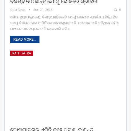
ବିଳମ୍ବ ନୀତିକାନ୍ତି ଯୋଗୁଁ ଭୋକରେ ଶ୍ରୀଜିଉ
Odia News
Jun 21, 2023
0
ଓଡ଼ିଆ ନ୍ୟୁଜ୍ (ବ୍ୟୁରୋ): ବିଳମ୍ବ ନୀତିକାନ୍ତି ଯୋଗୁଁ ଭୋକରେ ଶ୍ରୀଜିଉ । ନିର୍ଦ୍ଧାରିତ
ସମୟ ଭିତରେ ହୋଇ ପାରିନି ଗୋପାଳବଲ୍ଲଭ ନୀତି । ଅବକାଶ ନୀତି ସରିଥିଲେ ହେଁ ଏ
ଯାଏ ଗୋପାଳବଲ୍ଲଭ ନୀତି ହୋଇପାରି ନାହିଁ ।…
READ MORE...
RATH YATRA
ଘୋଷଯାତ୍ରାକୁ ଏମିତି କହେ ପୁରାଣ, ଜାଣନ୍ତୁ…