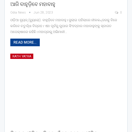
ଆଜି ବାହୁଡ଼ିବେ ମହାବାହୁ
Odia News
Jun 28, 2023
0
ଓଡ଼ିଆ ନ୍ୟୁଜ୍ (ବ୍ୟୁରୋ): ବାହୁଡ଼ିବେ ମହାବାହୁ। ଜୁଲାଇ ପହିଲାରେ ନୀଳକନ୍ଦରକୁ ବିଜେ
କରିବେ ଚତୁର୍ଦ୍ଧା ବିଗ୍ରହ। ଏହା ପୂର୍ବରୁ ରୁପାର ସିଂହଦ୍ବାର ମହାବାହୁଙ୍କୁ ସ୍ବାଗତ
ଅପେକ୍ଷାରେ ରହିଛି। ମହାପ୍ରଭୁ ଅଭିମାନୀ…
READ MORE...
RATH YATRA