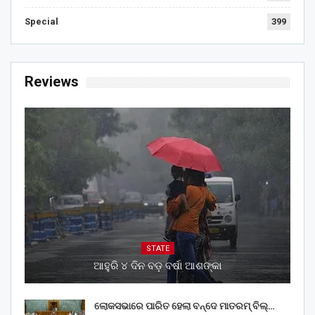
Special
399
Reviews
STATE
ଆହୁରି ୪ ଦିନ ବଡ଼ ବର୍ଷା ଆଶଙ୍କା
ଲୋକସଭାରେ ପାରିତ ହେଲା ବନ୍ଦେ ମାତରମ୍‌ ବିଲ୍‌…