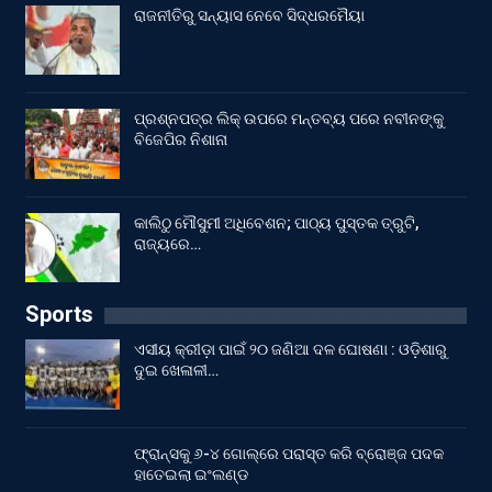
ରାଜନୀତିରୁ ସନ୍ୟାସ ନେବେ ସିଦ୍ଧରମୈୟା
ପ୍ରଶ୍ନପତ୍ର ଲିକ୍ ଉପରେ ମନ୍ତବ୍ୟ ପରେ ନବୀନଙ୍କୁ
ବିଜେପିର ନିଶାନା
କାଲିଠୁ ମୌସୁମୀ ଅଧିବେଶନ; ପାଠ୍ୟ ପୁସ୍ତକ ତ୍ରୁଟି,
ରାଜ୍ୟରେ…
Sports
ଏସୀୟ କ୍ରୀଡ଼ା ପାଇଁ ୨୦ ଜଣିଆ ଦଳ ଘୋଷଣା : ଓଡ଼ିଶାରୁ
ଦୁଇ ଖେଳାଳୀ…
ଫ୍ରାନ୍ସକୁ ୬-୪ ଗୋଲ୍‌ରେ ପରାସ୍ତ କରି ବ୍ରୋଞ୍ଜ ପଦକ
ହାତେଇଲା ଇଂଲଣ୍ଡ