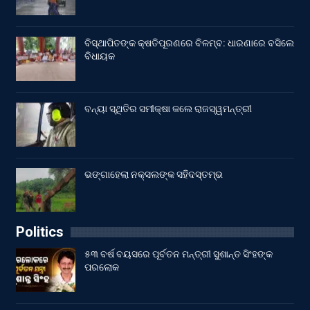
ବିସ୍ଥାପିତଙ୍କ କ୍ଷତିପୂରଣରେ ବିଳମ୍ବ: ଧାରଣାରେ ବସିଲେ
ବିଧାୟକ
ବନ୍ୟା ସ୍ଥିତିର ସମୀକ୍ଷା କଲେ ରାଜସ୍ୱମନ୍ତ୍ରୀ
ଭଙ୍ଗାହେଲା ନକ୍ସଲଙ୍କ ସହିଦସ୍ତମ୍ଭ
Politics
୫୩ ବର୍ଷ ବୟସରେ ପୂର୍ବତନ ମନ୍ତ୍ରୀ ସୁଶାନ୍ତ ସିଂହଙ୍କ
ପରଲୋକ