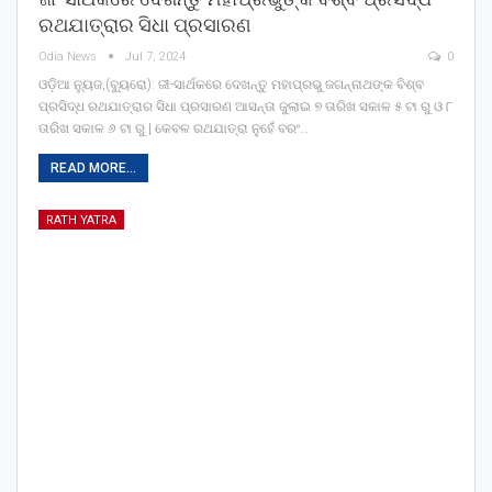
ରଥଯାତ୍ରାର ସିଧା ପ୍ରସାରଣ
Odia News
Jul 7, 2024
0
ଓଡ଼ିଆ ନ୍ୟୁଜ,(ବ୍ୟୁରୋ): ଜୀ-ସାର୍ଥକରେ ଦେଖନ୍ତୁ ମହାପ୍ରଭୁ ଜଗନ୍ନାଥଙ୍କ ବିଶ୍ବ
ପ୍ରସିଦ୍ଧ ରଥଯାତ୍ରାର ସିଧା ପ୍ରସାରଣ ଆସନ୍ତା ଜୁଲାଇ ୭ ତାରିଖ ସକାଳ ୫ ଟା ରୁ ଓ ୮
ତାରିଖ ସକାଳ ୬ ଟା ରୁ | କେବଳ ରଥଯାତ୍ରା ନୁହେଁ ବରଂ…
READ MORE...
RATH YATRA