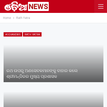
Home
Rath Yatra
#ODIANEWS
RATH YATRA
ରଥ ଉପରୁ ଅଣସେବକମାନଙ୍କୁ ବାହାର କଲେ
ଶ୍ରୀମନ୍ଦିରର ମୁଖ୍ୟ ପ୍ରଶାସକ