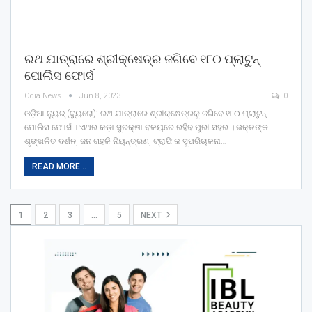
ରଥ ଯାତ୍ରାରେ ଶ୍ରୀକ୍ଷେତ୍ର ଜଗିବେ ୧୮୦ ପ୍ଲାଟୁନ୍
ପୋଲିସ ଫୋର୍ସ
Odia News
Jun 8, 2023
0
ଓଡ଼ିଆ ନ୍ୟୁଜ୍ (ବ୍ୟୁରୋ): ରଥ ଯାତ୍ରାରେ ଶ୍ରୀକ୍ଷେତ୍ରକୁ ଜଗିବେ ୧୮୦ ପ୍ଲାଟୁନ୍
ପୋଲିସ ଫୋର୍ସ । ଏଥର କଡ଼ା ସୁରକ୍ଷା ବଳୟରେ ରହିବ ପୁରୀ ସହର । ଭକ୍ତଙ୍କ
ଶୃଙ୍ଖଳିତ ଦର୍ଶନ, ଜନ ଗହଳି ନିୟନ୍ତ୍ରଣ, ଟ୍ରାଫିକ ସୁପରିଚାଳନା…
READ MORE...
1
2
3
…
5
NEXT