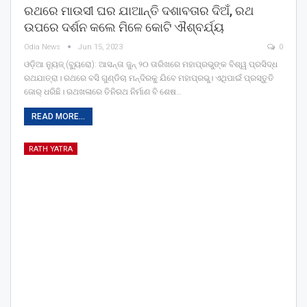
ରଥରେ ମାଉସୀ ଘର ଯାଆନ୍ତି ଦଶାବତାର ଦିଅଁ, ରଥ
ଉପରେ ଦର୍ଶନ କଲେ ମିଳେ କୋଟି ଐଶ୍ବର୍ଯ୍ୟ
Odia News
Jun 15, 2023
0
ଓଡ଼ିଆ ନ୍ୟୁଜ୍ (ବ୍ୟୁରୋ): ଆସନ୍ତା ଜୁନ୍ ୨୦ ତାରିଖରେ ମହାପ୍ରଭୁଙ୍କ ବିଶ୍ୱ ପ୍ରସିଦ୍ଧ
ରଥଯାତ୍ରା। ରଥରେ ବସି ଗୁଣ୍ଡିଚା ମନ୍ଦିରକୁ ଯିବେ ମହାପ୍ରଭୁ। ଏଥିପାଇଁ ପ୍ରସ୍ତୁତି
ଜୋର୍‌ ଧରିଛି। ରଥଖଳାରେ ତିନିରଥ ନିର୍ମାଣ ବି ଶେଷ…
READ MORE...
RATH YATRA