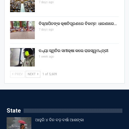
7 days ago
ବିସ୍ଥାପିତଙ୍କ କ୍ଷତିପୂରଣରେ ବିଳମ୍ବ: ଧାରଣାରେ…
7 days ago
ବନ୍ୟା ସ୍ଥିତିର ସମୀକ୍ଷା କଲେ ରାଜସ୍ୱମନ୍ତ୍ରୀ
1 week ago
PREV
NEXT
1 of 5,609
State
ଆହୁରି ୪ ଦିନ ବଡ଼ ବର୍ଷା ଆଶଙ୍କା