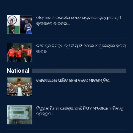
ମୀରାବାଈ ଓ ଲଭଲୀନା ନେବେ ଗ୍ଲାସଗୋ ରାଜ୍ୟଗୋଷ୍ଠୀ
କ୍ରୀଡାରେ ଭାରତର…
ଇଂଲଣ୍ଡ ବିପକ୍ଷ ଦ୍ୱିତୀୟ ଟି-୨୦ରେ ୪ ୱିକେଟ୍‌ରେ ହାରିଲା
ଭାରତ
National
ଲୋକସଭାରେ ପାରିତ ହେଲା ବନ୍ଦେ ମାତରମ୍‌ ବିଲ୍‌
ବିଦ୍ୟୁତ୍ ମିଟର ପରୀକ୍ଷା ପାଇଁ ନିୟମ ସଂଶୋଧନ କରିବାକୁ
ପ୍ରସ୍ତୁତ…