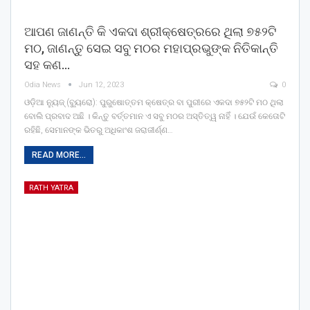
ଆପଣ ଜାଣନ୍ତି କି ଏକଦା ଶ୍ରୀକ୍ଷେତ୍ରରେ ଥିଲା ୭୫୨ଟି
ମଠ, ଜାଣନ୍ତୁ ସେଇ ସବୁ ମଠର ମହାପ୍ରଭୁଙ୍କ ନିତିକାନ୍ତି
ସହ କଣ…
Odia News
Jun 12, 2023
0
ଓଡ଼ିଆ ନ୍ୟୁଜ୍ (ବ୍ୟୁରୋ): ପୁରୁଷୋତ୍ତମ କ୍ଷେତ୍ର ବା ପୁରୀରେ ଏକଦା ୭୫୨ଟି ମଠ ଥିଲା
ବୋଲି ପ୍ରବାଦ ଅଛି । କିନ୍ତୁ ବର୍ତ୍ତମାନ ଏ ସବୁ ମଠର ଅସ୍ତିତ୍ୱ ନାହିଁ । ଯେଉଁ କେତୋଟି
ରହିଛି, ସେମାନଙ୍କ ଭିତରୁ ଅଧିକାଂଶ ଜରାଜୀର୍ଣ୍ଣ…
READ MORE...
RATH YATRA