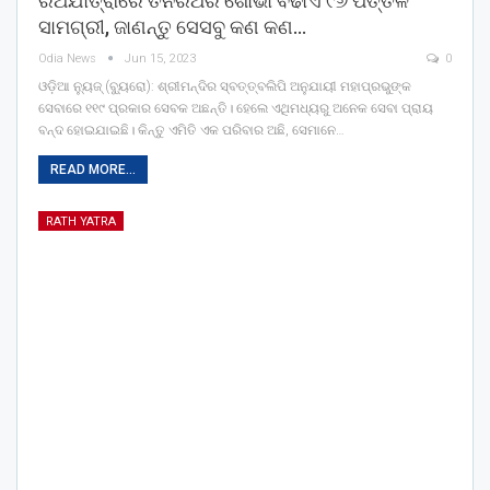
ରଥଯାତ୍ରାରେ ତିନିରଥର ଶୋଭା ବଢାଏ ୯୬ ପିତ୍ତଳ
ସାମଗ୍ରୀ, ଜାଣନ୍ତୁ ସେସବୁ କଣ କଣ…
Odia News
Jun 15, 2023
0
ଓଡ଼ିଆ ନ୍ୟୁଜ୍ (ବ୍ୟୁରୋ): ଶ୍ରୀମନ୍ଦିର ସ୍ବତ୍ତ୍ବଲିପି ଅନୁଯାୟୀ ମହାପ୍ରଭୁଙ୍କ
ସେବାରେ ୧୧୯ ପ୍ରକାର ସେବକ ଅଛନ୍ତି। ହେଲେ ଏଥିମଧ୍ୟରୁ ଅନେକ ସେବା ପ୍ରାୟ
ବନ୍ଦ ହୋଇଯାଇଛି। କିନ୍ତୁ ଏମିତି ଏକ ପରିବାର ଅଛି, ସେମାନେ…
READ MORE...
RATH YATRA