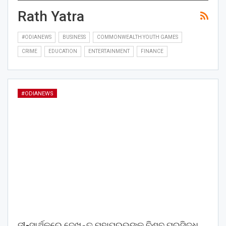
Rath Yatra
#ODIANEWS
BUSINESS
COMMONWEALTH YOUTH GAMES
CRIME
EDUCATION
ENTERTAINMENT
FINANCE
#ODIANEWS
ଜୀ-ସାର୍ଥକରେ ଦେଖନ୍ତୁ ମହାପ୍ରଭୁଙ୍କ ବିଶ୍ବ ପ୍ରସିଦ୍ଧ