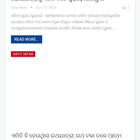
Odia News
Jun 15, 2023
0
ଓଡ଼ିଆ ନ୍ୟୁଜ୍ (ବ୍ୟୁରୋ): ଶ୍ରୀକ୍ଷେତ୍ର ଧାମରେ ପାଳିତ ହେଉଥିବା ଶ୍ରୀଗୁଣ୍ଡିଚା
ଯାତ୍ରାର ମହିମା ତଥା ପାଳନ ବିଧିର ବିସ୍ତୃତ ବର୍ଣ୍ଣନା ବିଭିନ୍ନ ପୁରାଣ ଓ
ଉପପୁରାଣମାନଙ୍କରେ ଉଲ୍ଲେଖ ହୋଇଛି। ବିଶେଷ ଭାବେ ବ୍ରହ୍ମ ପୁରାଣ ,…
READ MORE...
RATH YATRA
ଏମିତି ବି ହେଉଥିଲା ରଥଯାତ୍ରା: ରଥ ଟକା ତଳେ ଆତ୍ମ